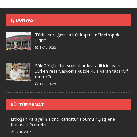
İŞ DÜNYASI
Türk fırıncılığının kültür köprüsü: “Metropole
Fırını”
17.10.2025
Şükrü Yağcı’dan sobbahar-kış tatili için uyarı:
„Erken rezervasyonla yüzde 40’a varan tasarruf
mümkün“
17.10.2025
KÜLTÜR SANAT
Erdoğan Karayel’in altıncı karikatür albümü: “Çizgilerle
Konuşan Portreler”
17.10.2025