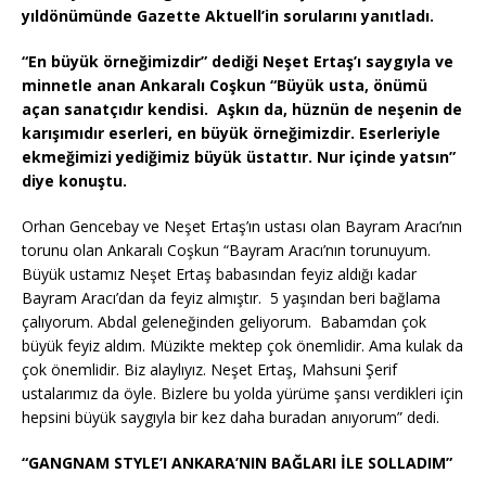
e
te
s
a
y
n
yıldönümünde Gazette Aktuell’in sorularını yanıtladı.
b
r
A
g
Li
“En büyük örneğimizdir” dediği Neşet Ertaş’ı saygıyla ve
o
p
e
n
minnetle anan Ankaralı Coşkun “Büyük usta, önümü
açan sanatçıdır kendisi. Aşkın da, hüznün de neşenin de
o
p
k
karışımıdır eserleri, en büyük örneğimizdir. Eserleriyle
k
ekmeğimizi yediğimiz büyük üstattır. Nur içinde yatsın”
diye konuştu.
Orhan Gencebay ve Neşet Ertaş’ın ustası olan Bayram Aracı’nın
torunu olan Ankaralı Coşkun “Bayram Aracı’nın torunuyum.
Büyük ustamız Neşet Ertaş babasından feyiz aldığı kadar
Bayram Aracı’dan da feyiz almıştır. 5 yaşından beri bağlama
çalıyorum. Abdal geleneğinden geliyorum. Babamdan çok
büyük feyiz aldım. Müzikte mektep çok önemlidir. Ama kulak da
çok önemlidir. Biz alaylıyız. Neşet Ertaş, Mahsuni Şerif
ustalarımız da öyle. Bizlere bu yolda yürüme şansı verdikleri için
hepsini büyük saygıyla bir kez daha buradan anıyorum” dedi.
“GANGNAM STYLE’I ANKARA’NIN BAĞLARI İLE SOLLADIM”