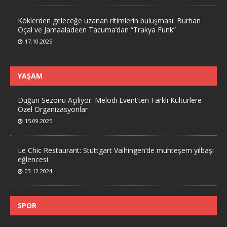
Köklerden geleceğe uzanan ritimlerin buluşması: Burhan
Öçal ve Jamaaladeen Tacuma’dan “Trakya Funk”
17.10.2025
YAŞAM
Düğün Sezonu Açılıyor: Melodi Event’ten Farklı Kültürlere
Özel Organizasyonlar
15.09.2025
Le Chic Restaurant: Stuttgart Vaihingen’de muhteşem yılbaşı
eğlencesi
03.12.2024
SPOR