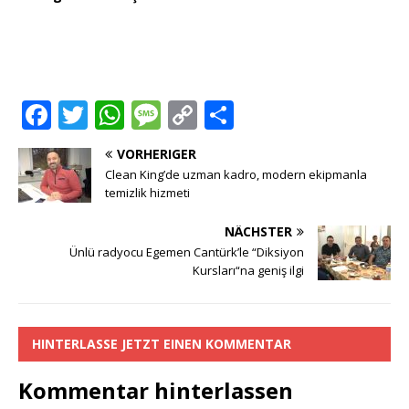
F
T
W
M
C
T
a
w
h
e
o
ei
VORHERIGER
c
it
at
ss
p
le
Clean King’de uzman kadro, modern ekipmanla
e
te
s
a
y
n
temizlik hizmeti
b
r
A
g
Li
NÄCHSTER
o
p
e
n
Ünlü radyocu Egemen Cantürk’le “Diksiyon
Kursları“na geniş ilgi
o
p
k
k
HINTERLASSE JETZT EINEN KOMMENTAR
Kommentar hinterlassen