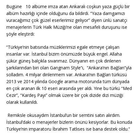
Bugüne 10 albüme imza atan Ankaralı coşkun yaza güçlü bir
albüm hazırlığı içinde olduğunu da bildirdi. “Yaza damgamızı
vuracağımız çok güzel eserlerimiz geliyor” diyen ünlü sanatçı
menajerlerin Türk Halk Müziği’ne olan mesafeli duruşunu ise
şöyle eleştirdi:
“Türkiye’nin batısında müziklerimizi egale etmeye çalışan
insanlar var. İstanbul bizim önümüzde büyük engel. Allaha
şükür güneş balçıkla sıvanmaz. Dünyanın en çok dinlenen
şarkılarından biri olan Gangnam Style“ı, “Ankara’nın Bağları”yla
solladım. 4 milyar dinlenmem var. Ankara’nın Bağları türküsü
2013 ve 2014 yılında Google arama motorunda tüm dünyada
en çok aranan ilk 10 eseri arasında yer aldı. Yine bu türkü “Med
Cezir”, “Kardeş Payı” olmak üzere bir çok dizide dizi müziği
olarak kullanıldı.
Remiksle okusaydım İstanbul’un bir semtini satın alırdım.
İstanbul’daki o menajerler bizlerin önünü kesiyorlar. Bu konuda
Türkiye’nin imparatoru İbrahim Tatlıses ise bana destek oldu.”