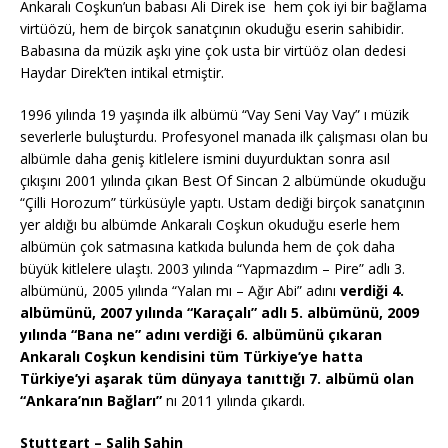
Ankaralı Coşkun’un babası Ali Direk ise hem çok iyi bir bağlama
virtüözü, hem de birçok sanatçının okuduğu eserin sahibidir.
Babasına da müzik aşkı yine çok usta bir virtüöz olan dedesi
Haydar Direk’ten intikal etmiştir.
1996 yılında 19 yaşında ilk albümü “Vay Seni Vay Vay” ı müzik
severlerle buluşturdu. Profesyonel manada ilk çalışması olan bu
albümle daha geniş kitlelere ismini duyurduktan sonra asıl
çıkışını 2001 yılında çıkan Best Of Sincan 2 albümünde okuduğu
“Çilli Horozum” türküsüyle yaptı. Ustam dediği birçok sanatçının
yer aldığı bu albümde Ankaralı Coşkun okuduğu eserle hem
albümün çok satmasına katkıda bulunda hem de çok daha
büyük kitlelere ulaştı. 2003 yılında “Yapmazdım – Pire” adlı 3.
albümünü, 2005 yılında “Yalan mı – Ağır Abi” adını
ver
diği 4.
albümünü, 2007 yılında “Karaçalı” adlı 5. albümünü, 2009
yılında “Bana ne” adını verdiği 6. albümünü çıkaran
Ankaralı Coşkun kendisini tüm Türkiye’ye hatta
Türkiye’yi aşarak tüm dünyaya tanıttığı 7. albümü olan
“Ankara’nın Bağları”
nı 2011 yılında çıkardı.
Stuttgart – Salih Şahin