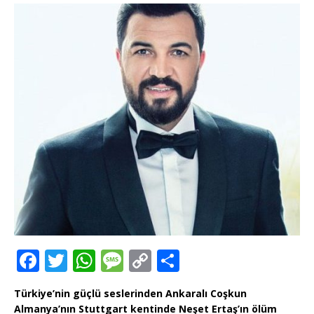
F
T
W
M
C
T
a
w
h
e
o
ei
Türkiye’nin güçlü seslerinden Ankaralı Coşkun
c
it
at
ss
p
le
Almanya’nın Stuttgart kentinde Neşet Ertaş’ın ölüm