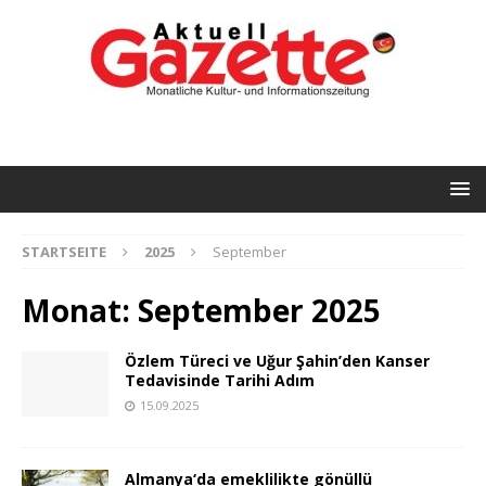
STARTSEITE
2025
September
Monat:
September 2025
Özlem Türeci ve Uğur Şahin’den Kanser
Tedavisinde Tarihi Adım
15.09.2025
Almanya‘da emeklilikte gönüllü