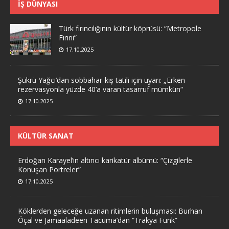
İŞ DÜNYASI
Türk fırıncılığının kültür köprüsü: “Metropole
Fırını”
17.10.2025
Şükrü Yağcı’dan sobbahar-kış tatili için uyarı: „Erken
rezervasyonla yüzde 40’a varan tasarruf mümkün“
17.10.2025
KÜLTÜR SANAT
Erdoğan Karayel’in altıncı karikatür albümü: “Çizgilerle
Konuşan Portreler”
17.10.2025
Köklerden geleceğe uzanan ritimlerin buluşması: Burhan
Öçal ve Jamaaladeen Tacuma’dan “Trakya Funk”