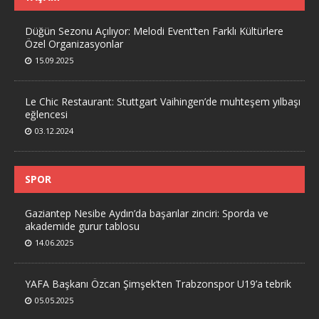
Düğün Sezonu Açılıyor: Melodi Event’ten Farklı Kültürlere
Özel Organizasyonlar
15.09.2025
Le Chic Restaurant: Stuttgart Vaihingen’de muhteşem yılbaşı
eğlencesi
03.12.2024
SPOR
Gaziantep Nesibe Aydın’da başarılar zinciri: Sporda ve
akademide gurur tablosu
14.06.2025
YAFA Başkanı Özcan Şimşek’ten Trabzonspor U19’a tebrik
05.05.2025