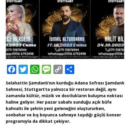
F
T
W
M
C
T
a
w
h
e
o
ei
Selahattin Şamdanlı’nın kurduğu Adana Sofrası Şamdanlı
c
it
at
ss
p
le
Sahnesi, Stuttgart
’
ta yalnızca bir restoran değil, aynı
e
te
s
a
y
n
zamanda kültür, müzik ve dostlukların buluşma noktası
haline geliyor. Her pazar sabahı sunduğu açık büfe
b
r
A
g
Li
kahvaltı ile şehrin yeni geleneğini oluştururken,
o
p
e
n
sonbahar ve kış boyunca sahneye taşıdığı güçlü konser
programıyla da dikkat çekiyor.
o
p
k