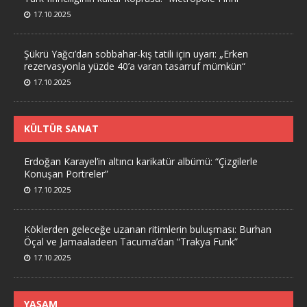
17.10.2025
Şükrü Yağcı’dan sobbahar-kış tatili için uyarı: „Erken
rezervasyonla yüzde 40’a varan tasarruf mümkün“
17.10.2025
KÜLTÜR SANAT
Erdoğan Karayel’in altıncı karikatür albümü: “Çizgilerle
Konuşan Portreler”
17.10.2025
Köklerden geleceğe uzanan ritimlerin buluşması: Burhan
Öçal ve Jamaaladeen Tacuma’dan “Trakya Funk”
17.10.2025
YAŞAM