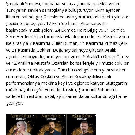
k
Şamdanlı Sahnesi, sonbahar ve kış aylarında müzikseverleri
Türkiye’nin sevilen sanatçılarıyla buluşturuyor. Ekim ayından
itibaren sahne, güçlü sesler ve usta yorumcularla adeta yıldızlar
geçidine dönüşüyor. 17 Ekim’de İsmail Altunsaray ile
başlayacak müzik şöleni, 24 Ekim’de Halit Bilgiç ve 31 Ekim’de
Xece Herdem’in performanslarıyla devam edecek. Kasım ayında
ise sırasıyla 7 Kasım’da Güler Duman, 14 Kasım’da Yılmaz Çelik
ve 21 Kasım’da Gökhan Doğanay sahneye çıkacak. Aralık
ayında tempoyu düşürmeyen program, 5 Aralık’ta Orhan Ölmez
ve 12 Aralık’ta Mustafa Özarslan konserleriyle yılı müzik dolu bir
atmosferde noktalayacak. Tüm bu özel gecelerin yanı sıra her
cumartesi, Oktay Coşkun ve Alican Kocakay ikilisi canlı
performanslarıyla mekâna keyif ve eğlence katıyor. Stuttgart’ın
müzik hayatına yön veren bu takvim, Şamdanlı Sahnesi’ni
sadece bir restoran değil, aynı zamanda bir kültür durağı haline
getiriyor.