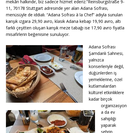
mekân halkındır, biz sadece hizmet ederiz.”Reinsburgstraße 9-
11, 70178 Stuttgart adresinde yer alan Adana Sofrası,
menüsüyle de iddialı. “Adana Sofrası à la Chef” adıyla sunulan
karışık ızgara 29,90 avro, klasik Adana kebap 19,90 avro, altı
farklı çeşitten oluşan karışık meze tabağı ise 17,90 avro fiyatla
misafirlerin beğenisine sunuluyor.
Adana Sofrası
Şamdanlı Sahnesi,
yalnızca
konserleriyle değil,
düğünlerden iş
yemeklerine, özel
kutlamalardan
kültürel etkinliklere
kadar birçok
organizasyon
a da ev
sahipliği
yaparak
şehrin