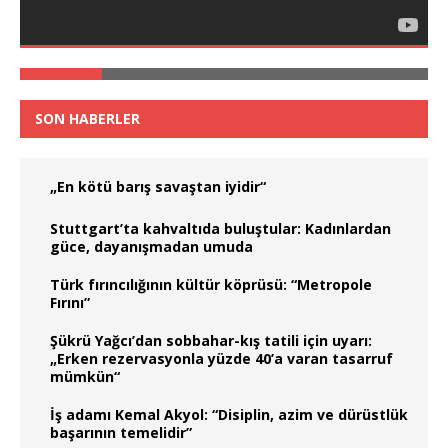
SON HABERLER
„En kötü barış savaştan iyidir“
Stuttgart’ta kahvaltıda buluştular: Kadınlardan
güce, dayanışmadan umuda
Türk fırıncılığının kültür köprüsü: “Metropole
Fırını”
Şükrü Yağcı’dan sobbahar-kış tatili için uyarı:
„Erken rezervasyonla yüzde 40’a varan tasarruf
mümkün“
İş adamı Kemal Akyol: “Disiplin, azim ve dürüstlük
başarının temelidir”