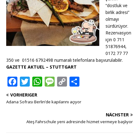
“dostluk ve
birlik adresi”
olmayı
sürdürüyor.
Rezervasyon
için 0 711
51876944,
0172 77 77
350 ve
01516 6792498 numaralı telefonlara başvurulabilir.
GAZETTE AKTUEL – STUTTGART
F
T
W
M
C
T
a
w
h
e
o
ei
VORHERIGER
c
it
at
ss
p
le
Adana Sofrası Berlin’de kapılarını açıyor
e
te
s
a
y
n
NÄCHSTER
b
r
A
g
Li
Ateş Fahrschule yeni adresinde hizmet vermeye başlıyor
o
p
e
n