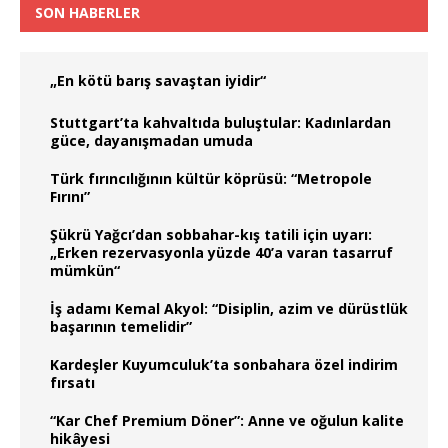
SON HABERLER
„En kötü barış savaştan iyidir“
Stuttgart’ta kahvaltıda buluştular: Kadınlardan
güce, dayanışmadan umuda
Türk fırıncılığının kültür köprüsü: “Metropole
Fırını”
Şükrü Yağcı’dan sobbahar-kış tatili için uyarı:
„Erken rezervasyonla yüzde 40’a varan tasarruf
mümkün“
İş adamı Kemal Akyol: “Disiplin, azim ve dürüstlük
başarının temelidir”
Kardeşler Kuyumculuk’ta sonbahara özel indirim
fırsatı
“Kar Chef Premium Döner”: Anne ve oğulun kalite
hikâyesi