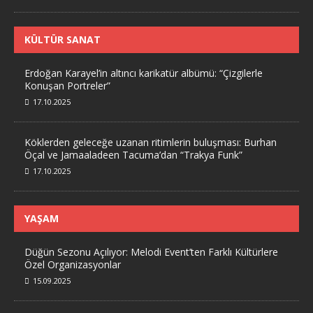
KÜLTÜR SANAT
Erdoğan Karayel’in altıncı karikatür albümü: “Çizgilerle
Konuşan Portreler”
17.10.2025
Köklerden geleceğe uzanan ritimlerin buluşması: Burhan
Öçal ve Jamaaladeen Tacuma’dan “Trakya Funk”
17.10.2025
YAŞAM
Düğün Sezonu Açılıyor: Melodi Event’ten Farklı Kültürlere
Özel Organizasyonlar
15.09.2025