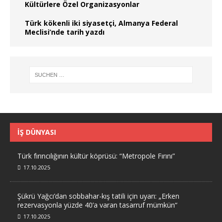
Kültürlere Özel Organizasyonlar
Türk kökenli iki siyasetçi, Almanya Federal
Meclisi’nde tarih yazdı
İŞ DÜNYASI
Türk fırıncılığının kültür köprüsü: “Metropole Fırını”
17.10.2025
Şükrü Yağcı’dan sobbahar-kış tatili için uyarı: „Erken
rezervasyonla yüzde 40’a varan tasarruf mümkün“
17.10.2025