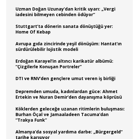
Uzman Doğan Uzunay’dan kritik uyarı: „Vergi
iadesini bilmeyen cebinden ödüyor“
Stuttgart’ta dönerin sanata dönüştüğü yer:
Home Of Kebap
Avrupa gıda zincirinde yeşil dönüşüm: Hantat’ın
sürdürülebilir lojistik modeli
Erdoğan Karayel’in altıncı karikatür albümü:
“Çizgilerle Konuşan Portreler”
DTI ve RNV’den gençlere umut veren iş birliği
Depremden umuda, kadınlardan güce: Ahmet
Ertekin ve Nuran Demir’den dayanışma köprüsü
Köklerden geleceğe uzanan ritimlerin buluşması:
Burhan Öçal ve Jamaaladeen Tacuma’dan
“Trakya Funk”
Almanya’da sosyal yardıma darbe: „Bürgergeld“
tarihe karışıyor