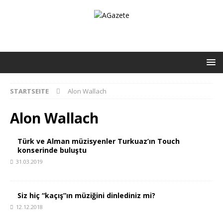
STARTSEITE
Alon Wallach
Alon Wallach
Türk ve Alman müzisyenler Turkuaz’ın Touch
konserinde buluştu
31.03.2019
Siz hiç “kaçış”ın müziğini dinlediniz mi?
12.12.2018