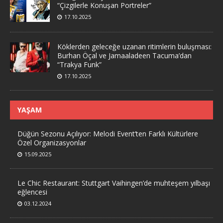
“Çizgilerle Konuşan Portreler”
17.10.2025
Köklerden geleceğe uzanan ritimlerin buluşması:
Burhan Öçal ve Jamaaladeen Tacuma’dan
“Trakya Funk”
17.10.2025
YAŞAM
Düğün Sezonu Açılıyor: Melodi Event’ten Farklı Kültürlere
Özel Organizasyonlar
15.09.2025
Le Chic Restaurant: Stuttgart Vaihingen’de muhteşem yılbaşı
eğlencesi
03.12.2024