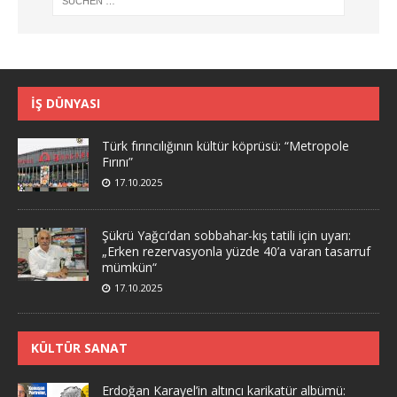
İŞ DÜNYASI
Türk fırıncılığının kültür köprüsü: “Metropole
Fırını”
17.10.2025
Şükrü Yağcı’dan sobbahar-kış tatili için uyarı:
„Erken rezervasyonla yüzde 40’a varan tasarruf
mümkün“
17.10.2025
KÜLTÜR SANAT
Erdoğan Karayel’in altıncı karikatür albümü: