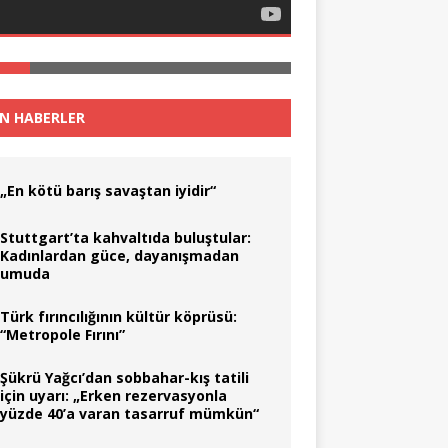
N HABERLER
„En kötü barış savaştan iyidir“
Stuttgart’ta kahvaltıda buluştular:
Kadınlardan güce, dayanışmadan
umuda
Türk fırıncılığının kültür köprüsü:
“Metropole Fırını”
Şükrü Yağcı’dan sobbahar-kış tatili
için uyarı: „Erken rezervasyonla
yüzde 40’a varan tasarruf mümkün“