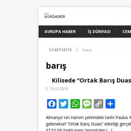
AVRUPA HABER
İŞ DÜNYASI
CEM
STARTSEITE
barış
barış
Kilisede “Ortak Barış Duas
15.01.2019
F
T
W
M
C
T
ac
w
h
e
o
ei
Almanya‘ nın Hamm şehrindeki tarihi Paulus Ki
e
itt
at
ss
p
le
geleneksel “Ortak Barış Duası“ etkinliği 
ETTİLER Farklı inanç temsilcileri
[…]