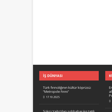
İŞ DÜNYASI
K
Türk fırıncılığının kültür köprüsü:
Er
“Metropole Fırını”
a
Po
17.10.2025
Şükrü Yağcı’dan sobbahar-kış tatili