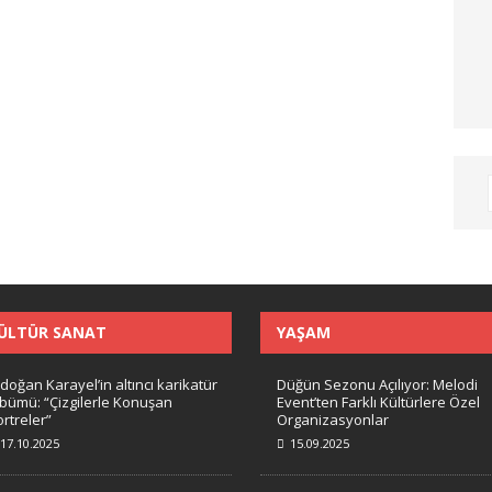
ÜLTÜR SANAT
YAŞAM
doğan Karayel’in altıncı karikatür
Düğün Sezonu Açılıyor: Melodi
lbümü: “Çizgilerle Konuşan
Event’ten Farklı Kültürlere Özel
rtreler”
Organizasyonlar
17.10.2025
15.09.2025