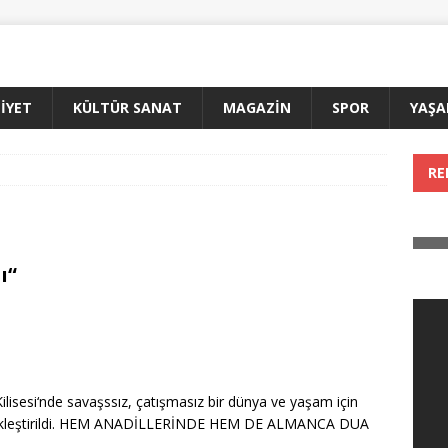
İYET
KÜLTÜR SANAT
MAGAZİN
SPOR
YAŞ
RE
ı“
lisesi‘nde savaşssız, çatışmasız bir dünya ve yaşam için
gerçekleştirildi. HEM ANADİLLERİNDE HEM DE ALMANCA DUA