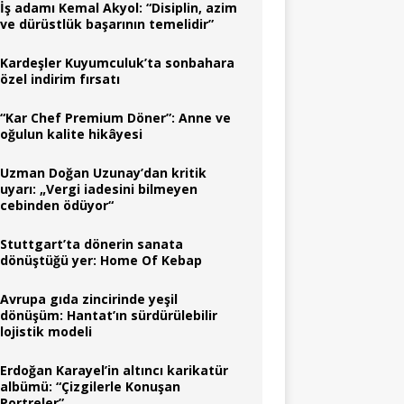
İş adamı Kemal Akyol: “Disiplin, azim
ve dürüstlük başarının temelidir”
Kardeşler Kuyumculuk’ta sonbahara
özel indirim fırsatı
“Kar Chef Premium Döner”: Anne ve
oğulun kalite hikâyesi
Uzman Doğan Uzunay’dan kritik
uyarı: „Vergi iadesini bilmeyen
cebinden ödüyor“
Stuttgart’ta dönerin sanata
dönüştüğü yer: Home Of Kebap
Avrupa gıda zincirinde yeşil
dönüşüm: Hantat’ın sürdürülebilir
lojistik modeli
Erdoğan Karayel’in altıncı karikatür
albümü: “Çizgilerle Konuşan
Portreler”