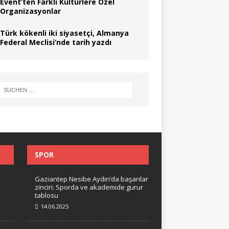
Event’ten Farklı Kültürlere Özel
Organizasyonlar
Türk kökenli iki siyasetçi, Almanya
Federal Meclisi’nde tarih yazdı
SPOR
Gaziantep Nesibe Aydın’da başarılar
zinciri: Sporda ve akademide gurur
tablosu
14.06.2025