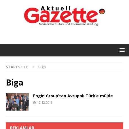
STARTSEITE
Biga
Biga
Engin Group’tan Avrupalı Türk’e müjde
12.12.2018
REKLAMLAR