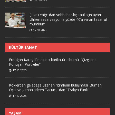
Şükrü Yağcı’dan sobbahar-kış tatili için uyarı:
„Erken rezervasyonla yüzde 40’a varan tasarruf
mümkün“
17.10.2025
KÜLTÜR SANAT
Erdoğan Karayel’in altıncı karikatür albümü: “Çizgilerle
Konuşan Portreler”
17.10.2025
Köklerden geleceğe uzanan ritimlerin buluşması: Burhan
Öçal ve Jamaaladeen Tacuma’dan “Trakya Funk”
17.10.2025
YAŞAM