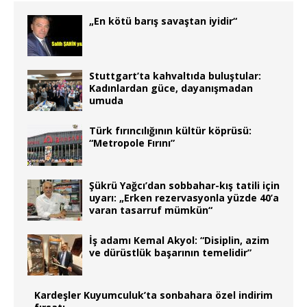
„En kötü barış savaştan iyidir“
Stuttgart’ta kahvaltıda buluştular:
Kadınlardan güce, dayanışmadan
umuda
Türk fırıncılığının kültür köprüsü:
“Metropole Fırını”
Şükrü Yağcı’dan sobbahar-kış tatili için
uyarı: „Erken rezervasyonla yüzde 40’a
varan tasarruf mümkün“
İş adamı Kemal Akyol: “Disiplin, azim
ve dürüstlük başarının temelidir”
Kardeşler Kuyumculuk’ta sonbahara özel indirim