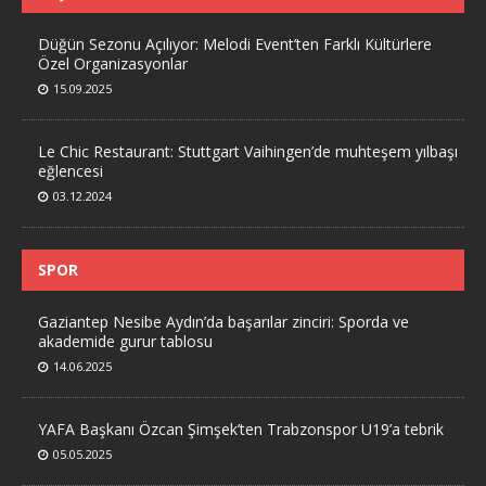
Düğün Sezonu Açılıyor: Melodi Event’ten Farklı Kültürlere
Özel Organizasyonlar
15.09.2025
Le Chic Restaurant: Stuttgart Vaihingen’de muhteşem yılbaşı
eğlencesi
03.12.2024
SPOR
Gaziantep Nesibe Aydın’da başarılar zinciri: Sporda ve
akademide gurur tablosu
14.06.2025
YAFA Başkanı Özcan Şimşek’ten Trabzonspor U19’a tebrik
05.05.2025