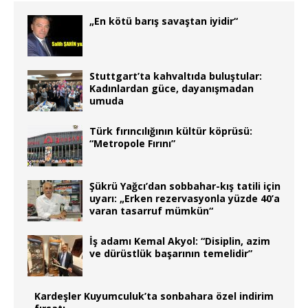
„En kötü barış savaştan iyidir“
Stuttgart’ta kahvaltıda buluştular:
Kadınlardan güce, dayanışmadan
umuda
Türk fırıncılığının kültür köprüsü:
“Metropole Fırını”
Şükrü Yağcı’dan sobbahar-kış tatili için
uyarı: „Erken rezervasyonla yüzde 40’a
varan tasarruf mümkün“
İş adamı Kemal Akyol: “Disiplin, azim
ve dürüstlük başarının temelidir”
Kardeşler Kuyumculuk’ta sonbahara özel indirim