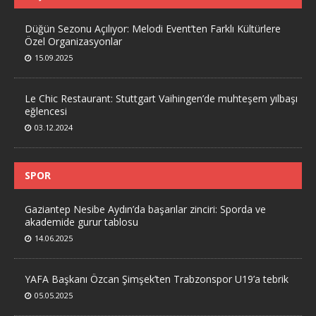
Düğün Sezonu Açılıyor: Melodi Event’ten Farklı Kültürlere
Özel Organizasyonlar
15.09.2025
Le Chic Restaurant: Stuttgart Vaihingen’de muhteşem yılbaşı
eğlencesi
03.12.2024
SPOR
Gaziantep Nesibe Aydın’da başarılar zinciri: Sporda ve
akademide gurur tablosu
14.06.2025
YAFA Başkanı Özcan Şimşek’ten Trabzonspor U19’a tebrik
05.05.2025