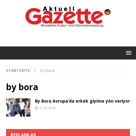
STARTSEITE
by bora
by bora
By Bora Avrupa’da erkek giyime yön veriyor
12.12.2018
REKLAMLAR