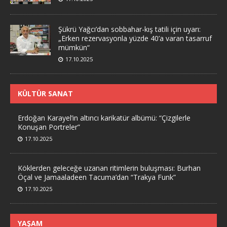
Şükrü Yağcı’dan sobbahar-kış tatili için uyarı:
„Erken rezervasyonla yüzde 40’a varan tasarruf
mümkün“
17.10.2025
KÜLTÜR SANAT
Erdoğan Karayel’in altıncı karikatür albümü: “Çizgilerle
Konuşan Portreler”
17.10.2025
Köklerden geleceğe uzanan ritimlerin buluşması: Burhan
Öçal ve Jamaaladeen Tacuma’dan “Trakya Funk”
17.10.2025
YAŞAM