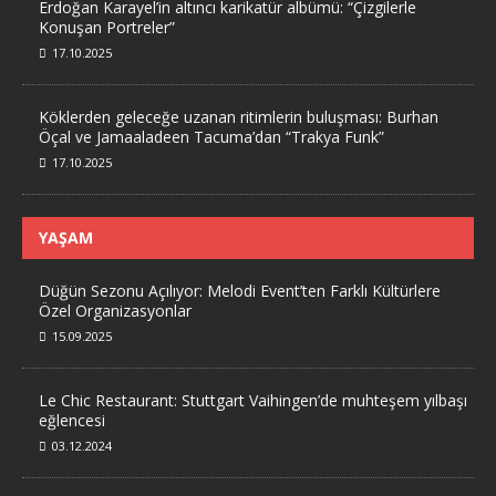
Erdoğan Karayel’in altıncı karikatür albümü: “Çizgilerle
Konuşan Portreler”
17.10.2025
Köklerden geleceğe uzanan ritimlerin buluşması: Burhan
Öçal ve Jamaaladeen Tacuma’dan “Trakya Funk”
17.10.2025
YAŞAM
Düğün Sezonu Açılıyor: Melodi Event’ten Farklı Kültürlere
Özel Organizasyonlar
15.09.2025
Le Chic Restaurant: Stuttgart Vaihingen’de muhteşem yılbaşı
eğlencesi
03.12.2024