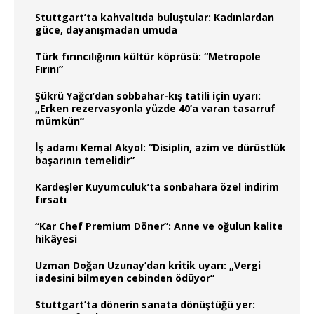
Stuttgart’ta kahvaltıda buluştular: Kadınlardan
güce, dayanışmadan umuda
Türk fırıncılığının kültür köprüsü: “Metropole
Fırını”
Şükrü Yağcı’dan sobbahar-kış tatili için uyarı:
„Erken rezervasyonla yüzde 40’a varan tasarruf
mümkün“
İş adamı Kemal Akyol: “Disiplin, azim ve dürüstlük
başarının temelidir”
Kardeşler Kuyumculuk’ta sonbahara özel indirim
fırsatı
“Kar Chef Premium Döner”: Anne ve oğulun kalite
hikâyesi
Uzman Doğan Uzunay’dan kritik uyarı: „Vergi
iadesini bilmeyen cebinden ödüyor“
Stuttgart’ta dönerin sanata dönüştüğü yer: