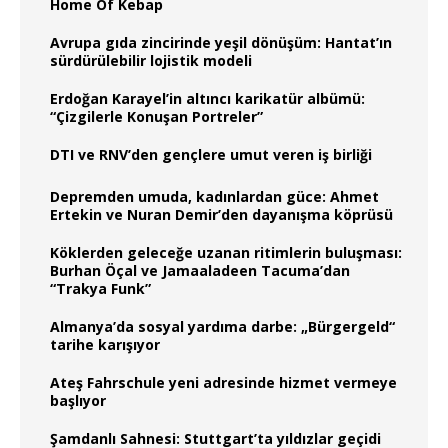
Home Of Kebap
Avrupa gıda zincirinde yeşil dönüşüm: Hantat’ın
sürdürülebilir lojistik modeli
Erdoğan Karayel’in altıncı karikatür albümü:
“Çizgilerle Konuşan Portreler”
DTI ve RNV’den gençlere umut veren iş birliği
Depremden umuda, kadınlardan güce: Ahmet
Ertekin ve Nuran Demir’den dayanışma köprüsü
Köklerden geleceğe uzanan ritimlerin buluşması:
Burhan Öçal ve Jamaaladeen Tacuma’dan
“Trakya Funk”
Almanya’da sosyal yardıma darbe: „Bürgergeld“
tarihe karışıyor
Ateş Fahrschule yeni adresinde hizmet vermeye
başlıyor
Şamdanlı Sahnesi: Stuttgart’ta yıldızlar geçidi