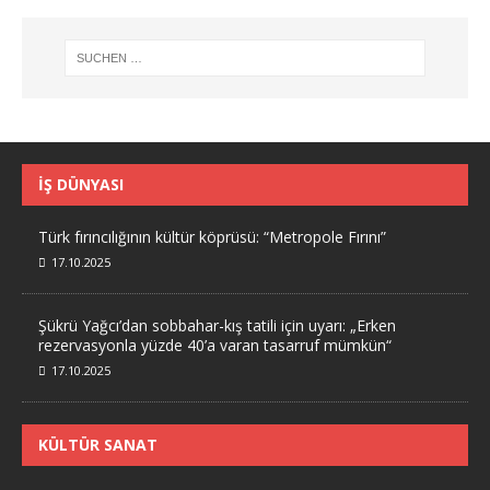
İŞ DÜNYASI
Türk fırıncılığının kültür köprüsü: “Metropole Fırını”
17.10.2025
Şükrü Yağcı’dan sobbahar-kış tatili için uyarı: „Erken
rezervasyonla yüzde 40’a varan tasarruf mümkün“
17.10.2025
KÜLTÜR SANAT