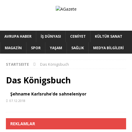
AVRUPA HABER
İŞ DÜNYASI
CEMİYET
KÜLTÜR SANAT
MAGAZİN
SPOR
YAŞAM
SAĞLIK
MEDYA BİLGİLERİ
STARTSEITE
Das Königsbuch
Das Königsbuch
Şehname Karlsruhe’de sahneleniyor
07.12.2018
REKLAMLAR