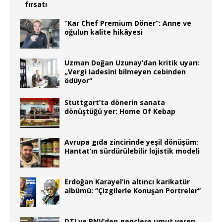
fırsatı
“Kar Chef Premium Döner”: Anne ve
oğulun kalite hikâyesi
Uzman Doğan Uzunay’dan kritik uyarı:
„Vergi iadesini bilmeyen cebinden
ödüyor“
Stuttgart’ta dönerin sanata
dönüştüğü yer: Home Of Kebap
Avrupa gıda zincirinde yeşil dönüşüm:
Hantat’ın sürdürülebilir lojistik modeli
Erdoğan Karayel’in altıncı karikatür
albümü: “Çizgilerle Konuşan Portreler”
DTI ve RNV’den gençlere umut veren