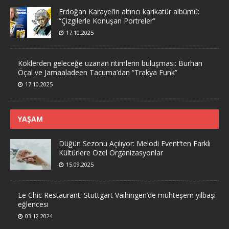
Erdoğan Karayel’in altıncı karikatür albümü:
“Çizgilerle Konuşan Portreler”
17.10.2025
Köklerden geleceğe uzanan ritimlerin buluşması: Burhan
Öçal ve Jamaaladeen Tacuma’dan “Trakya Funk”
17.10.2025
YAŞAM
Düğün Sezonu Açılıyor: Melodi Event’ten Farklı
Kültürlere Özel Organizasyonlar
15.09.2025
Le Chic Restaurant: Stuttgart Vaihingen’de muhteşem yılbaşı
eğlencesi
03.12.2024