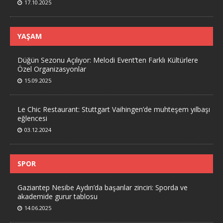
17.10.2025
YAŞAM
Düğün Sezonu Açılıyor: Melodi Event’ten Farklı Kültürlere
Özel Organizasyonlar
15.09.2025
Le Chic Restaurant: Stuttgart Vaihingen’de muhteşem yılbaşı
eğlencesi
03.12.2024
SPOR
Gaziantep Nesibe Aydın’da başarılar zinciri: Sporda ve
akademide gurur tablosu
14.06.2025