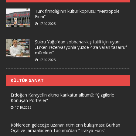
Türk fırıncılığının kültür köprüsü: “Metropole
Fırını”
17.10.2025
Şükrü Yağcı’dan sobbahar-kış tatili için uyarı:
„Erken rezervasyonla yüzde 40’a varan tasarruf
mümkün“
17.10.2025
KÜLTÜR SANAT
Erdoğan Karayel’in altıncı karikatür albümü: “Çizgilerle
Konuşan Portreler”
17.10.2025
Köklerden geleceğe uzanan ritimlerin buluşması: Burhan
Öçal ve Jamaaladeen Tacuma’dan “Trakya Funk”