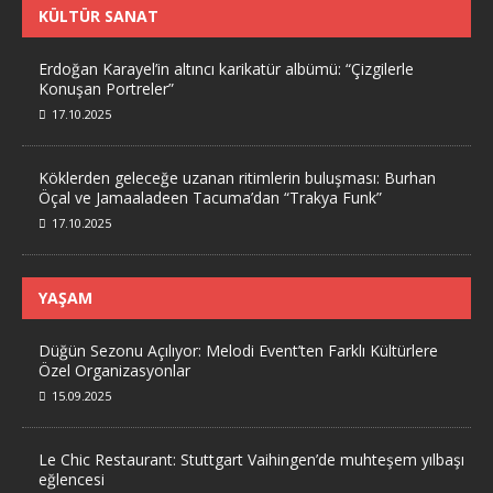
KÜLTÜR SANAT
Erdoğan Karayel’in altıncı karikatür albümü: “Çizgilerle
Konuşan Portreler”
17.10.2025
Köklerden geleceğe uzanan ritimlerin buluşması: Burhan
Öçal ve Jamaaladeen Tacuma’dan “Trakya Funk”
17.10.2025
YAŞAM
Düğün Sezonu Açılıyor: Melodi Event’ten Farklı Kültürlere
Özel Organizasyonlar
15.09.2025
Le Chic Restaurant: Stuttgart Vaihingen’de muhteşem yılbaşı
eğlencesi