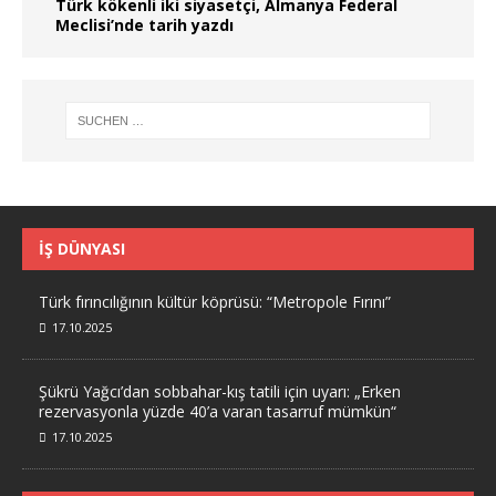
Türk kökenli iki siyasetçi, Almanya Federal
Meclisi’nde tarih yazdı
İŞ DÜNYASI
Türk fırıncılığının kültür köprüsü: “Metropole Fırını”
17.10.2025
Şükrü Yağcı’dan sobbahar-kış tatili için uyarı: „Erken
rezervasyonla yüzde 40’a varan tasarruf mümkün“
17.10.2025