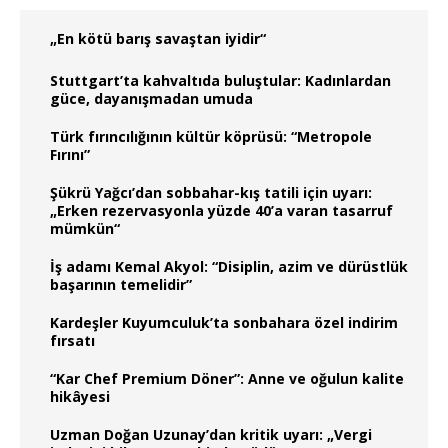
„En kötü barış savaştan iyidir“
Stuttgart’ta kahvaltıda buluştular: Kadınlardan
güce, dayanışmadan umuda
Türk fırıncılığının kültür köprüsü: “Metropole
Fırını”
Şükrü Yağcı’dan sobbahar-kış tatili için uyarı:
„Erken rezervasyonla yüzde 40’a varan tasarruf
mümkün“
İş adamı Kemal Akyol: “Disiplin, azim ve dürüstlük
başarının temelidir”
Kardeşler Kuyumculuk’ta sonbahara özel indirim
fırsatı
“Kar Chef Premium Döner”: Anne ve oğulun kalite
hikâyesi
Uzman Doğan Uzunay’dan kritik uyarı: „Vergi