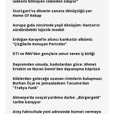
iadesini bilmeyen cebinden ödüyor“
Stuttgart’ta dönerin sanata dönüştüğü yer:
Home Of Kebap
Avrupa gıda zincirinde yeşil dönüşüm: Hantat’ın
sürdürülebilir lojistik modeli
Erdoğan Karayel’in altıncı karikatür albümü:
“Çizgilerle Konuşan Portreler”
DTI ve RNV’den gençlere umut veren iş birliği
Depremden umuda, kadınlardan güce: Ahmet
Ertekin ve Nuran Demir’den dayanışma köprüsü
Köklerden geleceğe uzanan ritimlerin buluşması:
Burhan Öçal ve Jamaaladeen Tacuma’dan
“Trakya Funk”
Almanya’da sosyal yardıma darbe: „Bürgergeld“
tarihe karışıyor
Ateş Fahrschule yeni adresinde hizmet vermeye