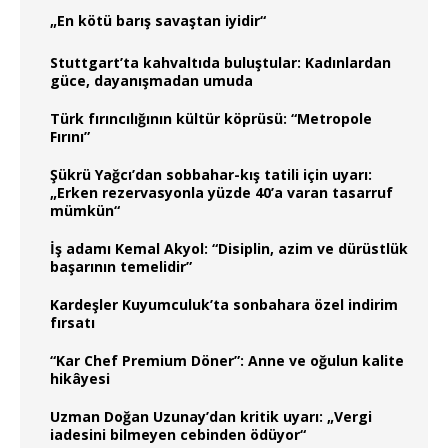
„En kötü barış savaştan iyidir“
Stuttgart’ta kahvaltıda buluştular: Kadınlardan
güce, dayanışmadan umuda
Türk fırıncılığının kültür köprüsü: “Metropole
Fırını”
Şükrü Yağcı’dan sobbahar-kış tatili için uyarı:
„Erken rezervasyonla yüzde 40’a varan tasarruf
mümkün“
İş adamı Kemal Akyol: “Disiplin, azim ve dürüstlük
başarının temelidir”
Kardeşler Kuyumculuk’ta sonbahara özel indirim
fırsatı
“Kar Chef Premium Döner”: Anne ve oğulun kalite
hikâyesi
Uzman Doğan Uzunay’dan kritik uyarı: „Vergi
iadesini bilmeyen cebinden ödüyor“