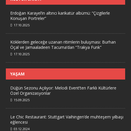
Erdoğan Karayel’in altıncı karikatür albümü: “Çizgilerle
Konuşan Portreler”
17.10.2025
Köklerden geleceğe uzanan ritimlerin buluşması: Burhan
Öçal ve Jamaaladeen Tacuma’dan “Trakya Funk”
17.10.2025
YAŞAM
Düğün Sezonu Açılıyor: Melodi Event’ten Farklı Kültürlere
Özel Organizasyonlar
15.09.2025
Le Chic Restaurant: Stuttgart Vaihingen’de muhteşem yılbaşı
eğlencesi
03.12.2024