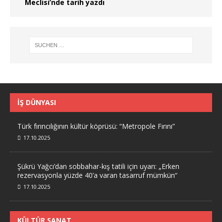
Meclisi’nde tarih yazdı
İŞ DÜNYASI
Türk fırıncılığının kültür köprüsü: “Metropole Fırını”
17.10.2025
Şükrü Yağcı’dan sobbahar-kış tatili için uyarı: „Erken
rezervasyonla yüzde 40’a varan tasarruf mümkün“
17.10.2025
KÜLTÜR SANAT