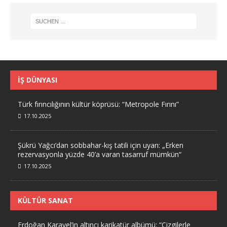
İŞ DÜNYASI
Türk fırıncılığının kültür köprüsü: “Metropole Fırını”
17.10.2025
Şükrü Yağcı’dan sobbahar-kış tatili için uyarı: „Erken
rezervasyonla yüzde 40’a varan tasarruf mümkün“
17.10.2025
KÜLTÜR SANAT
Erdoğan Karayel’in altıncı karikatür albümü: “Çizgilerle