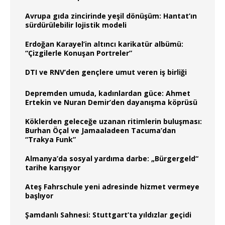
Avrupa gıda zincirinde yeşil dönüşüm: Hantat’ın
sürdürülebilir lojistik modeli
Erdoğan Karayel’in altıncı karikatür albümü:
“Çizgilerle Konuşan Portreler”
DTI ve RNV’den gençlere umut veren iş birliği
Depremden umuda, kadınlardan güce: Ahmet
Ertekin ve Nuran Demir’den dayanışma köprüsü
Köklerden geleceğe uzanan ritimlerin buluşması:
Burhan Öçal ve Jamaaladeen Tacuma’dan
“Trakya Funk”
Almanya’da sosyal yardıma darbe: „Bürgergeld“
tarihe karışıyor
Ateş Fahrschule yeni adresinde hizmet vermeye
başlıyor
Şamdanlı Sahnesi: Stuttgart’ta yıldızlar geçidi