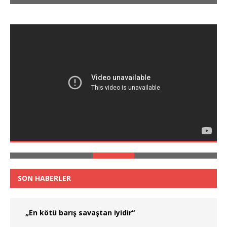
SON HABERLER
„En kötü barış savaştan iyidir“