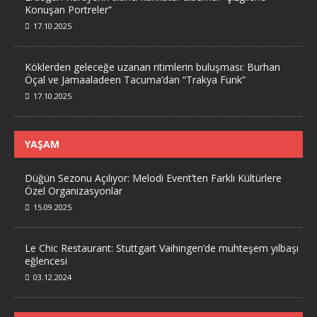
Konuşan Portreler”
17.10.2025
Köklerden geleceğe uzanan ritimlerin buluşması: Burhan
Öçal ve Jamaaladeen Tacuma’dan “Trakya Funk”
17.10.2025
YAŞAM
Düğün Sezonu Açılıyor: Melodi Event’ten Farklı Kültürlere
Özel Organizasyonlar
15.09.2025
Le Chic Restaurant: Stuttgart Vaihingen’de muhteşem yılbaşı
eğlencesi
03.12.2024