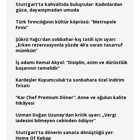
Stuttgart’ta kahvaltıda buluştular: Kadınlardan
güce, dayanışmadan umuda
Türk fırıncılığının kültür köprüsü: “Metropole
Fırını”
Şükrü Yağcı’dan sobbahar-kış tatili için uyarı:
„Erken rezervasyonla yüzde 40’a varan tasarruf
mümkün“
İş adamı Kemal Akyol: “Disiplin, azim ve dürüstlük
başarının temelidir”
Kardeşler Kuyumculuk’ta sonbahara özel indirim
fırsatı
“Kar Chef Premium Döner”: Anne ve oğulun kalite
hikâyesi
Uzman Doğan Uzunay’dan kritik uyarı: „Vergi
iadesini bilmeyen cebinden ödüyor“
Stuttgart’ta dönerin sanata dönüştüğü yer:
Home Of Kebap