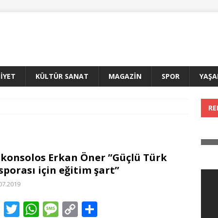
İYET
KÜLTÜR SANAT
MAGAZİN
SPOR
YAŞ
RE
konsolos Erkan Öner ”Güçlü Türk
sporası için eğitim şart”
07.2019
F
T
W
M
C
T