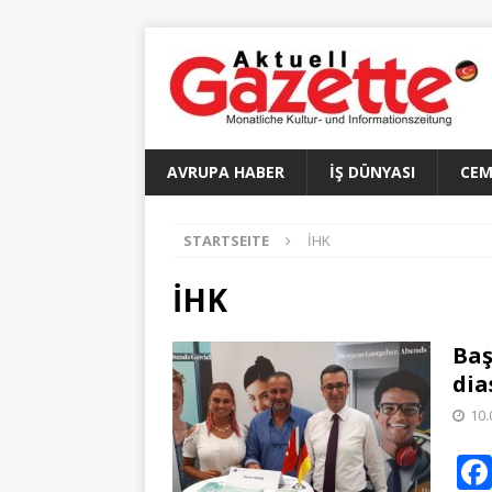
AVRUPA HABER
İŞ DÜNYASI
CEM
STARTSEITE
İHK
İHK
Baş
dia
10.