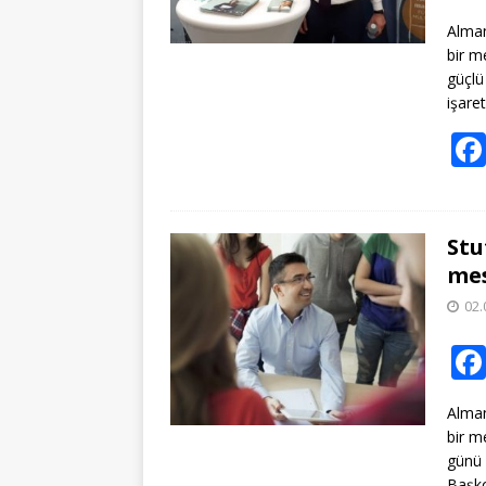
Alman
bir m
güçlü
işare
Stu
mes
02.
Alman
bir m
günü 
Başko