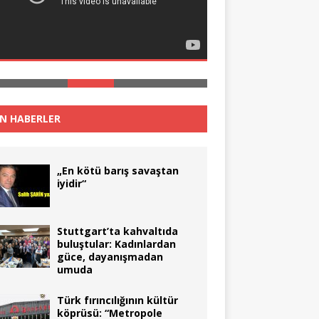
N HABERLER
„En kötü barış savaştan
iyidir“
Stuttgart’ta kahvaltıda
buluştular: Kadınlardan
güce, dayanışmadan
umuda
Türk fırıncılığının kültür
köprüsü: “Metropole