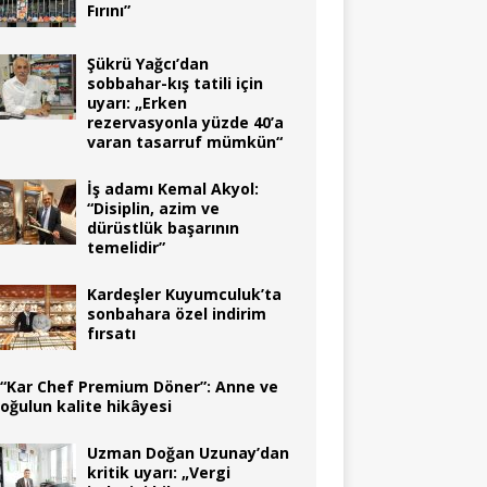
Fırını”
Şükrü Yağcı’dan
sobbahar-kış tatili için
uyarı: „Erken
rezervasyonla yüzde 40’a
varan tasarruf mümkün“
İş adamı Kemal Akyol:
“Disiplin, azim ve
dürüstlük başarının
temelidir”
Kardeşler Kuyumculuk’ta
sonbahara özel indirim
fırsatı
“Kar Chef Premium Döner”: Anne ve
oğulun kalite hikâyesi
Uzman Doğan Uzunay’dan
kritik uyarı: „Vergi