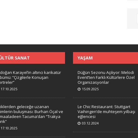
ÜLTÜR SANAT
YAŞAM
doğan Karayel’in altıncı karikatür
Düğün Sezonu Açılıyor: Melodi
lbümü: “Çizgilerle Konuşan
Event’ten Farklı Kültürlere Özel
rtreler”
Organizasyonlar
17.10.2025
15.09.2025
öklerden geleceğe uzanan
Le Chic Restaurant: Stuttgart
timlerin buluşması: Burhan Öçal ve
Vaihingen’de muhteşem yılbaşı
amaaladeen Tacuma’dan “Trakya
eğlencesi
unk”
03.12.2024
17.10.2025