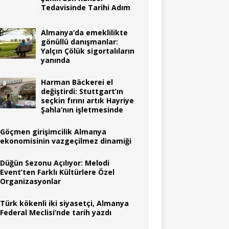
Tedavisinde Tarihi Adım
Almanya‘da emeklilikte
gönüllü danışmanlar:
Yalçın Çölük sigortalıların
yanında
Harman Bäckerei el
değiştirdi: Stuttgart’ın
seçkin fırını artık Hayriye
Şahla’nın işletmesinde
Göçmen girişimcilik Almanya
ekonomisinin vazgeçilmez dinamiği
Düğün Sezonu Açılıyor: Melodi
Event’ten Farklı Kültürlere Özel
Organizasyonlar
Türk kökenli iki siyasetçi, Almanya
Federal Meclisi’nde tarih yazdı