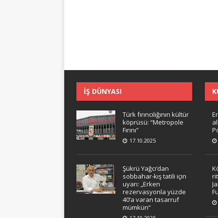
İŞ DÜNYASI
K
Türk fırıncılığının kültür
Er
köprüsü: “Metropole
a
Fırını”
Po
17.10.2025
Şükrü Yağcı’dan
K
sobbahar-kış tatili için
ri
uyarı: „Erken
J
rezervasyonla yüzde
F
40’a varan tasarruf
mümkün“
17.10.2025