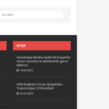
SPOR
Gaziantep Nesibe Aydın’da başarılar
zinciri: Sporda ve akademide gurur
tablosu
14.06.2025
YAFA Başkanı Özcan Şimşek’ten
Trabzonspor U19’a tebrik
05.05.2025