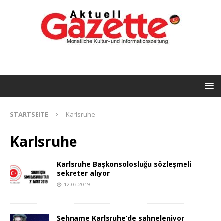
STARTSEITE
Karlsruhe
Karlsruhe
Karlsruhe Başkonsolosluğu sözleşmeli
sekreter alıyor
12.03.2019
Şehname Karlsruhe’de sahneleniyor