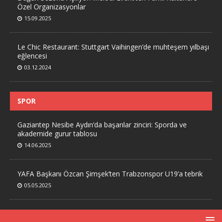
Özel Organizasyonlar
15.09.2025
Le Chic Restaurant: Stuttgart Vaihingen’de muhteşem yılbaşı
eğlencesi
03.12.2024
SPOR
Gaziantep Nesibe Aydın’da başarılar zinciri: Sporda ve
akademide gurur tablosu
14.06.2025
YAFA Başkanı Özcan Şimşek’ten Trabzonspor U19’a tebrik
05.05.2025