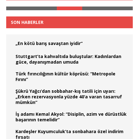
SON HABERLER
„En kötü barış savaştan iyidir“
Stuttgart’ta kahvaltıda buluştular: Kadınlardan
güce, dayanışmadan umuda
Türk fırıncılığının kültür köprüsü: “Metropole
Fırını”
Şükrü Yağcı’dan sobbahar-kış tatili için uyarı:
„Erken rezervasyonla yüzde 40’a varan tasarruf
mümkün“
İş adamı Kemal Akyol: “Disiplin, azim ve dürüstlük
başarının temelidir”
Kardeşler Kuyumculuk’ta sonbahara özel indirim
fırsatı