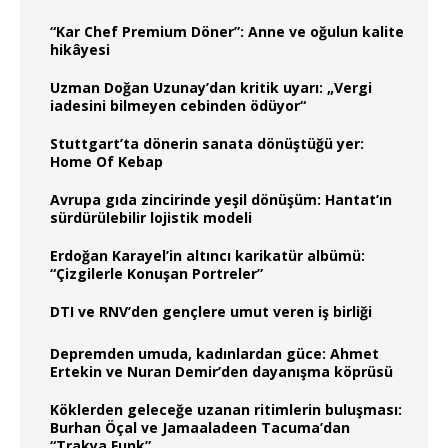
“Kar Chef Premium Döner”: Anne ve oğulun kalite
hikâyesi
Uzman Doğan Uzunay’dan kritik uyarı: „Vergi
iadesini bilmeyen cebinden ödüyor“
Stuttgart’ta dönerin sanata dönüştüğü yer:
Home Of Kebap
Avrupa gıda zincirinde yeşil dönüşüm: Hantat’ın
sürdürülebilir lojistik modeli
Erdoğan Karayel’in altıncı karikatür albümü:
“Çizgilerle Konuşan Portreler”
DTI ve RNV’den gençlere umut veren iş birliği
Depremden umuda, kadınlardan güce: Ahmet
Ertekin ve Nuran Demir’den dayanışma köprüsü
Köklerden geleceğe uzanan ritimlerin buluşması:
Burhan Öçal ve Jamaaladeen Tacuma’dan
“Trakya Funk”