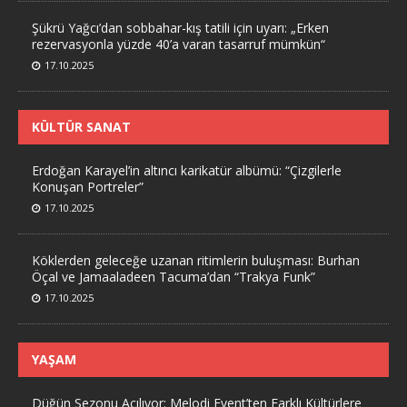
Şükrü Yağcı’dan sobbahar-kış tatili için uyarı: „Erken
rezervasyonla yüzde 40’a varan tasarruf mümkün“
17.10.2025
KÜLTÜR SANAT
Erdoğan Karayel’in altıncı karikatür albümü: “Çizgilerle
Konuşan Portreler”
17.10.2025
Köklerden geleceğe uzanan ritimlerin buluşması: Burhan
Öçal ve Jamaaladeen Tacuma’dan “Trakya Funk”
17.10.2025
YAŞAM
Düğün Sezonu Açılıyor: Melodi Event’ten Farklı Kültürlere