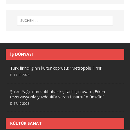
İŞ DÜNYASI
Türk fırıncılığının kültür köprüsü: “Metropole Fırını”
17.10.2025
Şükrü Yağcı’dan sobbahar-kış tatili için uyarı: „Erken
rezervasyonla yüzde 40’a varan tasarruf mümkün“
17.10.2025
KÜLTÜR SANAT