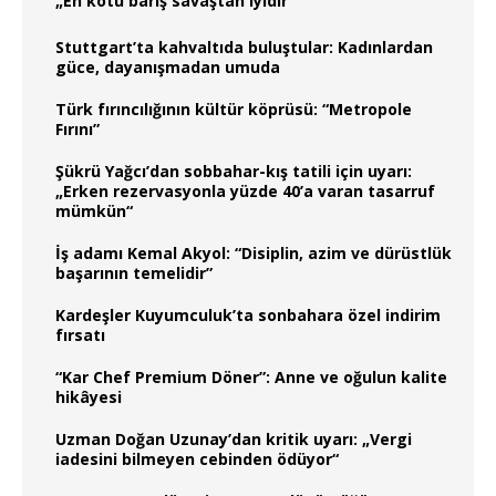
„En kötü barış savaştan iyidir“
Stuttgart’ta kahvaltıda buluştular: Kadınlardan
güce, dayanışmadan umuda
Türk fırıncılığının kültür köprüsü: “Metropole
Fırını”
Şükrü Yağcı’dan sobbahar-kış tatili için uyarı:
„Erken rezervasyonla yüzde 40’a varan tasarruf
mümkün“
İş adamı Kemal Akyol: “Disiplin, azim ve dürüstlük
başarının temelidir”
Kardeşler Kuyumculuk’ta sonbahara özel indirim
fırsatı
“Kar Chef Premium Döner”: Anne ve oğulun kalite
hikâyesi
Uzman Doğan Uzunay’dan kritik uyarı: „Vergi
iadesini bilmeyen cebinden ödüyor“