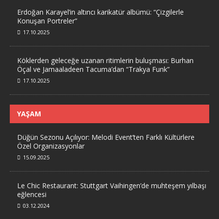
Erdoğan Karayel’in altıncı karikatür albümü: “Çizgilerle
Konuşan Portreler”
17.10.2025
Köklerden geleceğe uzanan ritimlerin buluşması: Burhan
Öçal ve Jamaaladeen Tacuma’dan “Trakya Funk”
17.10.2025
YAŞAM
Düğün Sezonu Açılıyor: Melodi Event’ten Farklı Kültürlere
Özel Organizasyonlar
15.09.2025
Le Chic Restaurant: Stuttgart Vaihingen’de muhteşem yılbaşı
eğlencesi
03.12.2024