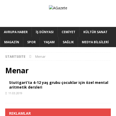
AVRUPA HABER
İŞ DÜNYASI
CEMİYET
KÜLTÜR SANAT
MAGAZİN
SPOR
YAŞAM
SAĞLIK
MEDYA BİLGİLERİ
STARTSEITE
Menar
Menar
Stuttgart’ta 4-12 yaş grubu çocuklar için özel mental
aritmetik dersleri
11.03.2019
REKLAMLAR