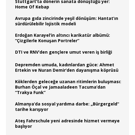
Stuttgart’ta dönerin sanata dönüştüğü yer:
Home Of Kebap
Avrupa gıda zincirinde yeşil dönüşüm: Hantat’ın
sürdürülebilir lojistik modeli
Erdoğan Karayel’in altıncı karikatür albümü:
“Çizgilerle Konuşan Portreler”
DTI ve RNV’den gençlere umut veren iş birliği
Depremden umuda, kadınlardan güce: Ahmet
Ertekin ve Nuran Demir’den dayanışma köprüsü
Köklerden geleceğe uzanan ritimlerin buluşması:
Burhan Öçal ve Jamaaladeen Tacuma’dan
“Trakya Funk”
Almanya’da sosyal yardıma darbe: „Bürgergeld“
tarihe karışıyor
Ateş Fahrschule yeni adresinde hizmet vermeye
başlıyor