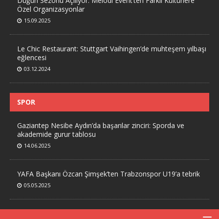
Düğün Sezonu Açılıyor: Melodi Event’ten Farklı Kültürlere
Özel Organizasyonlar
15.09.2025
Le Chic Restaurant: Stuttgart Vaihingen’de muhteşem yılbaşı
eğlencesi
03.12.2024
SPOR
Gaziantep Nesibe Aydın’da başarılar zinciri: Sporda ve
akademide gurur tablosu
14.06.2025
YAFA Başkanı Özcan Şimşek’ten Trabzonspor U19’a tebrik
05.05.2025