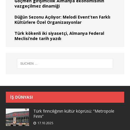
Göçmen girişimcilik Almanya ekonomisinin
vazgeçilmez dinamiği
Düğün Sezonu Açılıyor: Melodi Event’ten Farklı
Kültürlere Özel Organizasyonlar
Türk kökenli iki siyasetçi, Almanya Federal
Meclisi’nde tarih yazdı
İŞ DÜNYASI
Türk fırıncılığının kültür köprüsü: “Metropole
Fırını”
17.10.2025