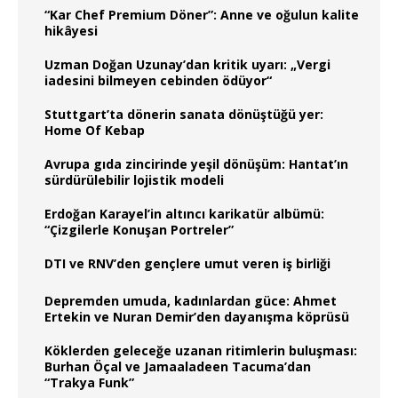
“Kar Chef Premium Döner”: Anne ve oğulun kalite
hikâyesi
Uzman Doğan Uzunay’dan kritik uyarı: „Vergi
iadesini bilmeyen cebinden ödüyor“
Stuttgart’ta dönerin sanata dönüştüğü yer:
Home Of Kebap
Avrupa gıda zincirinde yeşil dönüşüm: Hantat’ın
sürdürülebilir lojistik modeli
Erdoğan Karayel’in altıncı karikatür albümü:
“Çizgilerle Konuşan Portreler”
DTI ve RNV’den gençlere umut veren iş birliği
Depremden umuda, kadınlardan güce: Ahmet
Ertekin ve Nuran Demir’den dayanışma köprüsü
Köklerden geleceğe uzanan ritimlerin buluşması:
Burhan Öçal ve Jamaaladeen Tacuma’dan
“Trakya Funk”