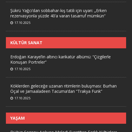
Şükrü Yağcı’dan sobbahar-kış tatili için uyarı: „Erken
rezervasyonla yüzde 40’a varan tasarruf mümkün“
17.10.2025
KÜLTÜR SANAT
Erdoğan Karayel’in altıncı karikatür albümü: “Çizgilerle
Konuşan Portreler”
17.10.2025
Köklerden geleceğe uzanan ritimlerin buluşması: Burhan
Öçal ve Jamaaladeen Tacuma’dan “Trakya Funk”
17.10.2025
YAŞAM