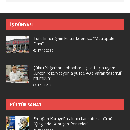
İŞ DÜNYASI
Türk fırıncılığının kültür köprüsü: “Metropole
Fırını”
17.10.2025
Şükrü Yağcı’dan sobbahar-kış tatili için uyarı:
„Erken rezervasyonla yüzde 40’a varan tasarruf
mümkün“
17.10.2025
KÜLTÜR SANAT
Erdoğan Karayel’in altıncı karikatür albümü:
“Çizgilerle Konuşan Portreler”