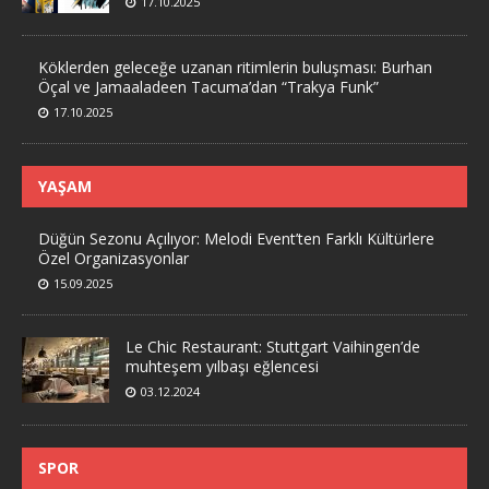
17.10.2025
Köklerden geleceğe uzanan ritimlerin buluşması: Burhan
Öçal ve Jamaaladeen Tacuma’dan “Trakya Funk”
17.10.2025
YAŞAM
Düğün Sezonu Açılıyor: Melodi Event’ten Farklı Kültürlere
Özel Organizasyonlar
15.09.2025
Le Chic Restaurant: Stuttgart Vaihingen’de
muhteşem yılbaşı eğlencesi
03.12.2024
SPOR