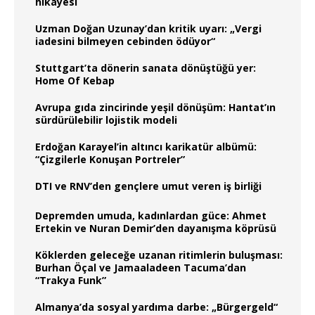
hikâyesi
Uzman Doğan Uzunay’dan kritik uyarı: „Vergi
iadesini bilmeyen cebinden ödüyor“
Stuttgart’ta dönerin sanata dönüştüğü yer:
Home Of Kebap
Avrupa gıda zincirinde yeşil dönüşüm: Hantat’ın
sürdürülebilir lojistik modeli
Erdoğan Karayel’in altıncı karikatür albümü:
“Çizgilerle Konuşan Portreler”
DTI ve RNV’den gençlere umut veren iş birliği
Depremden umuda, kadınlardan güce: Ahmet
Ertekin ve Nuran Demir’den dayanışma köprüsü
Köklerden geleceğe uzanan ritimlerin buluşması:
Burhan Öçal ve Jamaaladeen Tacuma’dan
“Trakya Funk”
Almanya’da sosyal yardıma darbe: „Bürgergeld“