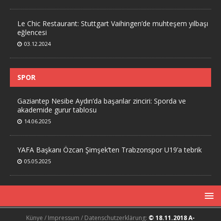
Le Chic Restaurant: Stuttgart Vaihingen’de muhteşem yılbaşı
eğlencesi
03.12.2024
SPOR
Gaziantep Nesibe Aydın’da başarılar zinciri: Sporda ve
akademide gurur tablosu
14.06.2025
YAFA Başkanı Özcan Şimşek’ten Trabzonspor U19’a tebrik
05.05.2025
Künye / Impressum / Datenschutzerklärung:
© 18.11.2018 A-