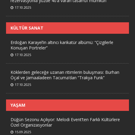
rezervasyonla yüzde 40’a varan tasarruf mümkün“
17.10.2025
KÜLTÜR SANAT
Erdoğan Karayel’in altıncı karikatür albümü: “Çizgilerle
Konuşan Portreler”
17.10.2025
Köklerden geleceğe uzanan ritimlerin buluşması: Burhan
Öçal ve Jamaaladeen Tacuma’dan “Trakya Funk”
17.10.2025
YAŞAM
Düğün Sezonu Açılıyor: Melodi Event’ten Farklı Kültürlere
Özel Organizasyonlar
15.09.2025