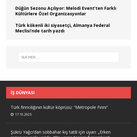
Düğün Sezonu Açılıyor: Melodi Event’ten Farklı
Kültürlere Özel Organizasyonlar
Türk kökenli iki siyasetçi, Almanya Federal
Meclisi’nde tarih yazdı
İŞ DÜNYASI
Türk fırıncılığının kültür köprüsü: “Metropole Fırını”
17.10.2025
Şükrü Yağcı’dan sobbahar-kış tatili için uyarı: „Erken