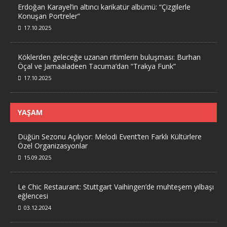
Erdoğan Karayel’in altıncı karikatür albümü: “Çizgilerle
Konuşan Portreler”
17.10.2025
Köklerden geleceğe uzanan ritimlerin buluşması: Burhan
Öçal ve Jamaaladeen Tacuma’dan “Trakya Funk”
17.10.2025
YAŞAM
Düğün Sezonu Açılıyor: Melodi Event’ten Farklı Kültürlere
Özel Organizasyonlar
15.09.2025
Le Chic Restaurant: Stuttgart Vaihingen’de muhteşem yılbaşı
eğlencesi
03.12.2024