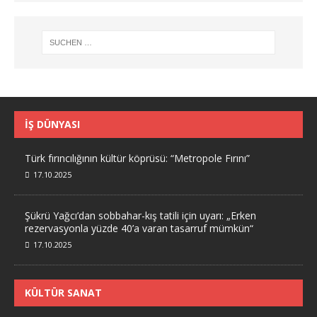
İŞ DÜNYASI
Türk fırıncılığının kültür köprüsü: “Metropole Fırını”
17.10.2025
Şükrü Yağcı’dan sobbahar-kış tatili için uyarı: „Erken
rezervasyonla yüzde 40’a varan tasarruf mümkün“
17.10.2025
KÜLTÜR SANAT