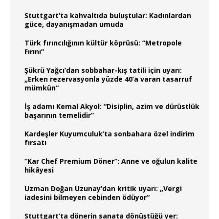
Stuttgart’ta kahvaltıda buluştular: Kadınlardan
güce, dayanışmadan umuda
Türk fırıncılığının kültür köprüsü: “Metropole
Fırını”
Şükrü Yağcı’dan sobbahar-kış tatili için uyarı:
„Erken rezervasyonla yüzde 40’a varan tasarruf
mümkün“
İş adamı Kemal Akyol: “Disiplin, azim ve dürüstlük
başarının temelidir”
Kardeşler Kuyumculuk’ta sonbahara özel indirim
fırsatı
“Kar Chef Premium Döner”: Anne ve oğulun kalite
hikâyesi
Uzman Doğan Uzunay’dan kritik uyarı: „Vergi
iadesini bilmeyen cebinden ödüyor“
Stuttgart’ta dönerin sanata dönüştüğü yer: