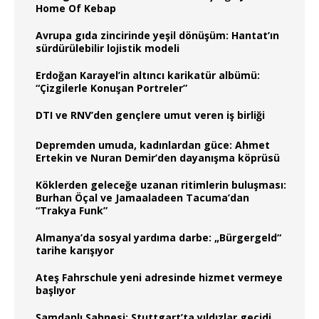
Home Of Kebap
Avrupa gıda zincirinde yeşil dönüşüm: Hantat’ın
sürdürülebilir lojistik modeli
Erdoğan Karayel’in altıncı karikatür albümü:
“Çizgilerle Konuşan Portreler”
DTI ve RNV’den gençlere umut veren iş birliği
Depremden umuda, kadınlardan güce: Ahmet
Ertekin ve Nuran Demir’den dayanışma köprüsü
Köklerden geleceğe uzanan ritimlerin buluşması:
Burhan Öçal ve Jamaaladeen Tacuma’dan
“Trakya Funk”
Almanya’da sosyal yardıma darbe: „Bürgergeld“
tarihe karışıyor
Ateş Fahrschule yeni adresinde hizmet vermeye
başlıyor
Şamdanlı Sahnesi: Stuttgart’ta yıldızlar geçidi