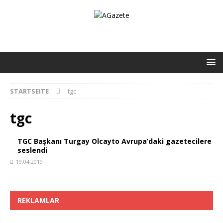
STARTSEITE
tgc
tgc
TGC Başkanı Turgay Olcayto Avrupa’daki gazetecilere
seslendi
19.04.2019
REKLAMLAR