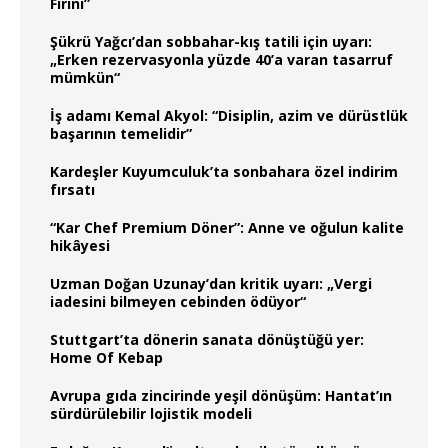
Fırını”
Şükrü Yağcı’dan sobbahar-kış tatili için uyarı:
„Erken rezervasyonla yüzde 40’a varan tasarruf
mümkün“
İş adamı Kemal Akyol: “Disiplin, azim ve dürüstlük
başarının temelidir”
Kardeşler Kuyumculuk’ta sonbahara özel indirim
fırsatı
“Kar Chef Premium Döner”: Anne ve oğulun kalite
hikâyesi
Uzman Doğan Uzunay’dan kritik uyarı: „Vergi
iadesini bilmeyen cebinden ödüyor“
Stuttgart’ta dönerin sanata dönüştüğü yer:
Home Of Kebap
Avrupa gıda zincirinde yeşil dönüşüm: Hantat’ın
sürdürülebilir lojistik modeli