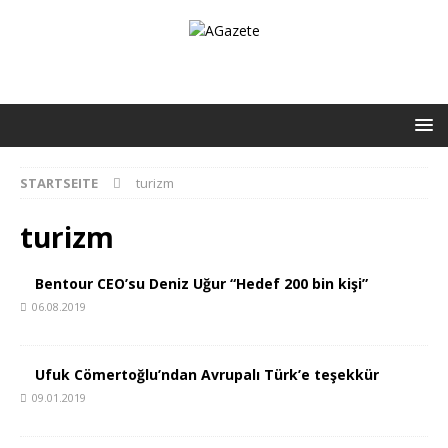
STARTSEITE
turizm
turizm
Bentour CEO’su Deniz Uğur “Hedef 200 bin kişi”
06.08.2019
Ufuk Cömertoğlu’ndan Avrupalı Türk’e teşekkür
09.01.2019