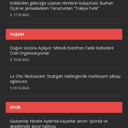
Köklerden geleceğe uzanan ritimlerin buluşması: Burhan
Öçal ve Jamaaladeen Tacuma’dan “Trakya Funk”
17.10.2025
YAŞAM
Düğün Sezonu Açılıyor: Melodi Event’ten Farklı Kültürlere
Özel Organizasyonlar
15.09.2025
Le Chic Restaurant: Stuttgart Vaihingen’de muhteşem yılbaşı
eğlencesi
03.12.2024
SPOR
Gaziantep Nesibe Aydın’da başarılar zinciri: Sporda ve
akademide gurur tablosu