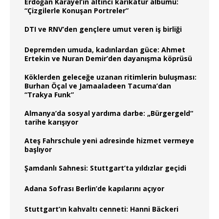
Erdoğan Karayel’in altıncı karikatür albümü:
“Çizgilerle Konuşan Portreler”
DTI ve RNV’den gençlere umut veren iş birliği
Depremden umuda, kadınlardan güce: Ahmet
Ertekin ve Nuran Demir’den dayanışma köprüsü
Köklerden geleceğe uzanan ritimlerin buluşması:
Burhan Öçal ve Jamaaladeen Tacuma’dan
“Trakya Funk”
Almanya’da sosyal yardıma darbe: „Bürgergeld“
tarihe karışıyor
Ateş Fahrschule yeni adresinde hizmet vermeye
başlıyor
Şamdanlı Sahnesi: Stuttgart’ta yıldızlar geçidi
Adana Sofrası Berlin’de kapılarını açıyor
Stuttgart’ın kahvaltı cenneti: Hanni Bäckeri