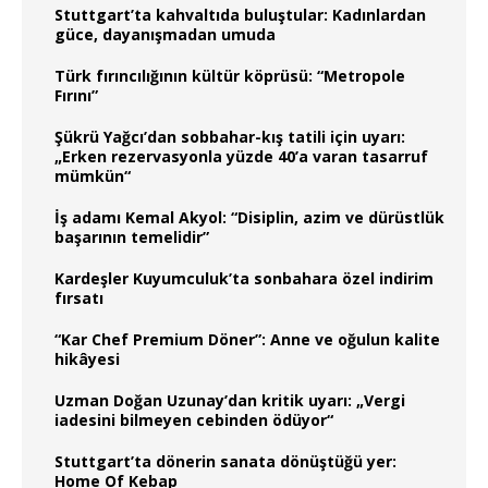
Stuttgart’ta kahvaltıda buluştular: Kadınlardan
güce, dayanışmadan umuda
Türk fırıncılığının kültür köprüsü: “Metropole
Fırını”
Şükrü Yağcı’dan sobbahar-kış tatili için uyarı:
„Erken rezervasyonla yüzde 40’a varan tasarruf
mümkün“
İş adamı Kemal Akyol: “Disiplin, azim ve dürüstlük
başarının temelidir”
Kardeşler Kuyumculuk’ta sonbahara özel indirim
fırsatı
“Kar Chef Premium Döner”: Anne ve oğulun kalite
hikâyesi
Uzman Doğan Uzunay’dan kritik uyarı: „Vergi
iadesini bilmeyen cebinden ödüyor“
Stuttgart’ta dönerin sanata dönüştüğü yer:
Home Of Kebap