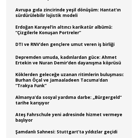
Avrupa gıda zincirinde yeşil dönüşüm: Hantat’ın
sürdürülebilir lojistik modeli
Erdoğan Karayel’in altıncı karikatür albümü:
“Çizgilerle Konuşan Portreler”
DTI ve RNV’den gençlere umut veren iş birliği
Depremden umuda, kadınlardan güce: Ahmet
Ertekin ve Nuran Demir’den dayanışma köprüsü
Köklerden geleceğe uzanan ritimlerin buluşması:
Burhan Öçal ve Jamaaladeen Tacuma’dan
“Trakya Funk”
Almanya’da sosyal yardıma darbe: „Bürgergeld“
tarihe karışıyor
Ateş Fahrschule yeni adresinde hizmet vermeye
başlıyor
Şamdanlı Sahnesi: Stuttgart’ta yıldızlar geçidi