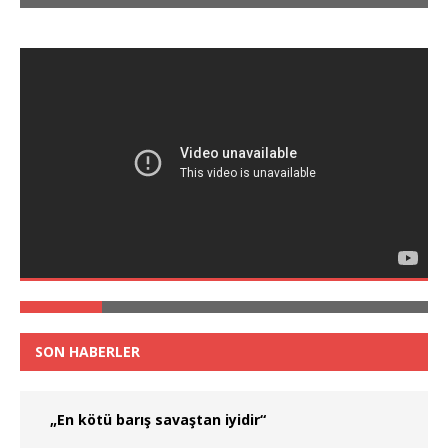
SON HABERLER
„En kötü barış savaştan iyidir“