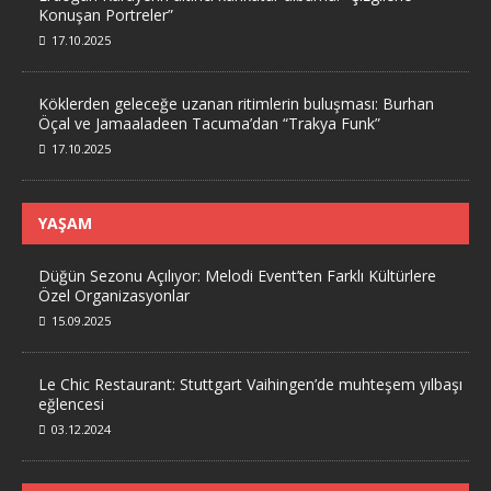
Konuşan Portreler”
17.10.2025
Köklerden geleceğe uzanan ritimlerin buluşması: Burhan
Öçal ve Jamaaladeen Tacuma’dan “Trakya Funk”
17.10.2025
YAŞAM
Düğün Sezonu Açılıyor: Melodi Event’ten Farklı Kültürlere
Özel Organizasyonlar
15.09.2025
Le Chic Restaurant: Stuttgart Vaihingen’de muhteşem yılbaşı
eğlencesi
03.12.2024