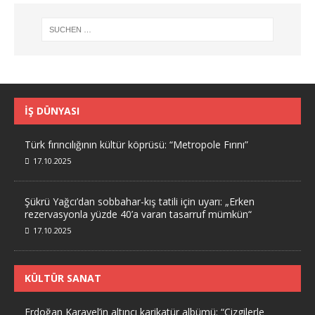
İŞ DÜNYASI
Türk fırıncılığının kültür köprüsü: “Metropole Fırını”
17.10.2025
Şükrü Yağcı’dan sobbahar-kış tatili için uyarı: „Erken
rezervasyonla yüzde 40’a varan tasarruf mümkün“
17.10.2025
KÜLTÜR SANAT
Erdoğan Karayel’in altıncı karikatür albümü: “Çizgilerle