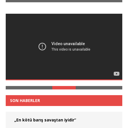
SON HABERLER
„En kötü barış savaştan iyidir“