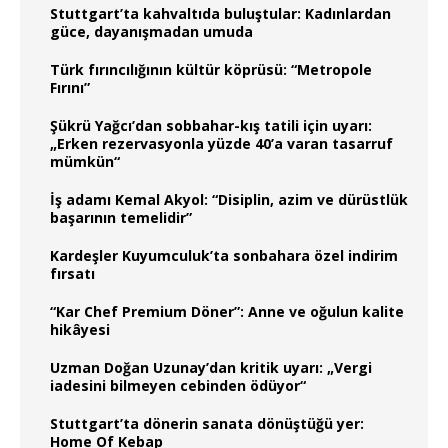
Stuttgart’ta kahvaltıda buluştular: Kadınlardan
güce, dayanışmadan umuda
Türk fırıncılığının kültür köprüsü: “Metropole
Fırını”
Şükrü Yağcı’dan sobbahar-kış tatili için uyarı:
„Erken rezervasyonla yüzde 40’a varan tasarruf
mümkün“
İş adamı Kemal Akyol: “Disiplin, azim ve dürüstlük
başarının temelidir”
Kardeşler Kuyumculuk’ta sonbahara özel indirim
fırsatı
“Kar Chef Premium Döner”: Anne ve oğulun kalite
hikâyesi
Uzman Doğan Uzunay’dan kritik uyarı: „Vergi
iadesini bilmeyen cebinden ödüyor“
Stuttgart’ta dönerin sanata dönüştüğü yer:
Home Of Kebap