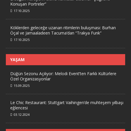
Konuşan Portreler”
17.10.2025
Köklerden geleceğe uzanan ritimlerin buluşması: Burhan
Öçal ve Jamaaladeen Tacuma’dan “Trakya Funk”
17.10.2025
YAŞAM
Düğün Sezonu Açılıyor: Melodi Event’ten Farklı Kültürlere
Özel Organizasyonlar
15.09.2025
Le Chic Restaurant: Stuttgart Vaihingen’de muhteşem yılbaşı
eğlencesi
03.12.2024