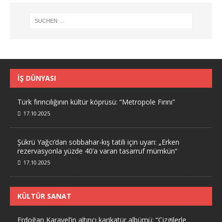
İŞ DÜNYASI
Türk fırıncılığının kültür köprüsü: “Metropole Fırını”
17.10.2025
Şükrü Yağcı’dan sobbahar-kış tatili için uyarı: „Erken
rezervasyonla yüzde 40’a varan tasarruf mümkün“
17.10.2025
KÜLTÜR SANAT
Erdoğan Karayel’in altıncı karikatür albümü: “Çizgilerle