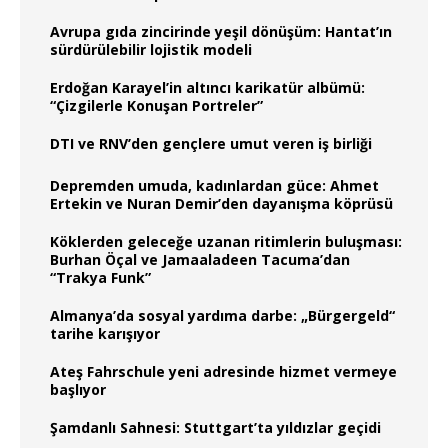
Avrupa gıda zincirinde yeşil dönüşüm: Hantat’ın
sürdürülebilir lojistik modeli
Erdoğan Karayel’in altıncı karikatür albümü:
“Çizgilerle Konuşan Portreler”
DTI ve RNV’den gençlere umut veren iş birliği
Depremden umuda, kadınlardan güce: Ahmet
Ertekin ve Nuran Demir’den dayanışma köprüsü
Köklerden geleceğe uzanan ritimlerin buluşması:
Burhan Öçal ve Jamaaladeen Tacuma’dan
“Trakya Funk”
Almanya’da sosyal yardıma darbe: „Bürgergeld“
tarihe karışıyor
Ateş Fahrschule yeni adresinde hizmet vermeye
başlıyor
Şamdanlı Sahnesi: Stuttgart’ta yıldızlar geçidi