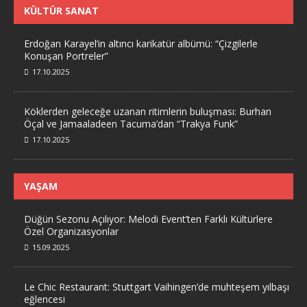
KÜLTÜR SANAT
Erdoğan Karayel’in altıncı karikatür albümü: “Çizgilerle
Konuşan Portreler”
17.10.2025
Köklerden geleceğe uzanan ritimlerin buluşması: Burhan
Öçal ve Jamaaladeen Tacuma’dan “Trakya Funk”
17.10.2025
YAŞAM
Düğün Sezonu Açılıyor: Melodi Event’ten Farklı Kültürlere
Özel Organizasyonlar
15.09.2025
Le Chic Restaurant: Stuttgart Vaihingen’de muhteşem yılbaşı
eğlencesi