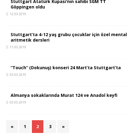
Stuttgart Atatürk Kupası’nın sahibi SGM TT
Göppingen oldu
12.03.2019
Stuttgart’ta 4-12 yaş grubu çocuklar için özel mental
aritmetik dersleri
11.03.2019
“Touch“ (Dokunuş) konseri 24 Mart’ta Stuttgart‘ta
03.03.2019
Almanya sokaklarında Murat 124 ve Anadol keyfi
03.03.2019
«
1
2
3
»