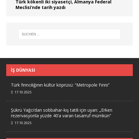
Türk kökenli iki siyasetçi, Almanya Federal
Meclisi’nde tarih yazdı
İŞ DÜNYASI
Türk fırıncılığının kültür köprüsü: “Metropole Fırını”
17.10.2025
Şükrü Yağcı’dan sobbahar-kış tatili için uyarı: „Erken
rezervasyonla yüzde 40’a varan tasarruf mümkün“
17.10.2025