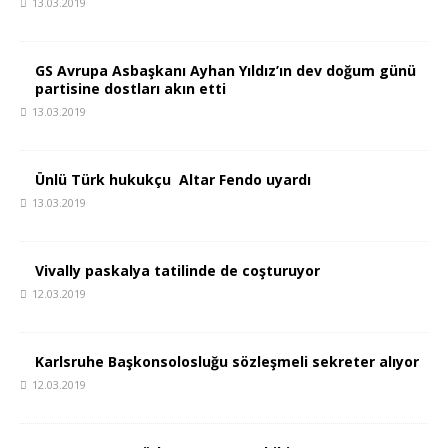
13.03.2019
GS Avrupa Asbaşkanı Ayhan Yıldız’ın dev doğum günü
partisine dostları akın etti
13.03.2019
Ünlü Türk hukukçu Altar Fendo uyardı
13.03.2019
Vivally paskalya tatilinde de coşturuyor
12.03.2019
Karlsruhe Başkonsolosluğu sözleşmeli sekreter alıyor
12.03.2019