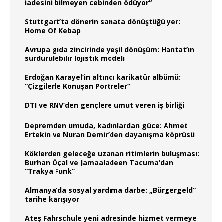
iadesini bilmeyen cebinden ödüyor“
Stuttgart’ta dönerin sanata dönüştüğü yer:
Home Of Kebap
Avrupa gıda zincirinde yeşil dönüşüm: Hantat’ın
sürdürülebilir lojistik modeli
Erdoğan Karayel’in altıncı karikatür albümü:
“Çizgilerle Konuşan Portreler”
DTI ve RNV’den gençlere umut veren iş birliği
Depremden umuda, kadınlardan güce: Ahmet
Ertekin ve Nuran Demir’den dayanışma köprüsü
Köklerden geleceğe uzanan ritimlerin buluşması:
Burhan Öçal ve Jamaaladeen Tacuma’dan
“Trakya Funk”
Almanya’da sosyal yardıma darbe: „Bürgergeld“
tarihe karışıyor
Ateş Fahrschule yeni adresinde hizmet vermeye