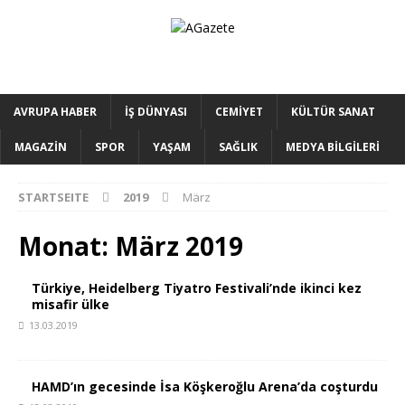
AVRUPA HABER
İŞ DÜNYASI
CEMİYET
KÜLTÜR SANAT
MAGAZİN
SPOR
YAŞAM
SAĞLIK
MEDYA BİLGİLERİ
STARTSEITE
2019
März
Monat:
März 2019
Türkiye, Heidelberg Tiyatro Festivali’nde ikinci kez
misafir ülke
13.03.2019
HAMD’ın gecesinde İsa Köşkeroğlu Arena’da coşturdu