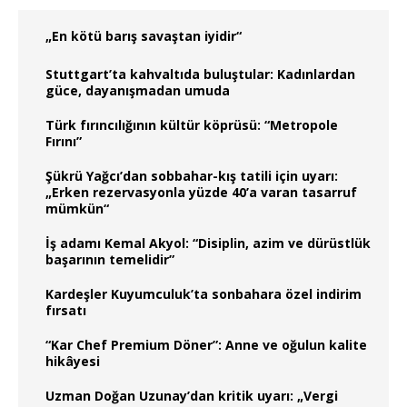
„En kötü barış savaştan iyidir“
Stuttgart’ta kahvaltıda buluştular: Kadınlardan
güce, dayanışmadan umuda
Türk fırıncılığının kültür köprüsü: “Metropole
Fırını”
Şükrü Yağcı’dan sobbahar-kış tatili için uyarı:
„Erken rezervasyonla yüzde 40’a varan tasarruf
mümkün“
İş adamı Kemal Akyol: “Disiplin, azim ve dürüstlük
başarının temelidir”
Kardeşler Kuyumculuk’ta sonbahara özel indirim
fırsatı
“Kar Chef Premium Döner”: Anne ve oğulun kalite
hikâyesi
Uzman Doğan Uzunay’dan kritik uyarı: „Vergi