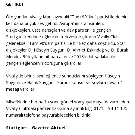
GETİRDİ
Öte yandan Vivally Mart ayındaki “Tam 90’dan” partisi ile de bir
kez daha büyük ses getirdi. Avrupa’nın star isimleri,
diskjokeyleri, usta dansçıları ve dev partileri ile gençleri
Stuttgart kentinde eğlencenin zirvesine çıkaran Vivally Club,
geleneksel “Tam 90’dan” partisi ile bir kez daha coşturdu. Star
disjokeyler DJ Hüseyin Suygun, DJ Ahmet Eskindağ ve DJ Burak
Mendez 90’lı yılların hit parçaları ve 2018’in hit şarkıları ile
gençleri eğlencenin doruğuna çıkardılar.
Vivally’de birinci sınıf eğlence sunduklarını söyleyen Hüseyin
Suygun ve Haluk Suygun
“Sürpriz konser ve şovlara devam“
mesajı verdiler.
Misafirlerine her hafta sonu görsel şov yaşatmaya devam eden
Vivally Club’daki partiler hakkında ayrıntılı bilgi 0171 – 94 11 175
numaralı telefona başvurabilecekleri bildirildi.
Stuttgart – Gazette Aktuell