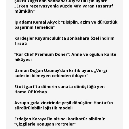
Şükrü Yağcı’dan sobbahar-kış tatili için uyarı:
„Erken rezervasyonla yüzde 40’a varan tasarruf
mümkün“
İş adamı Kemal Akyol: “Disiplin, azim ve dürüstlük
başarının temelidir”
Kardeşler Kuyumculuk’ta sonbahara özel indirim
fırsatı
“Kar Chef Premium Döner”: Anne ve oğulun kalite
hikâyesi
Uzman Doğan Uzunay’dan kritik uyarı: „Vergi
iadesini bilmeyen cebinden ödüyor“
Stuttgart’ta dönerin sanata dönüştüğü yer:
Home Of Kebap
Avrupa gıda zincirinde yeşil dönüşüm: Hantat’ın
sürdürülebilir lojistik modeli
Erdoğan Karayel’in altıncı karikatür albümü:
“Çizgilerle Konuşan Portreler”