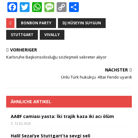
F
T
W
M
C
T
a
w
h
e
o
ei
c
it
at
ss
p
le
BONBON PARTY
DJ HÜSEYIN SUYGUN
e
te
s
a
y
n
STUTTGART
VIVALLY
b
r
A
g
Li
VORHERIGER
o
p
e
n
Karlsruhe Başkonsolosluğu sözleşmeli sekreter alıyor
o
p
k
NÄCHSTER
k
Ünlü Türk hukukçu Altar Fendo uyardı
ÄHNLICHE ARTIKEL
AABF camiası yasta: İki trajik kaza iki acı ölüm
13.02.2020
Halil Sezai’ye Stuttgart’ta sevgi seli