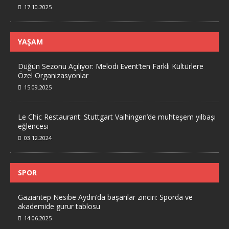
17.10.2025
YAŞAM
Düğün Sezonu Açılıyor: Melodi Event’ten Farklı Kültürlere
Özel Organizasyonlar
15.09.2025
Le Chic Restaurant: Stuttgart Vaihingen’de muhteşem yılbaşı
eğlencesi
03.12.2024
SPOR
Gaziantep Nesibe Aydın’da başarılar zinciri: Sporda ve
akademide gurur tablosu
14.06.2025