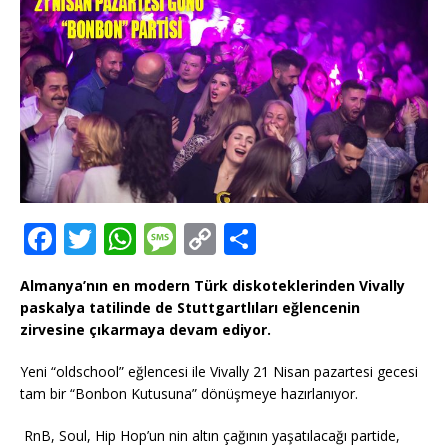
F
T
W
M
C
T
a
w
h
e
o
ei
Almanya’nın en modern Türk diskoteklerinden Vivally
c
it
at
ss
p
le
paskalya tatilinde de Stuttgartlıları eğlencenin
e
te
s
a
y
n
zirvesine çıkarmaya devam ediyor.
b
r
A
g
Li
Yeni “oldschool” eğlencesi ile Vivally 21 Nisan pazartesi gecesi
o
p
e
n
tam bir “Bonbon Kutusuna” dönüşmeye hazırlanıyor.
o
p
k
RnB, Soul, Hip Hop’un nin altın çağının yaşatılacağı partide,