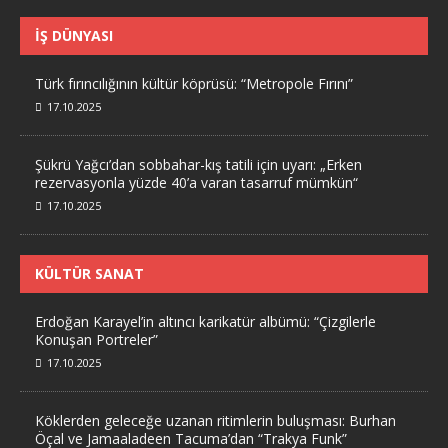
İŞ DÜNYASI
Türk fırıncılığının kültür köprüsü: “Metropole Fırını”
17.10.2025
Şükrü Yağcı’dan sobbahar-kış tatili için uyarı: „Erken
rezervasyonla yüzde 40’a varan tasarruf mümkün“
17.10.2025
KÜLTÜR SANAT
Erdoğan Karayel’in altıncı karikatür albümü: “Çizgilerle
Konuşan Portreler”
17.10.2025
Köklerden geleceğe uzanan ritimlerin buluşması: Burhan
Öçal ve Jamaaladeen Tacuma’dan “Trakya Funk”