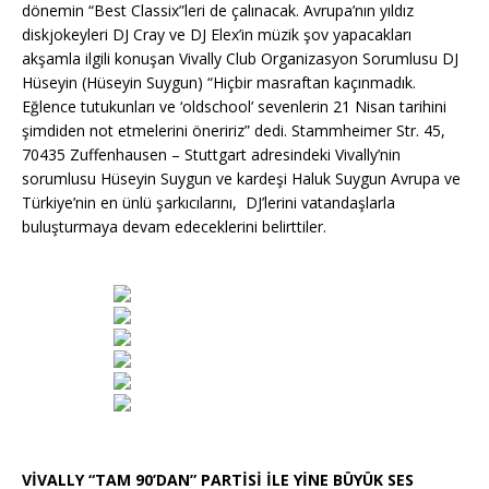
k
dönemin “Best Classix”leri de çalınacak. Avrupa’nın yıldız
diskjokeyleri DJ Cray ve DJ Elex’in müzik şov yapacakları
akşamla ilgili konuşan Vivally Club Organizasyon Sorumlusu DJ
Hüseyin (Hüseyin Suygun) “Hiçbir masraftan kaçınmadık.
Eğlence tutukunları ve ‘oldschool’ sevenlerin 21 Nisan tarihini
şimdiden not etmelerini öneririz” dedi. Stammheimer Str. 45,
70435 Zuffenhausen – Stuttgart adresindeki Vivally’nin
sorumlusu Hüseyin Suygun ve kardeşi Haluk Suygun Avrupa ve
Türkiye’nin en ünlü şarkıcılarını, DJ’lerini vatandaşlarla
buluşturmaya devam edeceklerini belirttiler.
VİVALLY “TAM 90’DAN” PARTİSİ İLE YİNE BÜYÜK SES