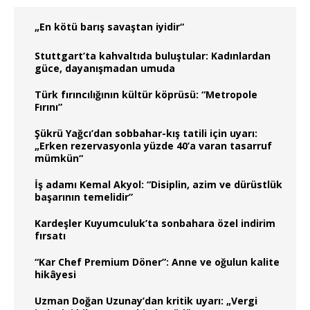
„En kötü barış savaştan iyidir“
Stuttgart’ta kahvaltıda buluştular: Kadınlardan
güce, dayanışmadan umuda
Türk fırıncılığının kültür köprüsü: “Metropole
Fırını”
Şükrü Yağcı’dan sobbahar-kış tatili için uyarı:
„Erken rezervasyonla yüzde 40’a varan tasarruf
mümkün“
İş adamı Kemal Akyol: “Disiplin, azim ve dürüstlük
başarının temelidir”
Kardeşler Kuyumculuk’ta sonbahara özel indirim
fırsatı
“Kar Chef Premium Döner”: Anne ve oğulun kalite
hikâyesi
Uzman Doğan Uzunay’dan kritik uyarı: „Vergi