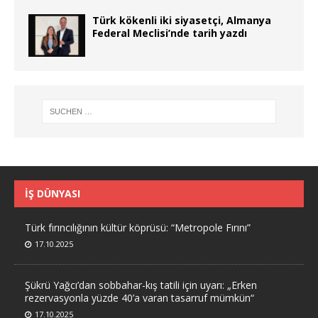
Türk kökenli iki siyasetçi, Almanya
Federal Meclisi’nde tarih yazdı
İŞ DÜNYASI
Türk fırıncılığının kültür köprüsü: “Metropole Fırını”
17.10.2025
Şükrü Yağcı’dan sobbahar-kış tatili için uyarı: „Erken
rezervasyonla yüzde 40’a varan tasarruf mümkün“
17.10.2025