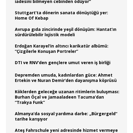
iadesini bilmeyen cebinden ödüyor“
Stuttgart’ta dönerin sanata dönüştüğü yer:
Home Of Kebap
Avrupa gıda zincirinde yeşil dönüşüm: Hantat’ın
sürdürülebilir lojistik modeli
Erdoğan Karayel’in altıncı karikatür albümü:
“Çizgilerle Konuşan Portreler”
DTI ve RNV’den gençlere umut veren iş birliği
Depremden umuda, kadınlardan güce: Ahmet
Ertekin ve Nuran Demir’den dayanışma köprüsü
Köklerden geleceğe uzanan ritimlerin buluşması:
Burhan Öçal ve Jamaaladeen Tacuma’dan
“Trakya Funk”
Almanya’da sosyal yardıma darbe: „Bürgergeld“
tarihe karışıyor
Ateş Fahrschule yeni adresinde hizmet vermeye