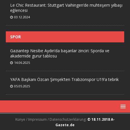
Le Chic Restaurant: Stuttgart Vaihingen’de muhteşem yılbaşı
eğlencesi
03.12.2024
SPOR
Gaziantep Nesibe Aydın’da başarılar zinciri: Sporda ve
akademide gurur tablosu
14.06.2025
YAFA Başkanı Özcan Şimşek’ten Trabzonspor U19’a tebrik
05.05.2025
Künye / Impressum / Datenschutzerklärung:
© 18.11.2018 A-
Gazete.de