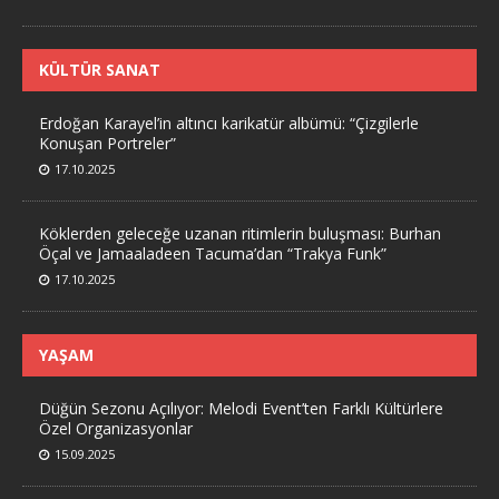
KÜLTÜR SANAT
Erdoğan Karayel’in altıncı karikatür albümü: “Çizgilerle
Konuşan Portreler”
17.10.2025
Köklerden geleceğe uzanan ritimlerin buluşması: Burhan
Öçal ve Jamaaladeen Tacuma’dan “Trakya Funk”
17.10.2025
YAŞAM
Düğün Sezonu Açılıyor: Melodi Event’ten Farklı Kültürlere
Özel Organizasyonlar
15.09.2025