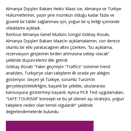
b
r
A
g
Li
o
p
e
n
Almanya Dışişleri Bakanı Heiko Maas ise, Almanya ve Türkiye
Hükümetlerinin, yazın yine mümkün olduğu kadar fazla ve
o
p
k
güvenli bir tatilin sağlanması için, yoğun bir iş birliği içerisinde
k
olduklarını açıkladı.
Bentour Almanya Genel Müdürü Songül Göktaş-Rosati,
Almanya Dışişleri Bakanı Maas’ın açıklamalarının, son derece
olumlu bir etki yaratacağının altını çizerken, “bu açıklama,
rezervasyon girişlerinin birden artmasına sebep olacak”
şeklinde düşüncelerini dile getirdi.
Göktaş-Rosati “Yakın geçmişte “Traffics” sistemin trend
analizleri, Türkiye’ye olan taleplerin ilk sırada yer aldığını
gösteriyor. Geçen yıl Türkiye, sorumlu Turizm’in
gerçekleştirilebilirliğini, başarılı bir şekilde, uluslararası
kamuoyuna göstermeyi başardı. Ayrıca PCR Test uygulamaları,
“SAFE TOURISM” konsepti ve bu yıl izlenen aşı stratejisi, yoğun
taleplere neden olan temel olgulardır” şeklinde
değerlendirmelerde bulundu.