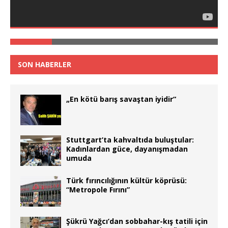
SON HABERLER
„En kötü barış savaştan iyidir“
Stuttgart’ta kahvaltıda buluştular:
Kadınlardan güce, dayanışmadan
umuda
Türk fırıncılığının kültür köprüsü:
“Metropole Fırını”
Şükrü Yağcı’dan sobbahar-kış tatili için