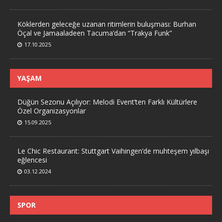
Köklerden geleceğe uzanan ritimlerin buluşması: Burhan
Öçal ve Jamaaladeen Tacuma’dan “Trakya Funk”
17.10.2025
YAŞAM
Düğün Sezonu Açılıyor: Melodi Event’ten Farklı Kültürlere
Özel Organizasyonlar
15.09.2025
Le Chic Restaurant: Stuttgart Vaihingen’de muhteşem yılbaşı
eğlencesi
03.12.2024
SPOR