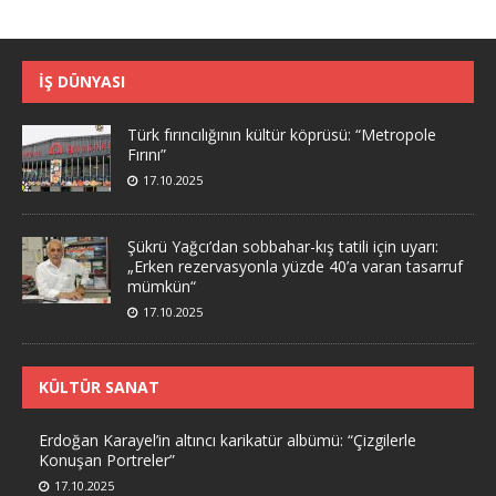
İŞ DÜNYASI
Türk fırıncılığının kültür köprüsü: “Metropole
Fırını”
17.10.2025
Şükrü Yağcı’dan sobbahar-kış tatili için uyarı:
„Erken rezervasyonla yüzde 40’a varan tasarruf
mümkün“
17.10.2025
KÜLTÜR SANAT
Erdoğan Karayel’in altıncı karikatür albümü: “Çizgilerle
Konuşan Portreler”
17.10.2025