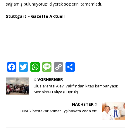
sağlamış bulunuyoruz” diyerek sözlerini tamamladı.
Stuttgart – Gazette Aktuell
F
T
W
M
C
T
a
w
h
e
o
ei
VORHERIGER
c
it
at
ss
p
le
Uluslararası Alevi Vakfı’ndan kitap kampanyası:
e
te
s
a
y
n
Menakıb-ı Evliya (Buyruk)
b
r
A
g
Li
NÄCHSTER
o
p
e
n
Büyük bestekar Ahmet Eyş hayata veda etti
o
p
k