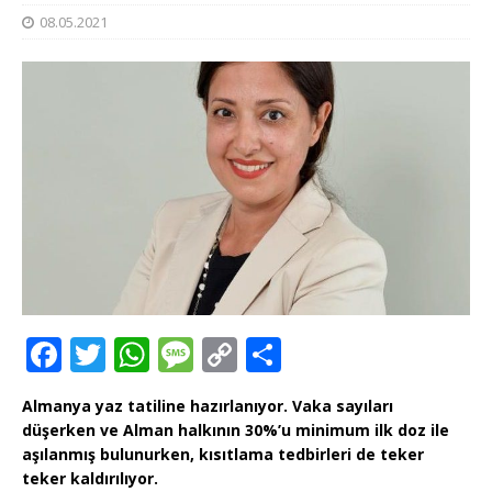
08.05.2021
F
T
W
M
C
T
a
w
h
e
o
ei
Almanya yaz tatiline hazırlanıyor. Vaka sayıları
c
it
at
ss
p
le
düşerken ve Alman halkının 30%’u minimum ilk doz ile
e
te
s
a
y
n
aşılanmış bulunurken, kısıtlama tedbirleri de teker
teker kaldırılıyor.