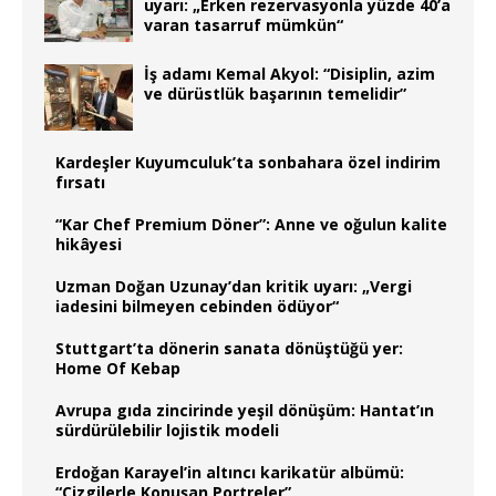
uyarı: „Erken rezervasyonla yüzde 40’a
varan tasarruf mümkün“
İş adamı Kemal Akyol: “Disiplin, azim
ve dürüstlük başarının temelidir”
Kardeşler Kuyumculuk’ta sonbahara özel indirim
fırsatı
“Kar Chef Premium Döner”: Anne ve oğulun kalite
hikâyesi
Uzman Doğan Uzunay’dan kritik uyarı: „Vergi
iadesini bilmeyen cebinden ödüyor“
Stuttgart’ta dönerin sanata dönüştüğü yer:
Home Of Kebap
Avrupa gıda zincirinde yeşil dönüşüm: Hantat’ın
sürdürülebilir lojistik modeli
Erdoğan Karayel’in altıncı karikatür albümü:
“Çizgilerle Konuşan Portreler”