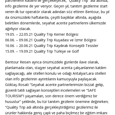
partnerlerin katılımı ile gerçekleşecek, “Quality Trip” adı altında,
info gezilerine de yer veriyor. Geçen yıl, tanıtım gezilerine start
veren ilk tur operatör olarak adından söz ettiren Bentour, bu yıl
da önümüzdeki haftalarda, çeşitli başlıklar altında, aşağıda
belirtilen dönemlerde, seyahat acente partnerlerini ülkemizde
ağırlıyor olacak.
19.05. – 22.05.21 Quality Trip Kemer Bölgesi
06.06. – 09.06.21 Quality Trip Kuşadası ve İzmir Bölgesi
16.06. – 20.06.21 Quality Trip Kaydırak Konseptli Tesisler
15.09. – 19.09.21 Quality Trip Türkiye ve Golf
Bentour Reisen ayrıca önümüzdeki günlerde ilave olarak,
planlamada olan, stajyer seyahat acenta çalışanlarının katılım
sağlayacağı, aile otelleri konulu ve odağı Antalya/Lara otelleri
olan info gezilerinin ayrıntılarını kamuoyuyla paylaşacak.
Göktaş-Rosati “Seyahat acente partnerlerimizin bizzat gelip,
güvenli tatili sağlayan konseptleri incelemeleri ve “SAFE
TOURISM”’i yaşamaları, son derece önem verdiğimiz bir
husustur” şeklinde, bu tür tanıtım gezilerin önemine değinirken;
“Quality Trip adı altında gerçekleştirdiğimiz gezilerimiz ile
ürünler hakkında geniş çaplı ve paha biçilmez bir eğitim imkanı