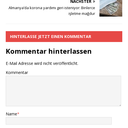
b
r
A
g
Li
NÄCHSTER
o
p
e
n
Almanya’da korona yardımı geri isteniyor: Binlerce
işletme mağdur
o
p
k
k
HINTERLASSE JETZT EINEN KOMMENTAR
Kommentar hinterlassen
E-Mail Adresse wird nicht veröffentlicht.
Kommentar
Name
*