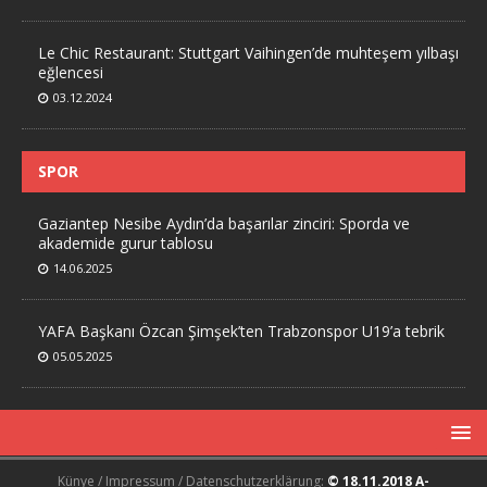
Le Chic Restaurant: Stuttgart Vaihingen’de muhteşem yılbaşı
eğlencesi
03.12.2024
SPOR
Gaziantep Nesibe Aydın’da başarılar zinciri: Sporda ve
akademide gurur tablosu
14.06.2025
YAFA Başkanı Özcan Şimşek’ten Trabzonspor U19’a tebrik
05.05.2025
Künye / Impressum / Datenschutzerklärung:
© 18.11.2018 A-