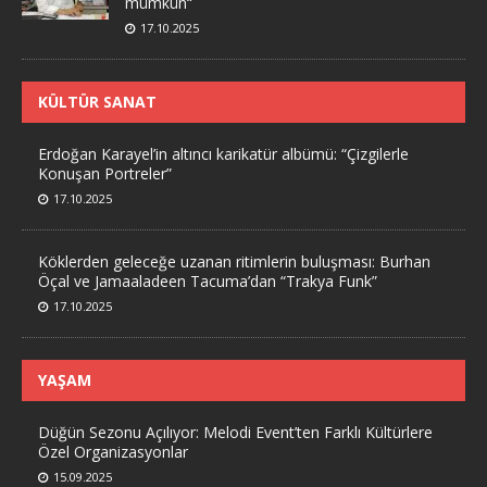
mümkün“
17.10.2025
KÜLTÜR SANAT
Erdoğan Karayel’in altıncı karikatür albümü: “Çizgilerle
Konuşan Portreler”
17.10.2025
Köklerden geleceğe uzanan ritimlerin buluşması: Burhan
Öçal ve Jamaaladeen Tacuma’dan “Trakya Funk”
17.10.2025
YAŞAM
Düğün Sezonu Açılıyor: Melodi Event’ten Farklı Kültürlere
Özel Organizasyonlar
15.09.2025