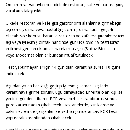
Omicron varyantıyla mücadelede restoran, kafe ve barlara giriş
kuralları sıkılaştırıldı.
Ülkede restoran ve kafe gibi gastronomi alanlarına girmek için
aşı olmuş olma veya hastalığı geçirmiş olma kuralı geçerli
olacak. Söz konusu karar ile restoran ve kafelere girebilmek için
aşı veya iyileşmiş olmak haricinde günlük Covid-19 testi ibraz
edilmesi gerekecek ancak hatırlatma aşısı (3. doz Biontech
veya Moderna) olanlar bundan muaf tutulacak.
Test yaptırmayanlar için 14 gün olan karantina süresi 10 güne
indirilecek.
Aşı olan ya da hastalığı geçirip iyileşmiş temaslı kişilerin
karantinaya girme zorunluluğu olmayacak. Enfekte olan kişi ise
yedinci günden itibaren PCR veya hızlı test yaptırarak sonuca
göre karantinadan çıkabilecek. Hastanelerde, kliniklerde ve
bakım evlerinde çalışanlar ise yedinci günde ancak PCR testi
yaptırarak karantinadan çıkabilecek.
Çocuklar ve öğrenciler sadece temaslı iseler beşinci günde PCR