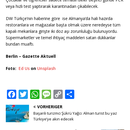
veya hızlı test yaptırarak karantinadan çıkabilecek.
DW Türkçe’nin haberine göre ise Almanya’da hali hazırda
restoranlara ve mağazalar başta olmak üzere neredeyse tüm
kapalı mekanlara girişte iki doz aşı zorunluluğu bulunuyordu.
Süpermarketler ve temel ihtiyaç maddeleri satan dükkanlar
bundan muaftı.
Berlin – Gazette Aktuell
Foto:
Ed Us
on
Unsplash
F
T
W
M
C
T
a
w
h
e
o
ei
VORHERIGER
c
it
at
ss
p
le
Başarılı turizmci Şükrü Yağcı: Alman turist bu yaz
e
te
s
a
y
n
Türkiye’ye akın edecek