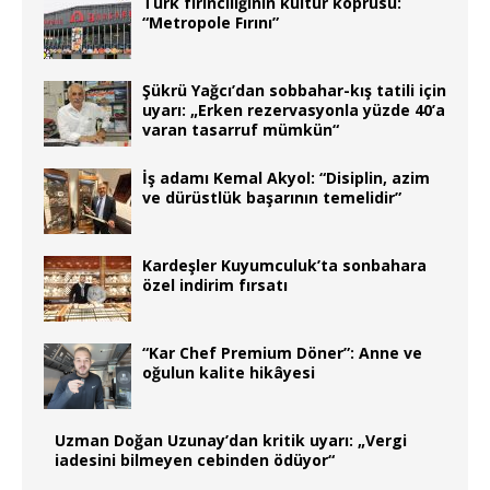
Türk fırıncılığının kültür köprüsü:
“Metropole Fırını”
Şükrü Yağcı’dan sobbahar-kış tatili için
uyarı: „Erken rezervasyonla yüzde 40’a
varan tasarruf mümkün“
İş adamı Kemal Akyol: “Disiplin, azim
ve dürüstlük başarının temelidir”
Kardeşler Kuyumculuk’ta sonbahara
özel indirim fırsatı
“Kar Chef Premium Döner”: Anne ve
oğulun kalite hikâyesi
Uzman Doğan Uzunay’dan kritik uyarı: „Vergi
iadesini bilmeyen cebinden ödüyor“