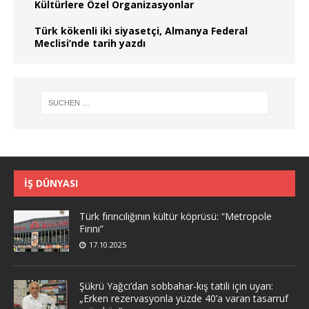
Kültürlere Özel Organizasyonlar
Türk kökenli iki siyasetçi, Almanya Federal
Meclisi’nde tarih yazdı
İŞ DÜNYASI
Türk fırıncılığının kültür köprüsü: “Metropole
Fırını”
17.10.2025
Şükrü Yağcı’dan sobbahar-kış tatili için uyarı:
„Erken rezervasyonla yüzde 40’a varan tasarruf