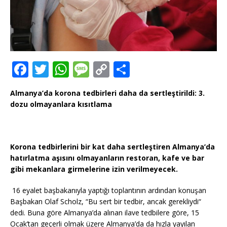
F
T
W
M
C
T
a
w
h
e
o
ei
Almanya’da korona tedbirleri daha da sertleştirildi: 3.
c
it
at
ss
p
le
dozu olmayanlara kısıtlama
e
te
s
a
y
n
b
r
A
g
Li
o
p
e
n
Korona tedbirlerini bir kat daha sertleştiren Almanya’da
hatırlatma aşısını olmayanların restoran, kafe ve bar
o
p
k
gibi mekanlara girmelerine izin verilmeyecek.
k
16 eyalet başbakanıyla yaptığı toplantının ardından konuşan
Başbakan Olaf Scholz, “Bu sert bir tedbir, ancak gerekliydi“
dedi. Buna göre Almanya’da alınan ilave tedbilere göre, 15
Ocak’tan geçerli olmak üzere Almanya’da da hızla yayılan