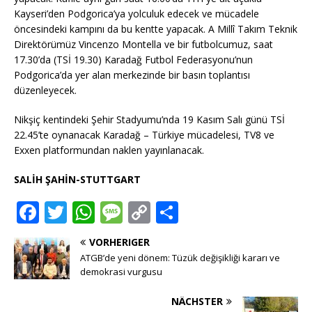
Kayseri’den Podgorica’ya yolculuk edecek ve mücadele
öncesindeki kampını da bu kentte yapacak. A Millî Takım Teknik
Direktörümüz Vincenzo Montella ve bir futbolcumuz, saat
17.30’da (TSİ 19.30) Karadağ Futbol Federasyonu’nun
Podgorica’da yer alan merkezinde bir basın toplantısı
düzenleyecek.
Nikşiç kentindeki Şehir Stadyumu’nda 19 Kasım Salı günü TSİ
22.45’te oynanacak Karadağ – Türkiye mücadelesi, TV8 ve
Exxen platformundan naklen yayınlanacak.
SALİH ŞAHİN-STUTTGART
F
T
W
M
C
T
a
w
h
e
o
ei
VORHERIGER
c
it
at
ss
p
le
ATGB’de yeni dönem: Tüzük değişikliği kararı ve
e
te
s
a
y
n
demokrasi vurgusu
b
r
A
g
Li
NÄCHSTER