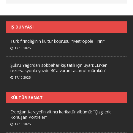
İŞ DÜNYASI
Türk fırıncılığının kültür köprüsü: “Metropole Fırını”
17.10.2025
Şükrü Yağcı’dan sobbahar-kış tatili için uyarı: „Erken
rezervasyonla yüzde 40’a varan tasarruf mümkün“
17.10.2025
KÜLTÜR SANAT
Erdoğan Karayel’in altıncı karikatür albümü: “Çizgilerle
Konuşan Portreler”
17.10.2025