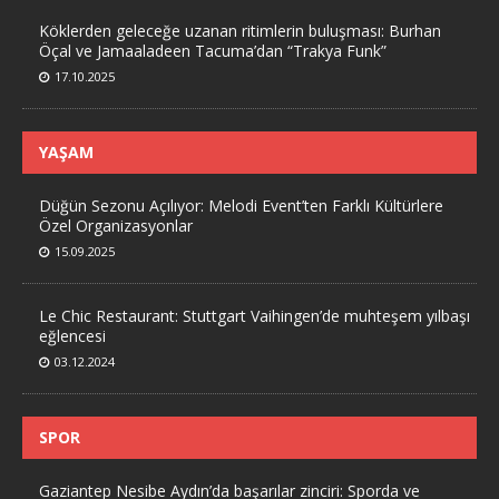
Köklerden geleceğe uzanan ritimlerin buluşması: Burhan
Öçal ve Jamaaladeen Tacuma’dan “Trakya Funk”
17.10.2025
YAŞAM
Düğün Sezonu Açılıyor: Melodi Event’ten Farklı Kültürlere
Özel Organizasyonlar
15.09.2025
Le Chic Restaurant: Stuttgart Vaihingen’de muhteşem yılbaşı
eğlencesi
03.12.2024
SPOR
Gaziantep Nesibe Aydın’da başarılar zinciri: Sporda ve