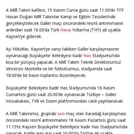
A Millî Takım kafilesi, 15 Kasım Cuma günü saat 11.00’de TFF
Hasan Doğan Millî Takımlar Kamp ve Eğitim Tesisleri’nde
gerçekleştirilecek Galler maçı öncesindeki resmî antrenmanın
ardından saat 16.00’da Türk
Hava
Yolları’na (THY) ait uçakla
Kayseri’ye gidecek.
Ay-Yıldızlılar, Kayseri’ye varışı takiben Galler karşılaşmasının
oynanacağı Büyükşehir Belediyesi Kadir
Has
Stadyumu’nda
kısa bir yürüyüş yapacak. A Millî Takım Teknik Direktörümüz
Vincenzo Montella ve bir futbolcumuz, stadyumda saat
18.00’de bir basın toplantısı düzenleyecek.
Büyükşehir Belediyesi Kadir Has Stadyumu’nda 16 Kasım
Cumartesi günü saat 20.00’de oynanacak Türkiye – Galler
müsabakası, TV8 ve Exxen platformundan canlı yayınlanacak.
A Millî Takımımız, gruptaki
son
maç olan Karadağ karşılaşması
öncesindeki resmî antrenmanını 18 Kasım Pazartesi günü saat
11.15’te Kayseri Büyükşehir Belediyesi Kadir Has Stadyumu’nda
yapacak. Kafile aynı gün saat 16.00’da THY’ye ait uçakla