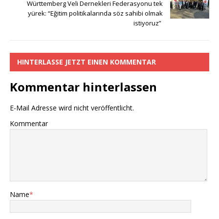
o
p
e
n
Württemberg Veli Dernekleri Federasyonu tek
yürek: “Eğitim politikalarında söz sahibi olmak
o
p
k
istiyoruz”
k
HINTERLASSE JETZT EINEN KOMMENTAR
Kommentar hinterlassen
E-Mail Adresse wird nicht veröffentlicht.
Kommentar
Name
*