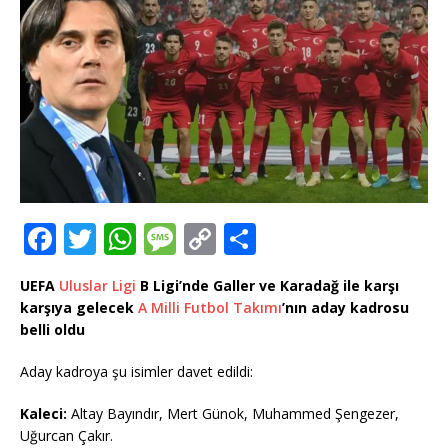
F
T
W
M
C
T
a
w
h
e
o
ei
UEFA
Uluslar Ligi
B Ligi’nde Galler ve Karadağ ile karşı
c
it
at
ss
p
le
karşıya gelecek
A Milli Futbol Takımı
’nın aday kadrosu
e
te
s
a
y
n
belli oldu
b
r
A
g
Li
Aday kadroya şu isimler davet edildi:
o
p
e
n
Kaleci:
Altay Bayındır, Mert Günok, Muhammed Şengezer,
o
p
k
Uğurcan Çakır.