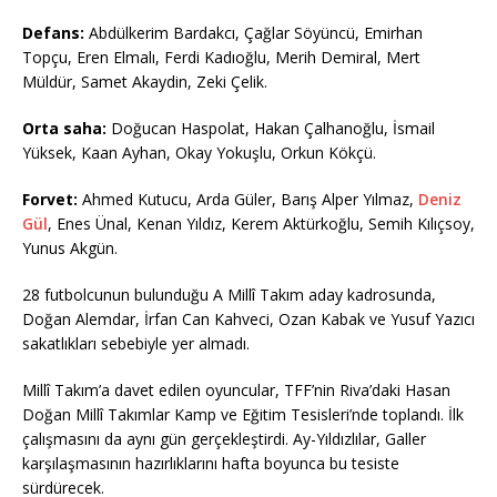
k
Defans:
Abdülkerim Bardakcı, Çağlar Söyüncü, Emirhan
Topçu, Eren Elmalı, Ferdi Kadıoğlu, Merih Demiral, Mert
Müldür, Samet Akaydin, Zeki Çelik.
Orta saha:
Doğucan Haspolat, Hakan Çalhanoğlu, İsmail
Yüksek, Kaan Ayhan, Okay Yokuşlu, Orkun Kökçü.
Forvet:
Ahmed Kutucu, Arda Güler, Barış Alper Yılmaz,
Deniz
Gül
, Enes Ünal, Kenan Yıldız, Kerem Aktürkoğlu, Semih Kılıçsoy,
Yunus Akgün.
28 futbolcunun bulunduğu A Millî Takım aday kadrosunda,
Doğan Alemdar, İrfan Can Kahveci, Ozan Kabak ve Yusuf Yazıcı
sakatlıkları sebebiyle yer almadı.
Millî Takım’a davet edilen oyuncular, TFF’nin Riva’daki Hasan
Doğan Millî Takımlar Kamp ve Eğitim Tesisleri’nde toplandı. İlk
çalışmasını da aynı gün gerçekleştirdi. Ay-Yıldızlılar, Galler
karşılaşmasının hazırlıklarını hafta boyunca bu tesiste
sürdürecek.