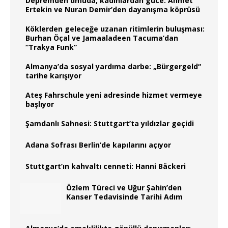
Depremden umuda, kadınlardan güce: Ahmet
Ertekin ve Nuran Demir’den dayanışma köprüsü
Köklerden geleceğe uzanan ritimlerin buluşması:
Burhan Öçal ve Jamaaladeen Tacuma’dan
“Trakya Funk”
Almanya’da sosyal yardıma darbe: „Bürgergeld“
tarihe karışıyor
Ateş Fahrschule yeni adresinde hizmet vermeye
başlıyor
Şamdanlı Sahnesi: Stuttgart’ta yıldızlar geçidi
Adana Sofrası Berlin’de kapılarını açıyor
Stuttgart’ın kahvaltı cenneti: Hanni Bäckeri
Özlem Türeci ve Uğur Şahin’den
Kanser Tedavisinde Tarihi Adım