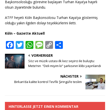
o
p
e
n
Başkonsolosluğu görevine başlayan Turhan Kaya’ya hayırlı
olsun ziyaretinde bulundu.
o
p
k
k
ATFF heyeti Köln Başkonsolosu Turhan Kaya’ya göstermiş
olduğu yakın ilgiden dolayı teşekkürlerini iletti.
Köln – Gazette Aktuell
F
T
W
M
C
T
a
w
h
e
o
ei
VORHERIGER
c
it
at
ss
p
le
Söz ve müzik ustası ilk kez seyirci ile buluştu:
e
te
s
a
y
n
Mete‘nin “Deli miyim ki“ şarkısının klibi yayınlandı
b
r
A
g
Li
NÄCHSTER
o
p
e
n
Birkan’da kalite kontrol Tevfik Şiringül’e teslim
o
p
k
k
HINTERLASSE JETZT EINEN KOMMENTAR