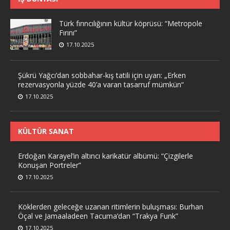
Türk fırıncılığının kültür köprüsü: “Metropole
Fırını”
17.10.2025
Şükrü Yağcı’dan sobbahar-kış tatili için uyarı: „Erken
rezervasyonla yüzde 40’a varan tasarruf mümkün“
17.10.2025
KÜLTÜR SANAT
Erdoğan Karayel’in altıncı karikatür albümü: “Çizgilerle
Konuşan Portreler”
17.10.2025
Köklerden geleceğe uzanan ritimlerin buluşması: Burhan
Öçal ve Jamaaladeen Tacuma’dan “Trakya Funk”
17.10.2025