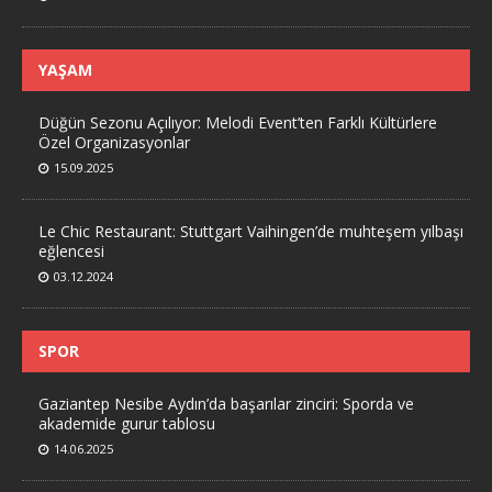
YAŞAM
Düğün Sezonu Açılıyor: Melodi Event’ten Farklı Kültürlere
Özel Organizasyonlar
15.09.2025
Le Chic Restaurant: Stuttgart Vaihingen’de muhteşem yılbaşı
eğlencesi
03.12.2024
SPOR
Gaziantep Nesibe Aydın’da başarılar zinciri: Sporda ve
akademide gurur tablosu
14.06.2025