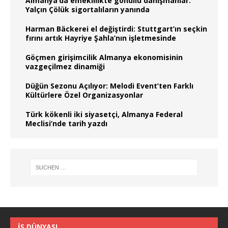
Almanya‘da emeklilikte gönüllü danışmanlar:
Yalçın Çölük sigortalıların yanında
Harman Bäckerei el değiştirdi: Stuttgart’ın seçkin
fırını artık Hayriye Şahla’nın işletmesinde
Göçmen girişimcilik Almanya ekonomisinin
vazgeçilmez dinamiği
Düğün Sezonu Açılıyor: Melodi Event’ten Farklı
Kültürlere Özel Organizasyonlar
Türk kökenli iki siyasetçi, Almanya Federal
Meclisi’nde tarih yazdı
İŞ DÜNYASI