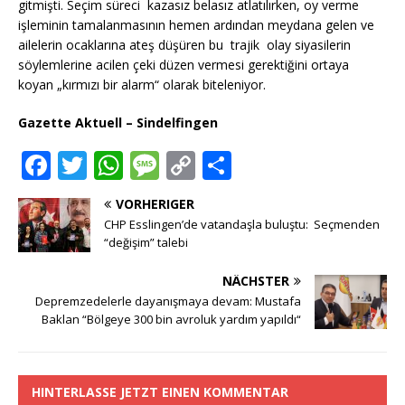
gitmişti. Seçim süreci kazasız belasız atlatılırken, oy verme
işleminin tamalanmasının hemen ardından meydana gelen ve
ailelerin ocaklarına ateş düşüren bu trajik olay siyasilerin
söylemlerine acilen çeki düzen vermesi gerektiğini ortaya
koyan „kırmızı bir alarm“ olarak biteleniyor.
Gazette Aktuell – Sindelfingen
F
T
W
M
C
T
a
w
h
e
o
ei
VORHERIGER
c
it
at
ss
p
le
CHP Esslingen’de vatandaşla buluştu: Seçmenden
e
te
s
a
y
n
“değişim” talebi
b
r
A
g
Li
NÄCHSTER
o
p
e
n
Depremzedelerle dayanışmaya devam: Mustafa
Baklan “Bölgeye 300 bin avroluk yardım yapıldı“
o
p
k
k
HINTERLASSE JETZT EINEN KOMMENTAR