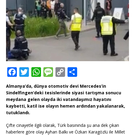
F
T
W
M
C
T
a
w
h
e
o
ei
Almanya’da, dünya otomotiv devi Mercedes’in
c
it
at
ss
p
le
Sindelfingen’deki tesislerinde siyasi tartışma sonucu
e
te
s
a
y
n
meydana gelen olayda iki vatandaşımız hayatını
kaybetti, katil ise olayın hemen ardından yakalanarak,
b
r
A
g
Li
tutuklandı.
o
p
e
n
Çifte cinayetle ilgili olarak, Türk basınında şu ana dek çıkan
o
p
k
haberlere göre olay Ayhan Balkı ve Özkan Karagözlü ile Millet