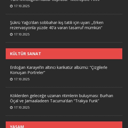
17.10.2025
Şükrü Yağcı’dan sobbahar-kış tatili için uyarı: „Erken
rezervasyonla yüzde 40’a varan tasarruf mümkün“
17.10.2025
KÜLTÜR SANAT
Erdoğan Karayel’in altıncı karikatür albümü: “Çizgilerle
Konuşan Portreler”
17.10.2025
Köklerden geleceğe uzanan ritimlerin buluşması: Burhan
Öçal ve Jamaaladeen Tacuma’dan “Trakya Funk”
17.10.2025
YAŞAM