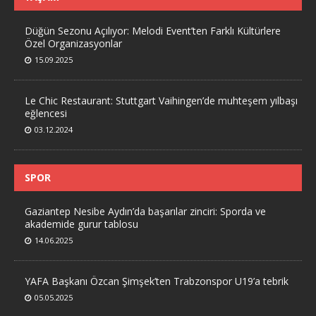
Düğün Sezonu Açılıyor: Melodi Event’ten Farklı Kültürlere
Özel Organizasyonlar
15.09.2025
Le Chic Restaurant: Stuttgart Vaihingen’de muhteşem yılbaşı
eğlencesi
03.12.2024
SPOR
Gaziantep Nesibe Aydın’da başarılar zinciri: Sporda ve
akademide gurur tablosu
14.06.2025
YAFA Başkanı Özcan Şimşek’ten Trabzonspor U19’a tebrik
05.05.2025