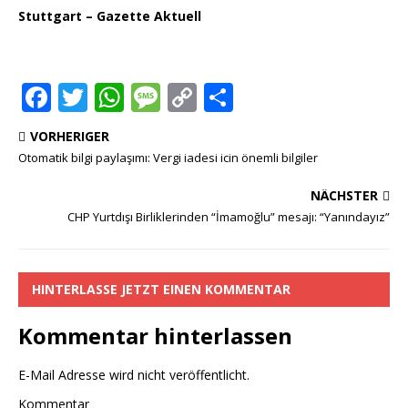
Stuttgart – Gazette Aktuell
F
T
W
M
C
T
a
w
h
e
o
ei
VORHERIGER
c
it
at
ss
p
le
Otomatik bilgi paylaşımı: Vergi iadesi icin önemli bilgiler
e
te
s
a
y
n
NÄCHSTER
b
r
A
g
Li
CHP Yurtdışı Birliklerinden “İmamoğlu” mesajı: “Yanındayız”
o
p
e
n
o
p
k
HINTERLASSE JETZT EINEN KOMMENTAR
k
Kommentar hinterlassen
E-Mail Adresse wird nicht veröffentlicht.
Kommentar