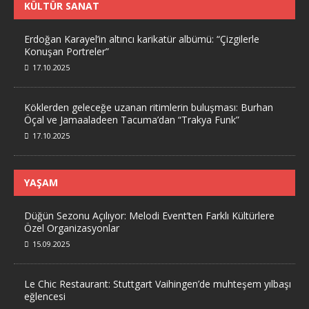
KÜLTÜR SANAT
Erdoğan Karayel’in altıncı karikatür albümü: “Çizgilerle
Konuşan Portreler”
17.10.2025
Köklerden geleceğe uzanan ritimlerin buluşması: Burhan
Öçal ve Jamaaladeen Tacuma’dan “Trakya Funk”
17.10.2025
YAŞAM
Düğün Sezonu Açılıyor: Melodi Event’ten Farklı Kültürlere
Özel Organizasyonlar
15.09.2025
Le Chic Restaurant: Stuttgart Vaihingen’de muhteşem yılbaşı
eğlencesi