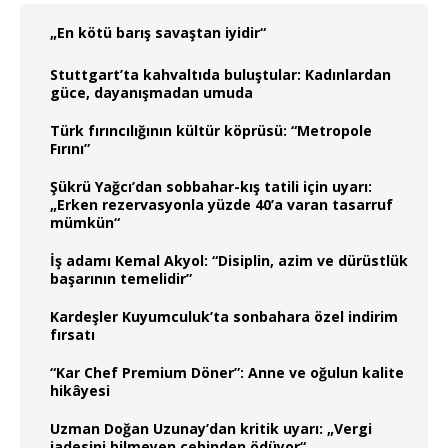
„En kötü barış savaştan iyidir“
Stuttgart’ta kahvaltıda buluştular: Kadınlardan
güce, dayanışmadan umuda
Türk fırıncılığının kültür köprüsü: “Metropole
Fırını”
Şükrü Yağcı’dan sobbahar-kış tatili için uyarı:
„Erken rezervasyonla yüzde 40’a varan tasarruf
mümkün“
İş adamı Kemal Akyol: “Disiplin, azim ve dürüstlük
başarının temelidir”
Kardeşler Kuyumculuk’ta sonbahara özel indirim
fırsatı
“Kar Chef Premium Döner”: Anne ve oğulun kalite
hikâyesi
Uzman Doğan Uzunay’dan kritik uyarı: „Vergi
iadesini bilmeyen cebinden ödüyor“