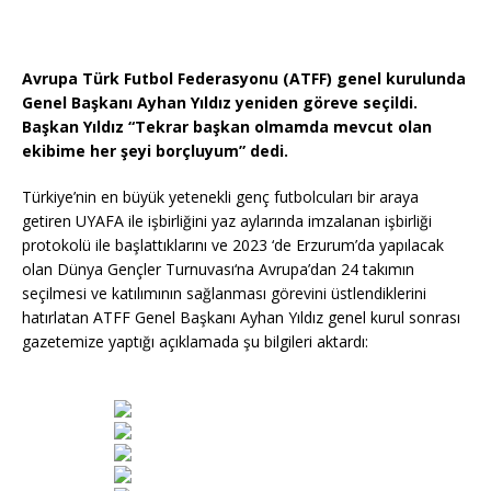
a
w
h
e
o
ei
c
it
at
ss
p
le
e
te
s
a
y
n
Avrupa Türk Futbol Federasyonu (ATFF) genel kurulunda
Genel Başkanı Ayhan Yıldız yeniden göreve seçildi.
b
r
A
g
Li
Başkan Yıldız “Tekrar başkan olmamda mevcut olan
o
p
e
n
ekibime her şeyi borçluyum” dedi.
o
p
k
Türkiye’nin en büyük yetenekli genç futbolcuları bir araya
k
getiren UYAFA ile işbirliğini yaz aylarında imzalanan işbirliği
protokolü ile başlattıklarını ve 2023 ‘de Erzurum’da yapılacak
olan Dünya Gençler Turnuvası‘na Avrupa’dan 24 takımın
seçilmesi ve katılımının sağlanması görevini üstlendiklerini
hatırlatan ATFF Genel Başkanı Ayhan Yıldız genel kurul sonrası
gazetemize yaptığı açıklamada şu bilgileri aktardı: