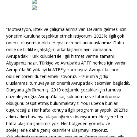
“Motivasyon, istek ve çalışmalarımız var. Devamı gelmesi için
yönetim kuruluna teşekkür etmek istiyorum. 2023’le ilgili çok
önemli oluşumlar oldu. Hepsi tecrübeli arkadaşlarımız. Daha
önce de birlikte çalıştığım arkadaşlarım aynı zamanda.
Avrupa’daki Türk kulüpleri ile ilgili hizmet verme zamanı.
Altyapımız hazır. Türkiye ve Avrupa’da ATFF herkes için vardır.
Avrupa’da 60 yılda iyi ki ATFF’yi kurmuşuz. Avrupa’da spor
ödülleri töreni düzenlemek istiyoruz. Erzurum’a gidip
uluslararası turnuvaya en önemli Avrupa’daki takımları bağladık.
Dünyada görülmemiş, 2010 doğumlu çocuklar için turnuva
düzenleyeceğiz. Avrupa’da kaç kulübümüz ve futbolcumuz
olduğunu tespit etmiş bulunmaktayız. YouTube’da bunları
duyuracağız. Her hafta konuyla ilgili programlar yaptık. 2023’te
adım adım başarıya ulaşacağımıza inanıyorum. Her yere her
hafta ulaşma şansımız yok. Her bölgeden görüntü ve
söyleşilerle daha geniş kesimlere ulaşmayı istiyoruz.
Kulüplerimiz sponsor sorunu yaşıyorlar, forma paralarını bile