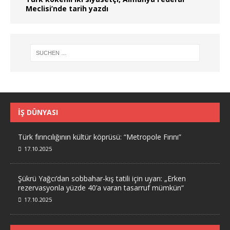
Meclisi’nde tarih yazdı
İŞ DÜNYASI
Türk fırıncılığının kültür köprüsü: “Metropole Fırını”
17.10.2025
Şükrü Yağcı’dan sobbahar-kış tatili için uyarı: „Erken
rezervasyonla yüzde 40’a varan tasarruf mümkün“
17.10.2025