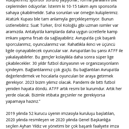
ceplerinden ödüyorlar. İsterim ki 10-15 takım aynı sponsorla
sahaya çıkabilmelidir. Saha sorunları var örneğin kulüplerimiz.
Atatürk Kupası bile tam anlamıyla gerçekleşemiyor. Bunun
üstlenebiliriz. Suat Türker, Erol Koloğlu gibi uzman isimler var
aramızda. Antalya’da kamplarda daha uygun ücretlerle kamp
imkanı yapma fırsatı da sağlayabiliriz. Avrupa’da çok başarılı
sporcularımız, oyuncularımız var. Rahatlıkla ikinci ve üçüncü
ligde oynayabilecek oyuncular var. Avrupa’dan bu şansı ATFF ile
yakalayabilirler. Bu gençler kolaylıkla daha sonra süper lige
çıkabilecekler. 30 yıldır futbol dünyasının ve organizasyonların
içindeyim. Bağlantılarımız çok güçlü. Bu bağlantıları Avrupa’da
değerlendirmek ve hocalarla oyuncuları bir araya getirmek
gerekiyor. 2023 bizim yılımız olacak. Pandemi de bitti futbol
yeniden hayata döndü. ATFF artık resmi bir kurumdur. Artık her
yerde olacak. Bizimle irtibata geçsinler ne gerekiyorsa
yapamaya hazırız.”
2019 yılında 52 kurucu üyenin imzasıyla kuruluşu başlatılan,
2020 yılında resmileşen ve 2020 yılında Genel Başkanlığa
seçilen Ayhan Yıldız ve yönetimi bir çok başarılı faaliyete imza