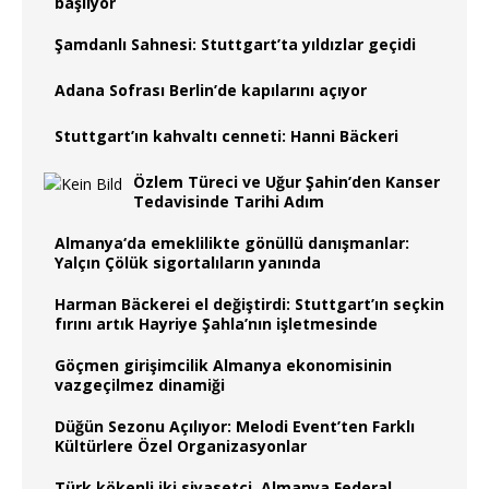
başlıyor
Şamdanlı Sahnesi: Stuttgart’ta yıldızlar geçidi
Adana Sofrası Berlin’de kapılarını açıyor
Stuttgart’ın kahvaltı cenneti: Hanni Bäckeri
Özlem Türeci ve Uğur Şahin’den Kanser
Tedavisinde Tarihi Adım
Almanya‘da emeklilikte gönüllü danışmanlar:
Yalçın Çölük sigortalıların yanında
Harman Bäckerei el değiştirdi: Stuttgart’ın seçkin
fırını artık Hayriye Şahla’nın işletmesinde
Göçmen girişimcilik Almanya ekonomisinin
vazgeçilmez dinamiği
Düğün Sezonu Açılıyor: Melodi Event’ten Farklı
Kültürlere Özel Organizasyonlar
Türk kökenli iki siyasetçi, Almanya Federal