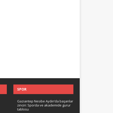
SPOR
Gaziantep Nesibe Aydın’da başarılar
zinciri: Sporda ve akademide gurur
tablosu