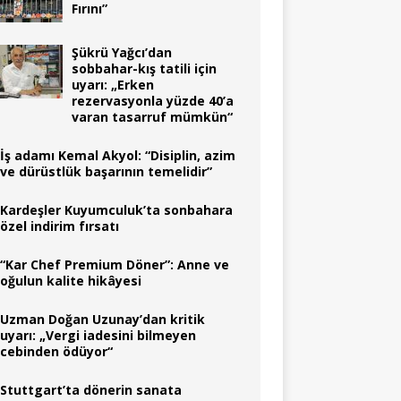
Fırını”
Şükrü Yağcı’dan
sobbahar-kış tatili için
uyarı: „Erken
rezervasyonla yüzde 40’a
varan tasarruf mümkün“
İş adamı Kemal Akyol: “Disiplin, azim
ve dürüstlük başarının temelidir”
Kardeşler Kuyumculuk’ta sonbahara
özel indirim fırsatı
“Kar Chef Premium Döner”: Anne ve
oğulun kalite hikâyesi
Uzman Doğan Uzunay’dan kritik
uyarı: „Vergi iadesini bilmeyen
cebinden ödüyor“
Stuttgart’ta dönerin sanata