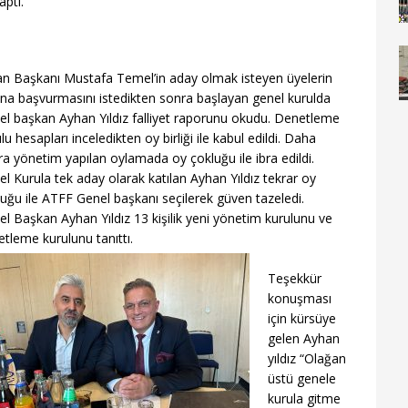
aptı.
an Başkanı Mustafa Temel’in aday olmak isteyen üyelerin
ana başvurmasını istedikten sonra başlayan genel kurulda
el başkan Ayhan Yıldız falliyet raporunu okudu. Denetleme
lu hesapları inceledikten oy birliği ile kabul edildi. Daha
a yönetim yapılan oylamada oy çokluğu ile ibra edildi.
l Kurula tek aday olarak katılan Ayhan Yıldız tekrar oy
uğu ile ATFF Genel başkanı seçilerek güven tazeledi.
l Başkan Ayhan Yıldız 13 kişilik yeni yönetim kurulunu ve
tleme kurulunu tanıttı.
Teşekkür
konuşması
için kürsüye
gelen Ayhan
yıldız “Olağan
üstü genele
kurula gitme