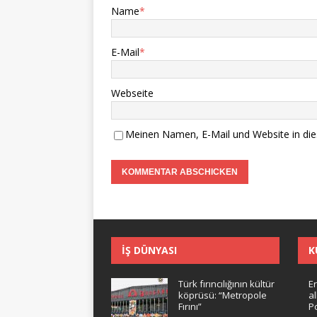
Name
*
E-Mail
*
Webseite
Meinen Namen, E-Mail und Website in die
İŞ DÜNYASI
K
Türk fırıncılığının kültür
Er
köprüsü: “Metropole
a
Fırını”
Po