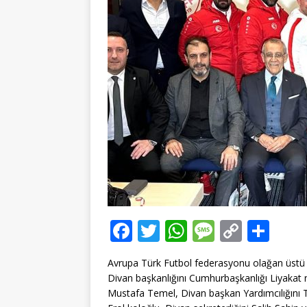
F
T
W
M
C
T
a
w
h
e
o
ei
Avrupa Türk Futbol federasyonu olağan üstü g
c
it
at
ss
p
le
Divan başkanlığını Cumhurbaşkanlığı Liyakat 
e
te
s
a
y
n
Mustafa Temel, Divan başkan Yardımcılığını 