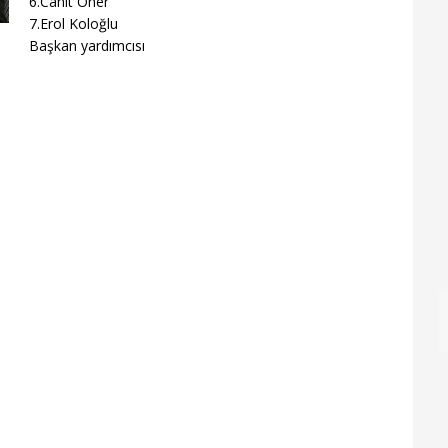
6.Cahit Öner
7.Erol Koloğlu
Başkan yardımcısı