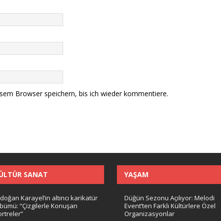
sem Browser speichern, bis ich wieder kommentiere.
ÜLTÜR SANAT
YAŞAM
doğan Karayel’in altıncı karikatür
Düğün Sezonu Açılıyor: Melodi
lbümü: “Çizgilerle Konuşan
Event’ten Farklı Kültürlere Özel
rtreler”
Organizasyonlar