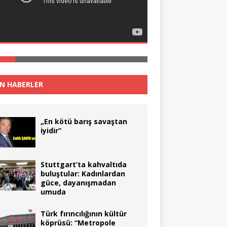
N HABERLER
„En kötü barış savaştan
iyidir“
Stuttgart’ta kahvaltıda
buluştular: Kadınlardan
güce, dayanışmadan
umuda
Türk fırıncılığının kültür
köprüsü: “Metropole