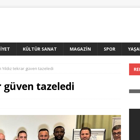
İYET
KÜLTÜR SANAT
MAGAZİN
SPOR
YAŞ
 Yıldız tekrar güven tazeledi
RE
r güven tazeledi