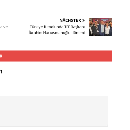
NÄCHSTER
ma ve
Türkiye futbolunda TFF Başkanı
İbrahim Hacıosmanoğlu dönemi
R
n