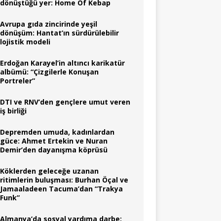
dönüştüğü yer: Home Of Kebap
Avrupa gıda zincirinde yeşil
dönüşüm: Hantat’ın sürdürülebilir
lojistik modeli
Erdoğan Karayel’in altıncı karikatür
albümü: “Çizgilerle Konuşan
Portreler”
DTI ve RNV’den gençlere umut veren
iş birliği
Depremden umuda, kadınlardan
güce: Ahmet Ertekin ve Nuran
Demir’den dayanışma köprüsü
Köklerden geleceğe uzanan
ritimlerin buluşması: Burhan Öçal ve
Jamaaladeen Tacuma’dan “Trakya
Funk”
Almanya’da sosyal yardıma darbe: