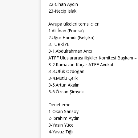
22-Cihan Aydın
23-Necip Islak
Avrupa ülkeleri temsilcileri
1.Ali İnan (Fransa)
2.Uğur Hamidi (Belçıka)
3.TÜRKİYE
3-1.Abdulrahman Arıcı
ATFF Uluslararası ilişkiler Komitesi Başkanı –
3-2.Ramazan Kaçar ATFF Avukatı
3-3.Ufuk Özdoğan
3-4.Mutlu Çelik
3-5.Artun Akalın
3-6.Özcan Şimşek
Denetleme
1-Okan Sarisoy
2-İbrahim Aydın
3-Yasin Yüce
4-Yavuz Tığlı