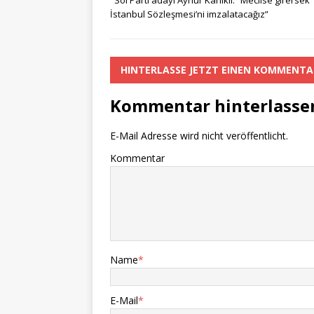
Sol Parti adayı Aynur Karlıklı: “Meclise girersek
e
te
s
a
y
n
İstanbul Sözleşmesi’ni imzalatacağız”
b
r
A
g
Li
o
p
e
n
HINTERLASSE JETZT EINEN KOMMENTA
o
p
k
Kommentar hinterlasse
k
E-Mail Adresse wird nicht veröffentlicht.
Kommentar
Name
*
E-Mail
*