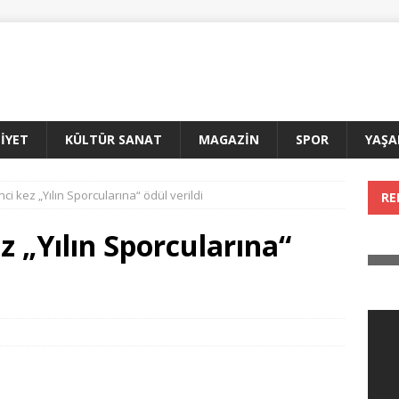
İYET
KÜLTÜR SANAT
MAGAZİN
SPOR
YAŞ
nci kez „Yılın Sporcularına“ ödül verildi
RE
ez „Yılın Sporcularına“