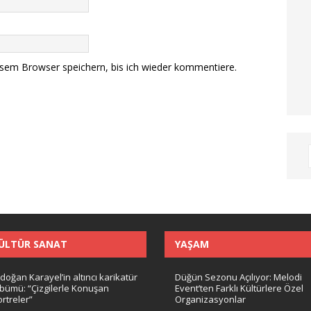
sem Browser speichern, bis ich wieder kommentiere.
ÜLTÜR SANAT
YAŞAM
doğan Karayel’in altıncı karikatür
Düğün Sezonu Açılıyor: Melodi
lbümü: “Çizgilerle Konuşan
Event’ten Farklı Kültürlere Özel
rtreler”
Organizasyonlar