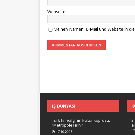
Webseite
Meinen Namen, E-Mail und Website in die
İŞ DÜNYASI
K
Türk fırıncılığının kültür köprüsü:
Er
“Metropole Fırını”
a
Po
17.10.2025