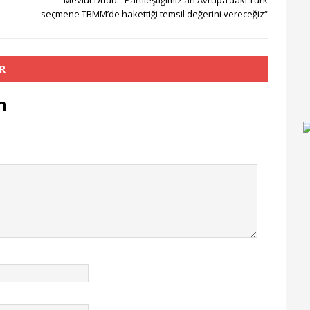
Mevlüt Dudu: “Partileştiğimiz an Avrupa‘daki Türk
seçmene TBMM’de hakettiği temsil değerini vereceğiz“
R
n