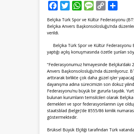
F
T
W
M
C
T
a
w
h
e
o
ei
Belçika Türk Spor ve Kültür Federasyonu (BTSF
c
it
at
ss
p
le
Belçika Anvers Başkonsolosluğu’nda düzenlenen
e
te
s
a
y
n
verildi.
b
r
A
g
Li
Belçika Türk Spor ve Kültür Federasyonu 
o
p
e
n
yaptığı açılış konuşmasında özetle şunları söy
o
p
k
“Federasyonumuz himayesinde Belçika’daki 2020 
k
Anvers Başkonsolosluğu’nda düzenliyoruz. BTSF
arttırarak birlikte çok daha güzel işler yapaca
dayanışma adına sürecimizin son dokuz yılı
Federasyonu’nu büyük bir gururla taşıdık. Yurt
bulunan kurumların temsilcileri olarak Belçik
dernekleri ve spor federasyonlarının üye old
staatsblad (belge)’de 8555/86 kimlik numarası
göstermektedir.
Brüksel Büyük Elçiliği tarafından Türk vatandaş