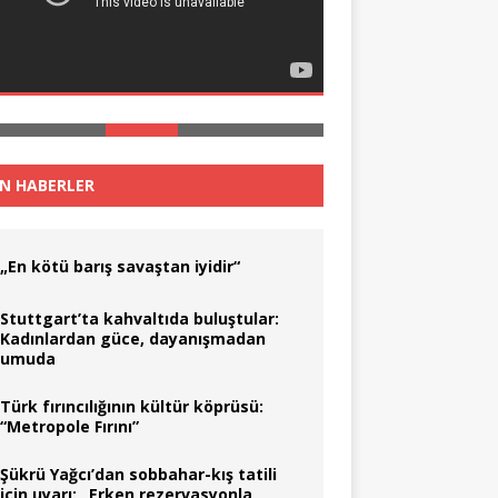
N HABERLER
„En kötü barış savaştan iyidir“
Stuttgart’ta kahvaltıda buluştular:
Kadınlardan güce, dayanışmadan
umuda
Türk fırıncılığının kültür köprüsü:
“Metropole Fırını”
Şükrü Yağcı’dan sobbahar-kış tatili
için uyarı: „Erken rezervasyonla