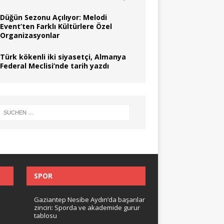
Düğün Sezonu Açılıyor: Melodi
Event’ten Farklı Kültürlere Özel
Organizasyonlar
Türk kökenli iki siyasetçi, Almanya
Federal Meclisi’nde tarih yazdı
SPOR
Gaziantep Nesibe Aydın’da başarılar
zinciri: Sporda ve akademide gurur
tablosu