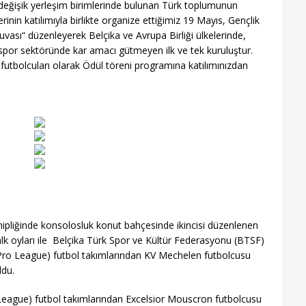
nın değişik yerleşim birimlerinde bulunan Türk toplumunun
inin katılımıyla birlikte organize ettiğimiz 19 Mayıs, Gençlik
ası“ düzenleyerek Belçika ve Avrupa Birliği ülkelerinde,
por sektöründe kar amacı gütmeyen ilk ve tek kuruluştur.
 futbolcuları olarak Ödül töreni programına katılımınızdan
liğinde konsolosluk konut bahçesinde ikincisi düzenlenen
 halk oyları ile Belçika Türk Spor ve Kültür Federasyonu (BTSF)
ler Pro League) futbol takımlarından KV Mechelen futbolcusu
ldu.
ro League) futbol takımlarından Excelsior Mouscron futbolcusu