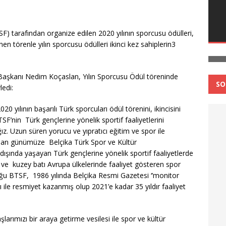
) tarafından organize edilen 2020 yılının sporcusu ödülleri,
 törenle yılın sporcusu ödülleri ikinci kez sahiplerin3
Başkanı Nedim Koçaslan, Yılın Sporcusu Ödül töreninde
SO
ledi:
yılının başarılı Türk sporcuları ödül törenini, ikincisini
’nin Türk gençlerine yönelik sportif faaliyetlerini
ğız. Uzun süren yorucu ve yıpratıcı eğitim ve spor ile
ndan günümüze Belçika Türk Spor ve Kültür
dışında yaşayan Türk gençlerine yönelik sportif faaliyetlerde
a ve kuzey batı Avrupa ülkelerinde faaliyet gösteren spor
uğu BTSF, 1986 yılında Belçika Resmi Gazetesi ‘’monitor
 ile resmiyet kazanmış olup 2021’e kadar 35 yıldır faaliyet
larımızı bir araya getirme vesilesi ile spor ve kültür