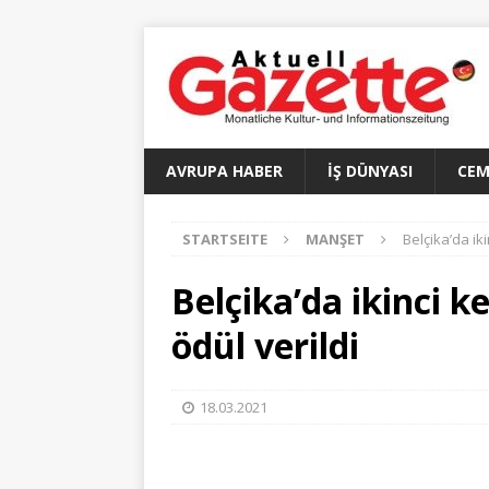
AVRUPA HABER
İŞ DÜNYASI
CEM
STARTSEITE
MANŞET
Belçika’da iki
Belçika’da ikinci k
ödül verildi
18.03.2021