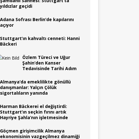
Şamdanlı Sahnesi: Stuttgart’ta
yıldızlar geçidi
Adana Sofrası Berlin’de kapılarını
açıyor
Stuttgart’ın kahvaltı cenneti: Hanni
Bäckeri
Özlem Türeci ve Uğur
Şahin’den Kanser
Tedavisinde Tarihi Adım
Almanya‘da emeklilikte gönüllü
danışmanlar: Yalçın Çölük
sigortalıların yanında
Harman Bäckerei el değiştirdi:
Stuttgart’ın seçkin fırını artık
Hayriye Şahla’nın işletmesinde
Göçmen girişimcilik Almanya
ekonomisinin vazgeçilmez dinamiği