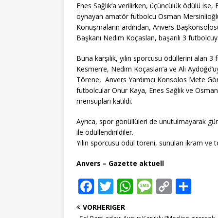
Enes Sağlık’a verilirken, üçüncülük ödülü ise
oynayan amatör futbolcu Osman Mersinlioğlu’
Konuşmaların ardından, Anvers Başkonsolosu
Başkanı Nedim Koçaslan, başarılı 3 futbolcuya
Buna karşılık, yılın sporcusu ödüllerini alan
Kesmen’e, Nedim Koçaslan’a ve Ali Aydoğd’uya 
Törene, Anvers Yardımcı Konsolos Mete Gönü
futbolcular Onur Kaya, Enes Sağlık ve Osman 
mensupları katıldı.
Ayrıca, spor gönüllüleri de unutulmayarak gün
ile ödüllendirildiler.
Yılın sporcusu ödül töreni, sunulan ikram ve t
Anvers – Gazette aktuell
F
T
W
M
C
T
a
w
h
e
o
ei
VORHERIGER
c
it
at
ss
p
le