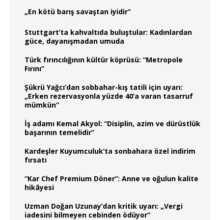
„En kötü barış savaştan iyidir“
Stuttgart’ta kahvaltıda buluştular: Kadınlardan
güce, dayanışmadan umuda
Türk fırıncılığının kültür köprüsü: “Metropole
Fırını”
Şükrü Yağcı’dan sobbahar-kış tatili için uyarı:
„Erken rezervasyonla yüzde 40’a varan tasarruf
mümkün“
İş adamı Kemal Akyol: “Disiplin, azim ve dürüstlük
başarının temelidir”
Kardeşler Kuyumculuk’ta sonbahara özel indirim
fırsatı
“Kar Chef Premium Döner”: Anne ve oğulun kalite
hikâyesi
Uzman Doğan Uzunay’dan kritik uyarı: „Vergi
iadesini bilmeyen cebinden ödüyor“