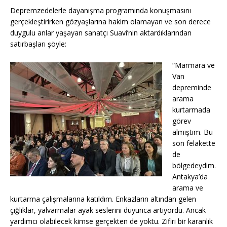
o
p
k
Depremzedelerle dayanışma programında konuşmasını
k
gerçekleştirirken gözyaşlarına hakim olamayan ve son derece
duygulu anlar yaşayan sanatçı Suavi’nin aktardıklarından
satırbaşları şöyle:
“Marmara ve
Van
depreminde
arama
kurtarmada
görev
almıştım. Bu
son felakette
de
bölgedeydim.
Antakya’da
arama ve
kurtarma çalışmalarına katıldım. Enkazların altından gelen
çığlıklar, yalvarmalar ayak seslerini duyunca artıyordu. Ancak
yardımcı olabilecek kimse gerçekten de yoktu. Zifiri bir karanlık