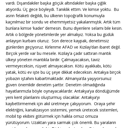
vardı. Dışarıdakiler başka göçük altındakiler başka çığlık
atıyordu. Üç gece böyleydi. Tanıklık ettim. Ve kimse yoktu. Bu
asrın felaketi değildi, bu ülkenin topoğrafik konumuyla
kaçınılmaz bir sondu ve ehemmiyetsiz yakalanmıştık. Artık tüm
bunlara kimse ‘kader’ demesin. Bunu diyenlere selamı bile kesin.
Artık o bölgede yönetimlerde yer almalıyız. Yoksa bu güdük
anlayışın kurbanı oluruz. Son derece kaypak, denetimsiz
günlerden geçiyoruz. Kirlenme AFAD ve Kızılay’dan ibaret değil.
Birçok yerde var bu mesele. Kızılay’a çadır sattıran mantık
ülkeyi yöneten mantıkla birdir. Çalmayacaksın, taviz
vermeyeceksin, rüşvet almayacaksın. Kötü ayakkabı, kötü
yatak, kötü ev işte bu üç şeye dikkat edeceksin. Antakya birçok
yobazın iştahını kabartmaktadır. Almanya’da yaşıyorsunuz
güven önemlidir denetim şarttır. Denetim olmadığında
hayatlarımızla böyle oynayacaklardır. Antakya’ya döndüğümde
yeni kent planlarını oluşturmuş olacaklar. Antakya’yı
kaybettirmemek için akıl üretmeye çalışıyorum. Oraya şehir
elektriğini, kanalizasyon sistemini, yemek üretecek sistemleri,
mobil tıp ekibini götürmek için halkla omuz omuza
yürütüyorum. Uzaktan yara sarmak çok önemli. Bu yaraların