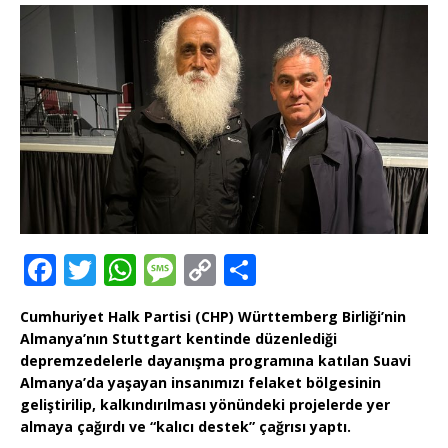
F
T
W
M
C
T
a
w
h
e
o
ei
Cumhuriyet Halk Partisi (CHP) Württemberg Birliği’nin
c
it
at
ss
p
le
Almanya’nın Stuttgart kentinde düzenlediği
e
te
s
a
y
n
depremzedelerle dayanışma programına katılan Suavi
Almanya’da yaşayan insanımızı felaket bölgesinin
b
r
A
g
Li
geliştirilip, kalkındırılması yönündeki projelerde yer
o
p
e
n
almaya çağırdı ve “kalıcı destek” çağrısı yaptı.