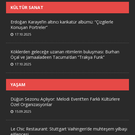
KÜLTÜR SANAT
Erdoğan Karayel’in altıncı karikatür albümü: “Çizgilerle
Konuşan Portreler”
17.10.2025
Köklerden geleceğe uzanan ritimlerin buluşması: Burhan
Öçal ve Jamaaladeen Tacuma’dan “Trakya Funk”
17.10.2025
YAŞAM
Düğün Sezonu Açılıyor: Melodi Event’ten Farklı Kültürlere
Özel Organizasyonlar
15.09.2025
Le Chic Restaurant: Stuttgart Vaihingen’de muhteşem yılbaşı
eğlencesi