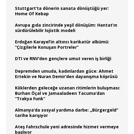
Stuttgart’ta dönerin sanata dönüştüğü yer:
Home Of Kebap
Avrupa gıda zincirinde yeşil dönüşüm: Hantat’ın
sürdürülebilir lojistik modeli
Erdoğan Karayel’in altıncı karikatür albümü:
“Çizgilerle Konuşan Portreler”
DTI ve RNV’den gençlere umut veren iş birliği
Depremden umuda, kadınlardan güce: Ahmet
Ertekin ve Nuran Demir’den dayanışma köprüsü
Köklerden geleceğe uzanan ritimlerin buluşması:
Burhan Öçal ve Jamaaladeen Tacuma’dan
“Trakya Funk”
Almanya’da sosyal yardıma darbe: „Bürgergeld“
tarihe karışıyor
Ateş Fahrschule yeni adresinde hizmet vermeye
başlıyor