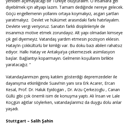
yeniden açılmayacağı bir Türkiye oluşturalım. O insanlara gel
diyebilmek için altyapı lazım. Tamam dediğinde nereye gelecek.
Göçü engellemenin yollarını ortaya koymalıyız, asgari şartları
yaratmalıyız. Devlet ve hükümet arasındaki farkı hatırlayalım.
Devlete vergi veriyoruz. Sanatın farklı disiplinleriyle de
insanımızı motive etmek zorundayız. Alt yapı olmadan kimseye
çık gel diyemeyiz. Vatandaş yardım etmesin pozisyon eklesin.
Hatay’ın çokkültürlü bir kimliği var. Bu doku bazı abileri rahatsız
ediyor. Halkı Hatay ve Antakya’ya çekemezsek asimilasyon
başlar. Bağlantıyı koparmayın. Gelmenin koşullarını birlikte
yaratacağız. ”
Vatandaşlarımızın geniş katılım gösterdiği depremzedeler ile
dayanışma etkinliğinde Suavi’nin yanı sıra Erk Acarer, Ercan
Kesal, Prof. Dr. Haluk Eyidogan , Dr. Arzu Çerkezoglu , Canan
Güllü gibi çok önemli isim de konuşma yaptı. Ali İnsan ve Lale
Koçgün ağıtlar söylerken, vatandaşlarımız da duygu dolu anlar
yaşadı.
Stuttgart – Salih Şahin