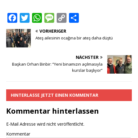
F
T
W
M
C
T
a
w
h
e
o
ei
VORHERIGER
c
it
at
ss
p
le
Ateş ailesinin ocağına bir ateş daha düştü
e
te
s
a
y
n
b
r
A
g
Li
NÄCHSTER
o
p
e
n
Başkan Orhan Binbir: “Yeni binamızın açılmasıyla
kurslar başlıyor”
o
p
k
k
HINTERLASSE JETZT EINEN KOMMENTAR
Kommentar hinterlassen
E-Mail Adresse wird nicht veröffentlicht.
Kommentar