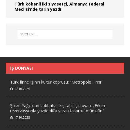
Türk kökenli iki siyasetçi, Almanya Federal
Meclisi’nde tarih yazdı
İŞ DÜNYASI
Türk fırıncılığının kültür köprüsü: “Metropole Fırını”
17.10.2025
Şükrü Yağcı’dan sobbahar-kış tatili için uyarı: „Erken
rezervasyonla yüzde 40’a varan tasarruf mümkün“
17.10.2025