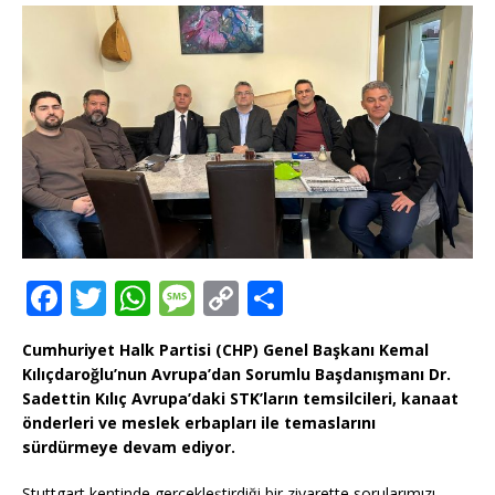
F
T
W
M
C
T
a
w
h
e
o
ei
Cumhuriyet Halk Partisi (CHP) Genel Başkanı Kemal
c
it
at
ss
p
le
Kılıçdaroğlu’nun Avrupa’dan Sorumlu Başdanışmanı Dr.
e
te
s
a
y
n
Sadettin Kılıç Avrupa’daki STK’ların temsilcileri, kanaat
önderleri ve meslek erbapları ile temaslarını
b
r
A
g
Li
sürdürmeye devam ediyor.
o
p
e
n
Stuttgart kentinde gerçekleştirdiği bir ziyarette sorularımızı