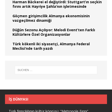
Harman Bäckerei el değiştirdi: Stuttgart’ın seçkin
fırını artık Hayriye Şahla’nın işletmesinde
Göçmen girişimcilik Almanya ekonomisinin
vazgeçilmez dinamiği
Düğün Sezonu Açılıyor: Melodi Event’ten Farklı
Kültürlere Özel Organizasyonlar
Türk kökenli iki siyasetçi, Almanya Federal
Meclisi’nde tarih yazdı
İŞ DÜNYASI
Türk fırıncılığının kültür köprüsü: “Metropole Fırını”