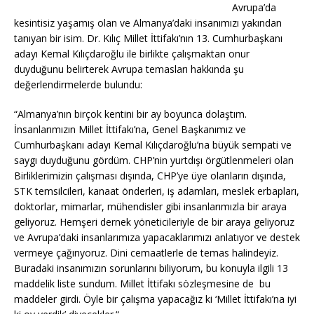
Avrupa’da
kesintisiz yaşamış olan ve Almanya’daki insanımızı yakından
tanıyan bir isim. Dr. Kılıç Millet İttifakı’nın 13. Cumhurbaşkanı
adayı Kemal Kılıçdaroğlu ile birlikte çalışmaktan onur
duyduğunu belirterek Avrupa temasları hakkında şu
değerlendirmelerde bulundu:
“Almanya’nın birçok kentini bir ay boyunca dolaştım.
İnsanlarımızın Millet İttifakı’na, Genel Başkanımız ve
Cumhurbaşkanı adayı Kemal Kılıçdaroğlu’na büyük sempati ve
saygı duyduğunu gördüm. CHP’nin yurtdışı örgütlenmeleri olan
Birliklerimizin çalışması dışında, CHP’ye üye olanların dışında,
STK temsilcileri, kanaat önderleri, iş adamları, meslek erbapları,
doktorlar, mimarlar, mühendisler gibi insanlarımızla bir araya
geliyoruz. Hemşeri dernek yöneticileriyle de bir araya geliyoruz
ve Avrupa’daki insanlarımıza yapacaklarımızı anlatıyor ve destek
vermeye çağırıyoruz. Dini cemaatlerle de temas halindeyiz.
Buradaki insanımızın sorunlarını biliyorum, bu konuyla ilgili 13
maddelik liste sundum. Millet İttifakı sözleşmesine de bu
maddeler girdi. Öyle bir çalışma yapacağız ki ‘Millet İttifakı’na iyi