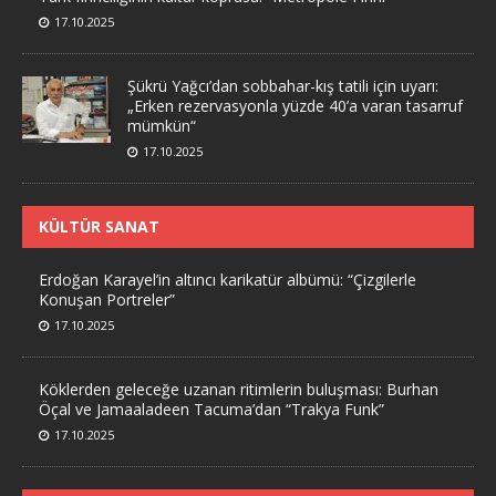
17.10.2025
Şükrü Yağcı’dan sobbahar-kış tatili için uyarı:
„Erken rezervasyonla yüzde 40’a varan tasarruf
mümkün“
17.10.2025
KÜLTÜR SANAT
Erdoğan Karayel’in altıncı karikatür albümü: “Çizgilerle
Konuşan Portreler”
17.10.2025
Köklerden geleceğe uzanan ritimlerin buluşması: Burhan
Öçal ve Jamaaladeen Tacuma’dan “Trakya Funk”
17.10.2025