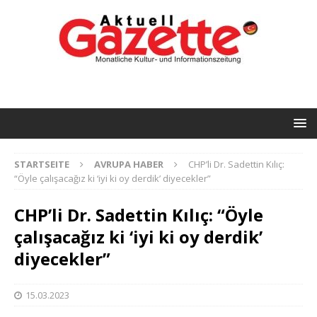
STARTSEITE
AVRUPA HABER
CHP’li Dr. Sadettin Kılıç:
“Öyle çalışacağız ki ‘iyi ki oy derdik’ diyecekler”
CHP’li Dr. Sadettin Kılıç: “Öyle
çalışacağız ki ‘iyi ki oy derdik’
diyecekler”
15.03.2023