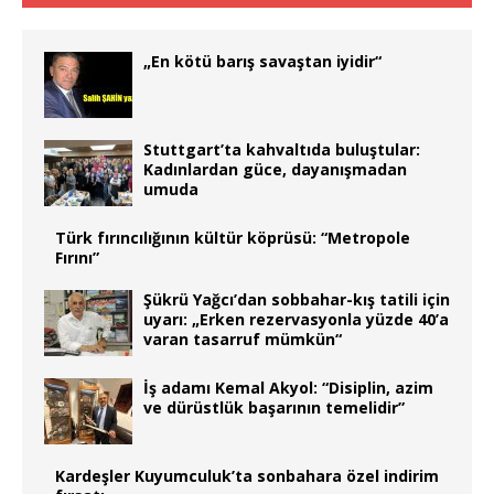
„En kötü barış savaştan iyidir“
Stuttgart’ta kahvaltıda buluştular:
Kadınlardan güce, dayanışmadan
umuda
Türk fırıncılığının kültür köprüsü: “Metropole
Fırını”
Şükrü Yağcı’dan sobbahar-kış tatili için
uyarı: „Erken rezervasyonla yüzde 40’a
varan tasarruf mümkün“
İş adamı Kemal Akyol: “Disiplin, azim
ve dürüstlük başarının temelidir”
Kardeşler Kuyumculuk’ta sonbahara özel indirim