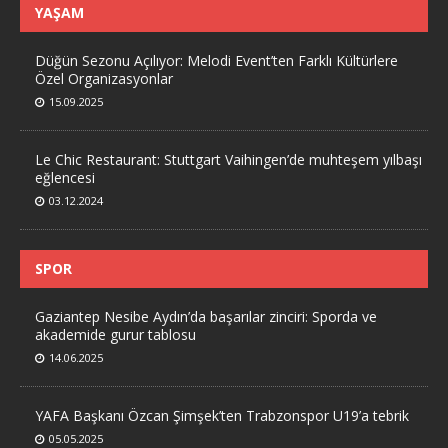
YAŞAM
Düğün Sezonu Açılıyor: Melodi Event’ten Farklı Kültürlere
Özel Organizasyonlar
15.09.2025
Le Chic Restaurant: Stuttgart Vaihingen’de muhteşem yılbaşı
eğlencesi
03.12.2024
SPOR
Gaziantep Nesibe Aydın’da başarılar zinciri: Sporda ve
akademide gurur tablosu
14.06.2025
YAFA Başkanı Özcan Şimşek’ten Trabzonspor U19’a tebrik
05.05.2025