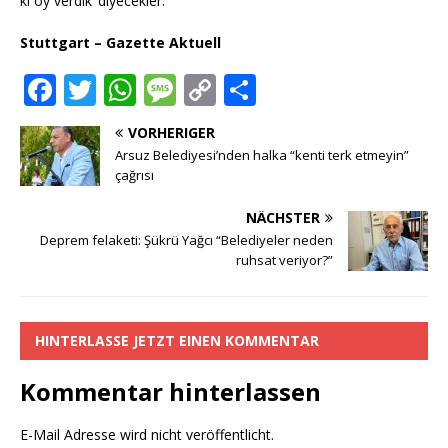
ki oy verdik’ diyecekler.“
Stuttgart – Gazette Aktuell
F
T
W
M
C
T
a
w
h
e
o
ei
VORHERIGER
c
it
at
ss
p
le
Arsuz Belediyesi’nden halka “kenti terk etmeyin”
e
te
s
a
y
n
çağrısı
b
r
A
g
Li
NÄCHSTER
o
p
e
n
Deprem felaketi: Şükrü Yağcı “Belediyeler neden
ruhsat veriyor?”
o
p
k
k
HINTERLASSE JETZT EINEN KOMMENTAR
Kommentar hinterlassen
E-Mail Adresse wird nicht veröffentlicht.