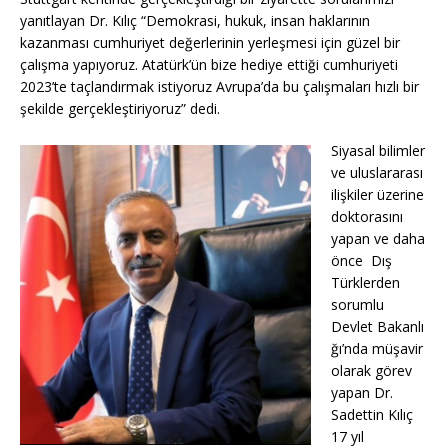
o
p
k
yanıtlayan Dr. Kılıç “Demokrasi, hukuk, insan haklarının
k
kazanması cumhuriyet değerlerinin yerleşmesi için güzel bir
çalışma yapıyoruz. Atatürk’ün bize hediye ettiği cumhuriyeti
2023’te taçlandırmak istiyoruz Avrupa’da bu çalışmaları hızlı bir
şekilde gerçekleştiriyoruz” dedi.
Siyasal bilimler
ve uluslararası
ilişkiler üzerine
doktorasını
yapan ve daha
önce Dış
Türklerden
sorumlu
Devlet Bakanlı
ğı’nda müşavir
olarak görev
yapan Dr.
Sadettin Kılıç
17 yıl