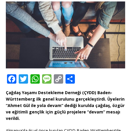
F
T
W
M
C
T
a
w
h
e
o
ei
Çağdaş Yaşamı Destekleme Derneği (ÇYDD) Baden-
c
it
at
ss
p
le
Württemberg ilk genel kurulunu gerçekleştirdi. Üyelerin
e
te
s
a
y
n
“Ahmet Gül ile yola devam” dediği kurulda çağdaş, özgür
ve eğitimli gençlik için güçlü projelere “devam”
mesajı
b
r
A
g
Li
verildi.
o
p
e
n
Almanya’da iki yıl önce kurulan ÇYDD Baden-Württemberg’de