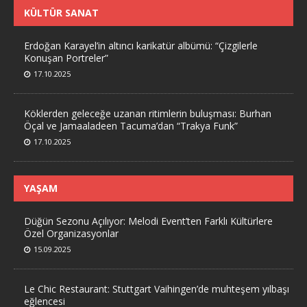
KÜLTÜR SANAT
Erdoğan Karayel’in altıncı karikatür albümü: “Çizgilerle
Konuşan Portreler”
17.10.2025
Köklerden geleceğe uzanan ritimlerin buluşması: Burhan
Öçal ve Jamaaladeen Tacuma’dan “Trakya Funk”
17.10.2025
YAŞAM
Düğün Sezonu Açılıyor: Melodi Event’ten Farklı Kültürlere
Özel Organizasyonlar
15.09.2025
Le Chic Restaurant: Stuttgart Vaihingen’de muhteşem yılbaşı
eğlencesi