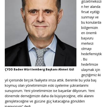
gözetmeksizi
n her alanda
fırsat eşitliği
sunmayı ve
bu konularda
bölgemizin
en önemli
başvuru
merkezi
olmayı
hedeflemiştik
. Bu
hedefimize
ÇYDD Baden Württemberg Başkanı Ahmet Gül
ulaşmak için
geçtiğimiz iki
yıl içerisinde birçok faaliyete imza attık. Benimle bu yola baş
koymuş olan yönetimimizin eski üyelerine şükranlarımı
sunuyorum. Yeni yönetimimize ise başarılar diliyorum. Yeni
dönemde derneğimizin daha da büyüyeceğine, etki alanını
genişleteceğine ve gücüne güç katacağına gönülden
inanıyorum” dedi.