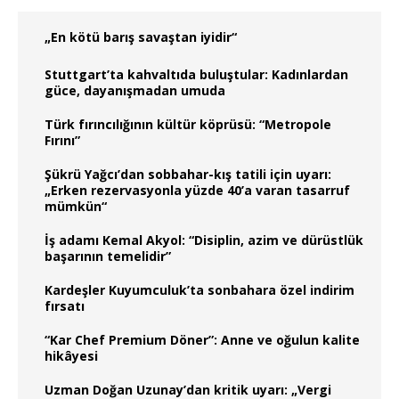
„En kötü barış savaştan iyidir“
Stuttgart’ta kahvaltıda buluştular: Kadınlardan
güce, dayanışmadan umuda
Türk fırıncılığının kültür köprüsü: “Metropole
Fırını”
Şükrü Yağcı’dan sobbahar-kış tatili için uyarı:
„Erken rezervasyonla yüzde 40’a varan tasarruf
mümkün“
İş adamı Kemal Akyol: “Disiplin, azim ve dürüstlük
başarının temelidir”
Kardeşler Kuyumculuk’ta sonbahara özel indirim
fırsatı
“Kar Chef Premium Döner”: Anne ve oğulun kalite
hikâyesi
Uzman Doğan Uzunay’dan kritik uyarı: „Vergi