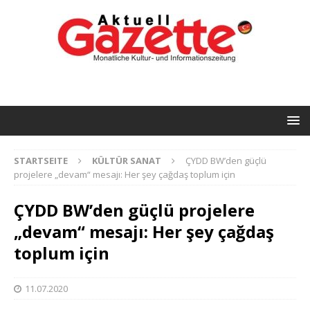
STARTSEITE
KÜLTÜR SANAT
ÇYDD BW’den güçlü
projelere „devam“ mesajı: Her şey çağdaş toplum için
ÇYDD BW’den güçlü projelere
„devam“ mesajı: Her şey çağdaş
toplum için
11.07.2020