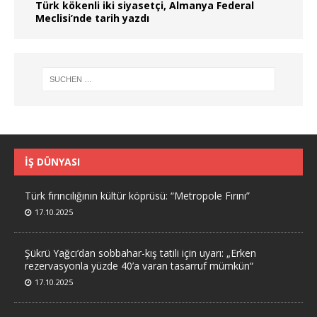
Türk kökenli iki siyasetçi, Almanya Federal
Meclisi’nde tarih yazdı
İŞ DÜNYASI
Türk fırıncılığının kültür köprüsü: “Metropole Fırını”
17.10.2025
Şükrü Yağcı’dan sobbahar-kış tatili için uyarı: „Erken
rezervasyonla yüzde 40’a varan tasarruf mümkün“
17.10.2025