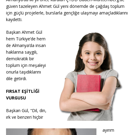
o
p
k
güven tazeleyen Ahmet Gül yeni dönemde de çağdaş toplum
k
için güçlü projelerle, burslarla gençliğe ulaşmayı amaçladıklarını
kaydetti.
Başkan Ahmet Gül
hem Türkiye’de hem
de Almanya’da insan
haklarına saygılı,
demokratik bir
toplum için meşaleyi
onurla taşıdıklarını
dile getirdi.
FIRSAT EŞİTLİĞİ
VURGUSU
Başkan Gül, “Dil, din,
ırk ve benzeri hiçbir
ayırım