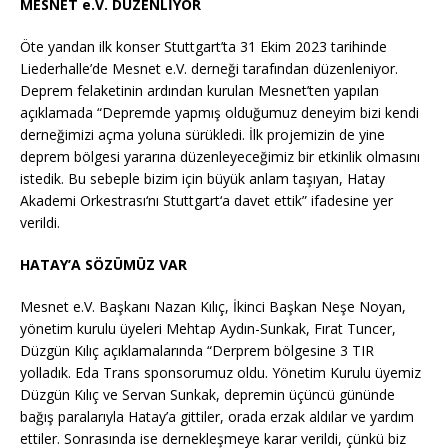
MESNET e.V. DÜZENLİYOR
Öte yandan ilk konser Stuttgart’ta 31 Ekim 2023 tarihinde
Liederhalle’de Mesnet e.V. derneği tarafından düzenleniyor.
Deprem felaketinin ardından kurulan Mesnet’ten yapılan
açıklamada “Depremde yapmış olduğumuz deneyim bizi kendi
derneğimizi açma yoluna sürükledi. İlk projemizin de yine
deprem bölgesi yararına düzenleyeceğimiz bir etkinlik olmasını
istedik. Bu sebeple bizim için büyük anlam taşıyan, Hatay
Akademi Orkestrası‘nı Stuttgart‘a davet ettik” ifadesine yer
verildi.
HATAY’A SÖZÜMÜZ VAR
Mesnet e.V. Başkanı Nazan Kılıç, İkinci Başkan Neşe Noyan,
yönetim kurulu üyeleri Mehtap Aydın-Sunkak, Fırat Tuncer,
Düzgün Kılıç açıklamalarında “Derprem bölgesine 3 TIR
yolladık. Eda Trans sponsorumuz oldu. Yönetim Kurulu üyemiz
Düzgün Kılıç ve Servan Sunkak, depremin üçüncü gününde
bağış paralarıyla Hatay’a gittiler, orada erzak aldılar ve yardım
ettiler. Sonrasında ise dernekleşmeye karar verildi, çünkü biz