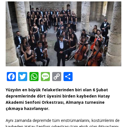
F
T
W
M
C
T
a
w
h
e
o
ei
Yüzyılın en büyük felaketlerinden biri olan 6 Şubat
c
it
at
ss
p
le
depremlerinde dört üyesini birden kaybeden Hatay
e
te
s
a
y
n
Akademi Senfoni Orkestrası, Almanya turnesine
çıkmaya hazırlanıyor.
b
r
A
g
Li
o
p
e
n
Aynı zamanda depremde tüm enstrümanlarını, kostümlerini de
kaybeden Hatay Senfoni orkestrası tüm eksik olan ihtiyaçlarını