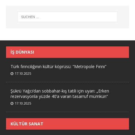
İŞ DÜNYASI
Türk fırıncılığının kültür köprüsü: “Metropole Fırını”
17.10.2025
Şükrü Yağcı’dan sobbahar-kış tatili için uyarı: „Erken
rezervasyonla yüzde 40’a varan tasarruf mümkün“
17.10.2025
KÜLTÜR SANAT