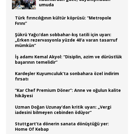
umuda
Türk fırıncılığının kültür köprüsü: “Metropole
Fırını”
Şükrü Yağcı’dan sobbahar-kış tatili için uyarı:
„Erken rezervasyonla yüzde 40’a varan tasarruf
mümkün“
İş adamı Kemal Akyol: “Disiplin, azim ve dürüstlük
başarının temelidir”
Kardeşler Kuyumculuk’ta sonbahara özel indirim
fırsatı
“Kar Chef Premium Döner”: Anne ve oğulun kalite
hikâyesi
Uzman Doğan Uzunay’dan kritik uyarı: „Vergi
iadesini bilmeyen cebinden ödüyor“
Stuttgart’ta dönerin sanata dönüştüğü yer:
Home Of Kebap