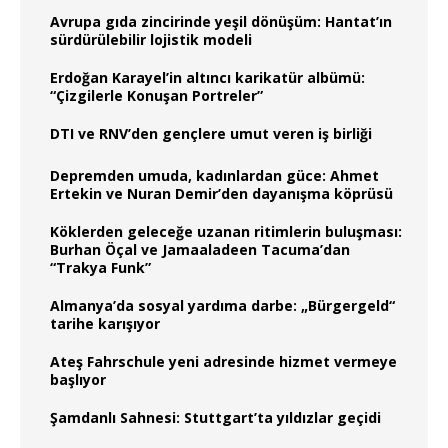
Avrupa gıda zincirinde yeşil dönüşüm: Hantat’ın
sürdürülebilir lojistik modeli
Erdoğan Karayel’in altıncı karikatür albümü:
“Çizgilerle Konuşan Portreler”
DTI ve RNV’den gençlere umut veren iş birliği
Depremden umuda, kadınlardan güce: Ahmet
Ertekin ve Nuran Demir’den dayanışma köprüsü
Köklerden geleceğe uzanan ritimlerin buluşması:
Burhan Öçal ve Jamaaladeen Tacuma’dan
“Trakya Funk”
Almanya’da sosyal yardıma darbe: „Bürgergeld“
tarihe karışıyor
Ateş Fahrschule yeni adresinde hizmet vermeye
başlıyor
Şamdanlı Sahnesi: Stuttgart’ta yıldızlar geçidi