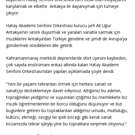
o
p
k
karşılamak ve elbette Antakya ile dayanışmak için turneye
k
çıkıyor.
Hatay Akademi Senfoni Orkestrası kurucu şefi Ali Uğur
Antakya’nın sesini duyurmak ve yaraları sanatla sarmak için
müziklerini Antakya’dan Türkiye geneline ve şimdi de Avrupa’ya
göndermek istediklerini dile getirdi.
Kahramanmaraş merkezli depremlerde dört üyesini kaybeden,
çok sayıda enstrümanı enkaz altında kalan Hatay Akademi
Senfoni Orkestrası’ndan yapılan açıklamada şöyle dendi:
“Yeni bir yaşamı tekrardan örmek için herkesi sanatı ve
sanatçıyı desteklemeye davet ediyoruz. Attığımız bu adımın,
toprağından yediğimiz ve suyundan içtiğimiz bu memlekete biz
müzik öğretmenlerinin bir borcu olduğunu düşünüyor ve bizi
bugünlere getiren bu topraklardan aldığımız umudu, mutluluğu,
kültürü, ekmeği, sevgiyi bir ipek böceği gibi kendi sanat
kozamızda tekrar işleyip yine bu topraklara serpmek istiyoruz.”