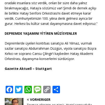
oradaki insanlara söz verdik, onları bir süre daha yalnız
birakmayacağız, Hatay’a sözümüz var! Şimdi de dernek açılışı
ile birlikte Hatay Senfoni Orkestrası’nı davet etmeye karar
verdik. Cumhuriyetimizin 100. yılına denk gelmesi ayrıca bir
gurur. Herkesi bu kültür sanat dayanışmasına davet ediyoruz.”
DEPREMDE YAŞAMINI YİTİREN MÜZİSYENLER
Depremlerde üyeleri kontrbas sanatçısı Ali Yılmaz, vurmalı
sazlar sanatçısı Abdurrahman Düzgün, viyola sanatçısı Büşra
Kırkıcı ve soprano Cansu Çilingir’i kaybeden Hatay Akademi
Orkestrası, dayanışma konserlerini sürdürüyor.
Gazette Aktuell – Stuttgart
F
T
W
M
C
T
a
w
h
e
o
ei
VORHERIGER
c
it
at
ss
p
le
Toymaz ailesinin acı günü: „Huriş“ sonsuzluğa