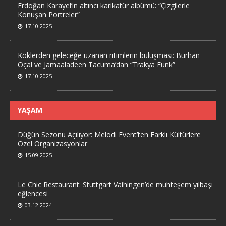
Erdoğan Karayel’in altıncı karikatür albümü: “Çizgilerle
Konuşan Portreler”
17.10.2025
Köklerden geleceğe uzanan ritimlerin buluşması: Burhan
Öçal ve Jamaaladeen Tacuma’dan “Trakya Funk”
17.10.2025
YAŞAM
Düğün Sezonu Açılıyor: Melodi Event’ten Farklı Kültürlere
Özel Organizasyonlar
15.09.2025
Le Chic Restaurant: Stuttgart Vaihingen’de muhteşem yılbaşı
eğlencesi
03.12.2024