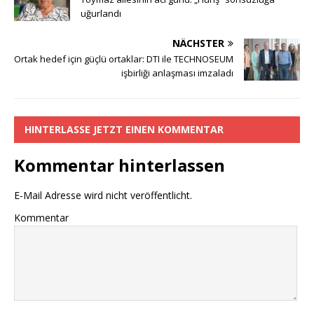
e
te
s
a
y
n
uğurlandı
b
r
A
g
Li
NÄCHSTER
o
p
e
n
Ortak hedef için güçlü ortaklar: DTI ile TECHNOSEUM
işbirliği anlaşması imzaladı
o
p
k
k
HINTERLASSE JETZT EINEN KOMMENTAR
Kommentar hinterlassen
E-Mail Adresse wird nicht veröffentlicht.
Kommentar