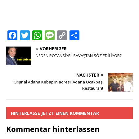
F
T
W
M
C
T
a
w
h
e
o
ei
VORHERIGER
c
it
at
ss
p
le
NEDEN POTANSİYEL SAVAŞTAN SÖZ EDİLİYOR?
e
te
s
a
y
n
b
r
A
g
Li
NÄCHSTER
o
p
e
n
Orijinal Adana Kebap’ın adresi: Adana Ocakbaşı
Restaurant
o
p
k
k
HINTERLASSE JETZT EINEN KOMMENTAR
Kommentar hinterlassen