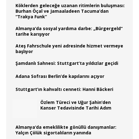
Köklerden geleceğe uzanan ritimlerin buluşması:
Burhan Öçal ve Jamaaladeen Tacuma’dan
“Trakya Funk”
Almanya’da sosyal yardıma darbe: „Bürgergeld“
tarihe karışıyor
Ateş Fahrschule yeni adresinde hizmet vermeye
başlıyor
Şamdanlı Sahnesi: Stuttgart’ta yıldızlar geçidi
Adana Sofrası Berlin’de kapılarını açıyor
Stuttgart’ın kahvaltı cenneti: Hanni Bäckeri
Özlem Türeci ve Uğur Şahin’den
Kanser Tedavisinde Tarihi Adım
Almanya‘da emeklilikte gönüllü danışmanlar:
Yalçın Çölük sigortalıların yanında