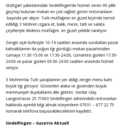
o
p
k
Stuttgart yakınlarındaki Sindelfingen’de hizmet veren 90 yıllık
k
geçmişi bulunan mekan en çok rağbet gören restoranların
başında yer alıyor. Türk mutfağının en güzel biçimde temsil
edildiği 3 Mohren ızgara et, balık, meze, tatlı ve salata
çeşitleriyle Akdeniz mutfağını en güzel şekilde tanıtıyor.
Zengin açık büfesiyle 10-14 saatleri arasında sundukları pazar
kahvaltılarının da yoğun ilgi gördüğü mekan pazartesiden
cumaya 11.30-15.00 ve 17.30-24.00, cumartesi günleri 17.30-
24.00 ve pazar günleri 09.30-24.00 saatleri arasında hizmet
veriyor.
3 Mohren’da Türk şaraplarının yer aldığı zengin menü kartı
büyük ilgi görüyor. Gösterilen alaka ve güvenden büyük
memnuniyet duyduklarını dile getiren Serdar Ulaş
Langestrasse 25 71063 Sindelfingen adresindeki restoranları
hakkında ayrıntılı bilgi almak isteyenlerin 07031 – 677 22 75
numaralı telefona başvurabileceklerini kaydetti.
Sindelfingen – Gazette Aktuell