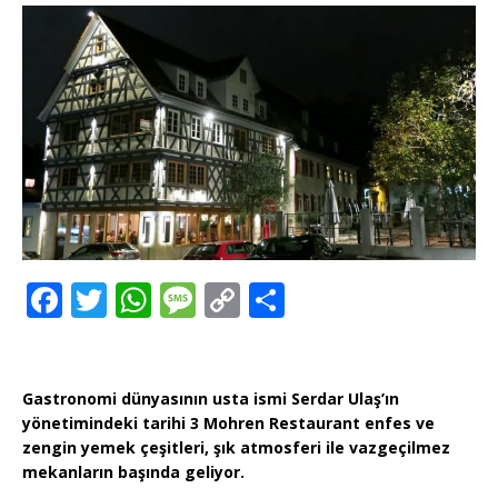
F
T
W
M
C
T
a
w
h
e
o
ei
c
it
at
ss
p
le
e
te
s
a
y
n
Gastronomi dünyasının usta ismi Serdar Ulaş’ın
yönetimindeki
tarihi 3 Mohren Restaurant enfes ve
b
r
A
g
Li
zengin yemek çeşitleri, şık atmosferi ile vazgeçilmez
o
p
e
n
mekanların başında geliyor.