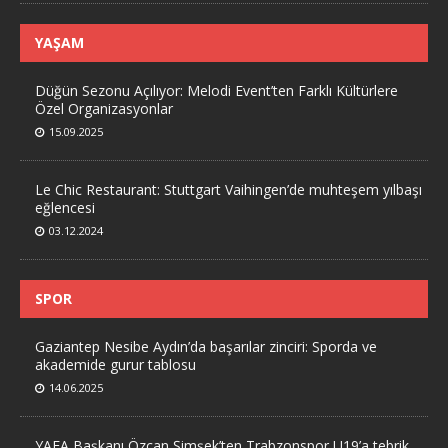
YAŞAM
Düğün Sezonu Açılıyor: Melodi Event’ten Farklı Kültürlere
Özel Organizasyonlar
15.09.2025
Le Chic Restaurant: Stuttgart Vaihingen’de muhteşem yılbaşı
eğlencesi
03.12.2024
SPOR
Gaziantep Nesibe Aydın’da başarılar zinciri: Sporda ve
akademide gurur tablosu
14.06.2025
YAFA Başkanı Özcan Şimşek’ten Trabzonspor U19’a tebrik