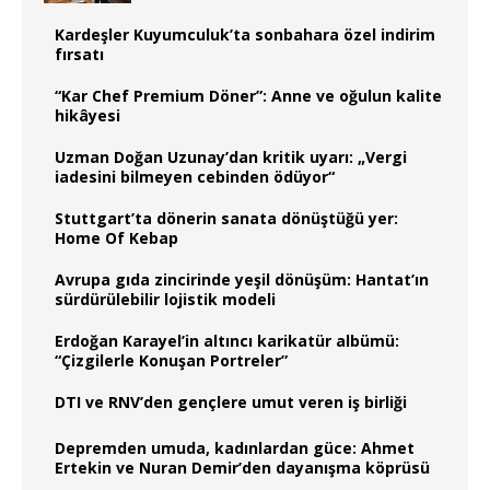
Kardeşler Kuyumculuk’ta sonbahara özel indirim
fırsatı
“Kar Chef Premium Döner”: Anne ve oğulun kalite
hikâyesi
Uzman Doğan Uzunay’dan kritik uyarı: „Vergi
iadesini bilmeyen cebinden ödüyor“
Stuttgart’ta dönerin sanata dönüştüğü yer:
Home Of Kebap
Avrupa gıda zincirinde yeşil dönüşüm: Hantat’ın
sürdürülebilir lojistik modeli
Erdoğan Karayel’in altıncı karikatür albümü:
“Çizgilerle Konuşan Portreler”
DTI ve RNV’den gençlere umut veren iş birliği
Depremden umuda, kadınlardan güce: Ahmet
Ertekin ve Nuran Demir’den dayanışma köprüsü