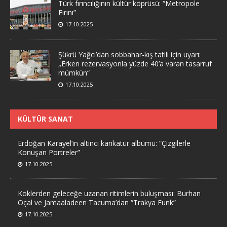
Türk fırıncılığının kültür köprüsü: “Metropole
Fırını”
17.10.2025
Şükrü Yağcı’dan sobbahar-kış tatili için uyarı:
„Erken rezervasyonla yüzde 40’a varan tasarruf
mümkün“
17.10.2025
KÜLTÜR SANAT
Erdoğan Karayel’in altıncı karikatür albümü: “Çizgilerle
Konuşan Portreler”
17.10.2025
Köklerden geleceğe uzanan ritimlerin buluşması: Burhan
Öçal ve Jamaaladeen Tacuma’dan “Trakya Funk”
17.10.2025