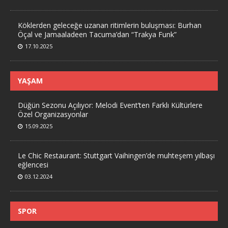
Köklerden geleceğe uzanan ritimlerin buluşması: Burhan
Öçal ve Jamaaladeen Tacuma’dan “Trakya Funk”
17.10.2025
YAŞAM
Düğün Sezonu Açılıyor: Melodi Event’ten Farklı Kültürlere
Özel Organizasyonlar
15.09.2025
Le Chic Restaurant: Stuttgart Vaihingen’de muhteşem yılbaşı
eğlencesi
03.12.2024
SPOR