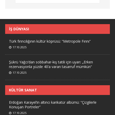
İŞ DÜNYASI
Türk fırıncılığının kültür köprüsü: “Metropole Fırını”
17.10.2025
Şükrü Yağcı’dan sobbahar-kış tatili için uyarı: „Erken
rezervasyonla yüzde 40’a varan tasarruf mümkün“
17.10.2025
KÜLTÜR SANAT
Erdoğan Karayel’in altıncı karikatür albümü: “Çizgilerle
Konuşan Portreler”
17.10.2025