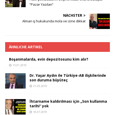
o
p
k
“Pazar Yazıları“
k
NÄCHSTER
Alman iş hukukunda mola ve izine dikkat
ÄHNLICHE ARTIKEL
Boşanmalarda, evin depozitosunu kim alır?
15.01.2019
Dr. Yaşar Aydın ile Türkiye-AB ilişkilerinde
son duruma büyüteç
21.03.2019
İhtarname kaldırılması için „Son kullanma
tarihi“ yok
10.07.2019