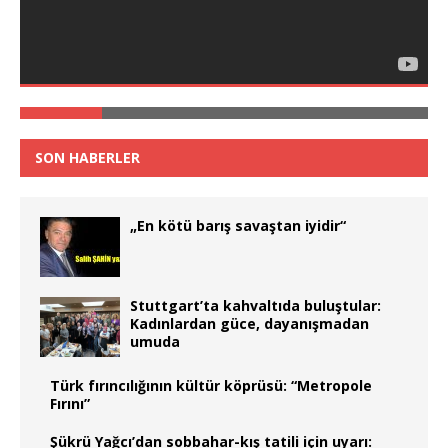
SON HABERLER
„En kötü barış savaştan iyidir“
Stuttgart’ta kahvaltıda buluştular:
Kadınlardan güce, dayanışmadan
umuda
Türk fırıncılığının kültür köprüsü: “Metropole
Fırını”
Şükrü Yağcı’dan sobbahar-kış tatili için uyarı: