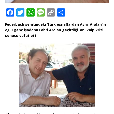
F
T
W
M
C
T
a
w
h
e
o
ei
Feuerbach semtindeki Türk esnaflardan Avni Aralan’ın
c
it
at
ss
p
le
oğlu genç işadamı Fahri Aralan geçirdiği ani kalp krizi
e
te
s
a
y
n
sonucu vefat etti.
b
r
A
g
Li
o
p
e
n
o
p
k
k