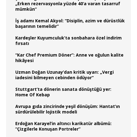
„Erken rezervasyonla yüzde 40’a varan tasarruf
mümkün“
İş adamı Kemal Akyol: “Disiplin, azim ve dürüstlük
başarının temelidir”
Kardeşler Kuyumculuk’ta sonbahara özel indirim
fırsatı
“Kar Chef Premium Döner”: Anne ve oğulun kalite
hikâyesi
Uzman Doğan Uzunay’dan kritik uyarı: „Vergi
iadesini bilmeyen cebinden ödüyor“
Stuttgart’ta dönerin sanata dönüştüğü yer:
Home Of Kebap
Avrupa gıda zincirinde yeşil dönüşüm: Hantat’ın
sürdürülebilir lojistik modeli
Erdoğan Karayel’in altıncı karikatür albümü:
“Çizgilerle Konuşan Portreler”