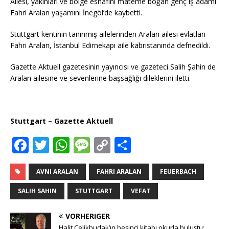
Ailesi, yakınları ve bölge esnafını mateme boğan genç iş adamı
Fahri Aralan yaşamını İnegöl’de kaybetti.
Stuttgart kentinin tanınmış ailelerinden Aralan ailesi evlatları
Fahri Aralan, İstanbul Edirnekapı aile kabristanında defnedildi.
Gazette Aktuell gazetesinin yayıncısı ve gazeteci Salih Şahin de
Aralan ailesine ve sevenlerine başsağlığı dileklerini iletti.
Stuttgart – Gazette Aktuell
F
T
W
M
C
T
a
w
h
e
o
ei
c
it
at
ss
p
le
AVNI ARALAN
FAHRI ARALAN
FEUERBACH
e
te
s
a
y
n
SALIH SAHIN
STUTTGART
VEFAT
b
r
A
g
Li
VORHERIGER
o
p
e
n
Halit Çelikbudak’ın beşinci kitabı okurla buluştu: