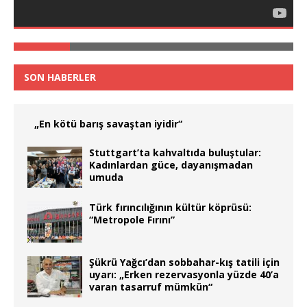
SON HABERLER
„En kötü barış savaştan iyidir“
Stuttgart’ta kahvaltıda buluştular:
Kadınlardan güce, dayanışmadan
umuda
Türk fırıncılığının kültür köprüsü:
“Metropole Fırını”
Şükrü Yağcı’dan sobbahar-kış tatili için
uyarı: „Erken rezervasyonla yüzde 40’a
varan tasarruf mümkün“