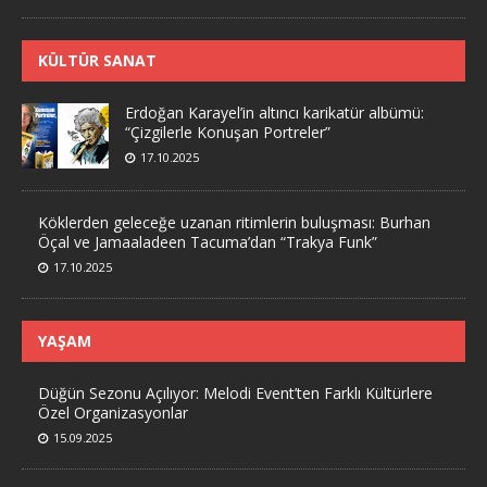
KÜLTÜR SANAT
Erdoğan Karayel’in altıncı karikatür albümü:
“Çizgilerle Konuşan Portreler”
17.10.2025
Köklerden geleceğe uzanan ritimlerin buluşması: Burhan
Öçal ve Jamaaladeen Tacuma’dan “Trakya Funk”
17.10.2025
YAŞAM
Düğün Sezonu Açılıyor: Melodi Event’ten Farklı Kültürlere
Özel Organizasyonlar
15.09.2025