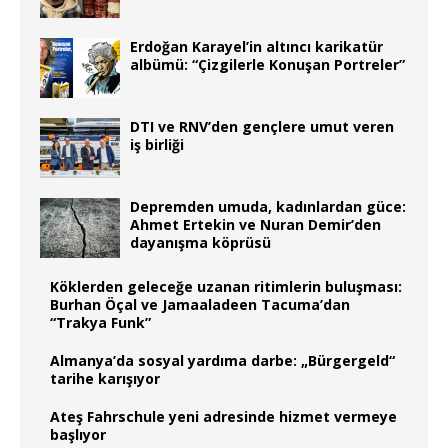
Erdoğan Karayel’in altıncı karikatür
albümü: “Çizgilerle Konuşan Portreler”
DTI ve RNV’den gençlere umut veren
iş birliği
Depremden umuda, kadınlardan güce:
Ahmet Ertekin ve Nuran Demir’den
dayanışma köprüsü
Köklerden geleceğe uzanan ritimlerin buluşması:
Burhan Öçal ve Jamaaladeen Tacuma’dan
“Trakya Funk”
Almanya’da sosyal yardıma darbe: „Bürgergeld“
tarihe karışıyor
Ateş Fahrschule yeni adresinde hizmet vermeye
başlıyor