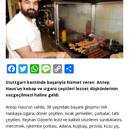
F
T
W
M
C
T
a
w
h
e
o
ei
Stuttgart kentinde başarıyla hizmet veren Antep
c
it
at
ss
p
le
Haus’un kebap ve ızgara çeşitleri lezzet düşkünlerinin
e
te
s
a
y
n
vazgeçilmezi haline geldi.
b
r
A
g
Li
Antep Haus’un sahibi, 38 yaşındaki başarılı girişimci Veli
o
p
e
n
Haskaya ızgara, döner çeşitleri, sıcak yemekler, çorbalar, tatlı
çeşitleri, Reyhan Döner’in leziz ve kaliteli ürünlerini sunduklarını,
o
p
k
mercimek, işkembe çorbası, Adana, kuşbaşı, pirzola, kuzu şiş,