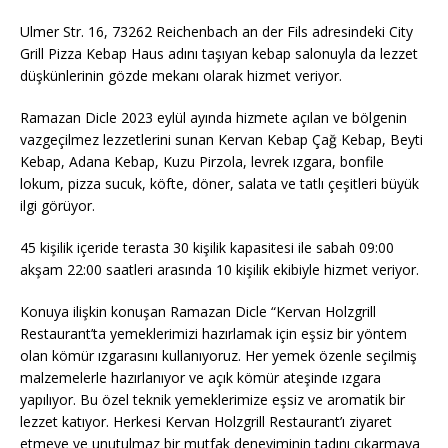
k
Ulmer Str. 16, 73262 Reichenbach an der Fils adresindeki City
Grill Pizza Kebap Haus adını taşıyan kebap salonuyla da lezzet
düşkünlerinin gözde mekanı olarak hizmet veriyor.
Ramazan Dicle 2023 eylül ayında hizmete açılan ve bölgenin
vazgeçilmez lezzetlerini sunan Kervan Kebap Çağ Kebap, Beyti
Kebap, Adana Kebap, Kuzu Pirzola, levrek ızgara, bonfile
lokum, pizza sucuk, köfte, döner, salata ve tatlı çeşitleri büyük
ilgi görüyor.
45 kişilik içeride terasta 30 kişilik kapasitesi ile sabah 09:00
akşam 22:00 saatleri arasında 10 kişilik ekibiyle hizmet veriyor.
Konuya ilişkin konuşan Ramazan Dicle “Kervan Holzgrill
Restaurant’ta yemeklerimizi hazırlamak için eşsiz bir yöntem
olan kömür ızgarasını kullanıyoruz. Her yemek özenle seçilmiş
malzemelerle hazırlanıyor ve açık kömür ateşinde ızgara
yapılıyor. Bu özel teknik yemeklerimize eşsiz ve aromatik bir
lezzet katıyor. Herkesi Kervan Holzgrill Restaurant’ı ziyaret
etmeye ve unutulmaz bir mutfak deneyiminin tadını çıkarmaya