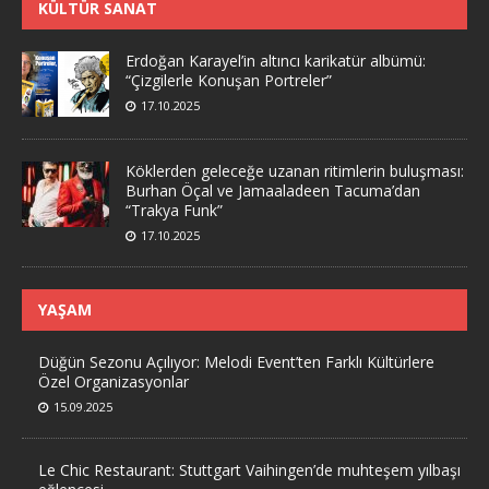
KÜLTÜR SANAT
Erdoğan Karayel’in altıncı karikatür albümü:
“Çizgilerle Konuşan Portreler”
17.10.2025
Köklerden geleceğe uzanan ritimlerin buluşması:
Burhan Öçal ve Jamaaladeen Tacuma’dan
“Trakya Funk”
17.10.2025
YAŞAM
Düğün Sezonu Açılıyor: Melodi Event’ten Farklı Kültürlere
Özel Organizasyonlar
15.09.2025
Le Chic Restaurant: Stuttgart Vaihingen’de muhteşem yılbaşı