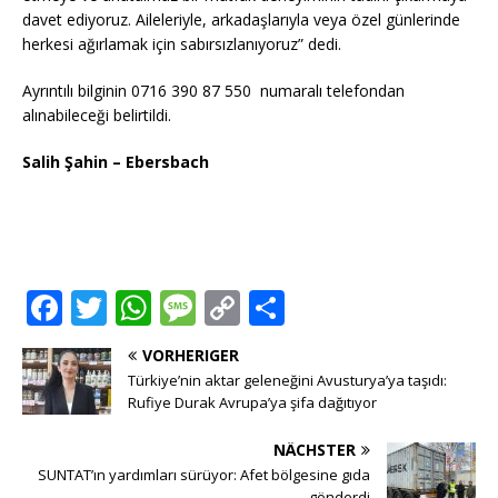
davet ediyoruz. Aileleriyle, arkadaşlarıyla veya özel günlerinde
herkesi ağırlamak için sabırsızlanıyoruz” dedi.
Ayrıntılı bilginin 0716 390 87 550 numaralı telefondan
alınabileceği belirtildi.
Salih Şahin – Ebersbach
F
T
W
M
C
T
a
w
h
e
o
ei
VORHERIGER
c
it
at
ss
p
le
Türkiye’nin aktar geleneğini Avusturya’ya taşıdı:
e
te
s
a
y
n
Rufiye Durak Avrupa’ya şifa dağıtıyor
b
r
A
g
Li
NÄCHSTER
o
p
e
n
SUNTAT’ın yardımları sürüyor: Afet bölgesine gıda
gönderdi