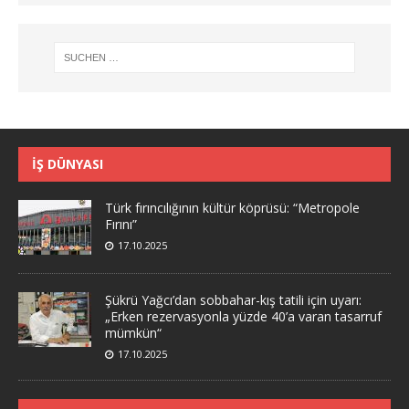
İŞ DÜNYASI
Türk fırıncılığının kültür köprüsü: “Metropole
Fırını”
17.10.2025
Şükrü Yağcı’dan sobbahar-kış tatili için uyarı:
„Erken rezervasyonla yüzde 40’a varan tasarruf
mümkün“
17.10.2025