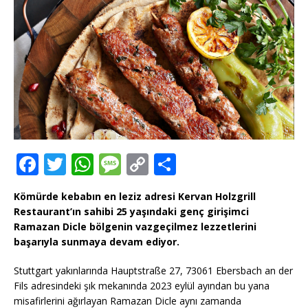
F
T
W
M
C
T
a
w
h
e
o
ei
Kömürde kebabın en leziz adresi Kervan Holzgrill
c
it
at
ss
p
le
Restaurant’ın sahibi 25 yaşındaki genç girişimci
e
te
s
a
y
n
Ramazan Dicle bölgenin vazgeçilmez lezzetlerini
başarıyla sunmaya devam ediyor.
b
r
A
g
Li
o
p
e
n
Stuttgart yakınlarında Hauptstraße 27, 73061 Ebersbach an der
Fils adresindeki şık mekanında 2023 eylül ayından bu yana
o
p
k
misafirlerini ağırlayan Ramazan Dicle aynı zamanda