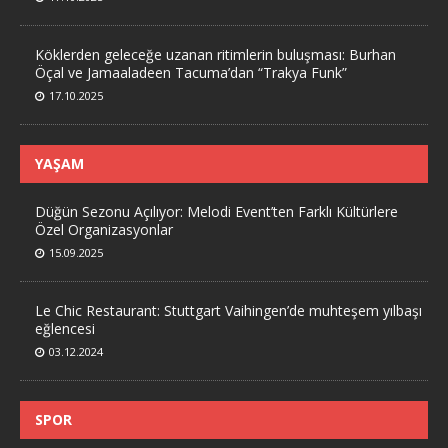
Köklerden geleceğe uzanan ritimlerin buluşması: Burhan
Öçal ve Jamaaladeen Tacuma’dan “Trakya Funk”
17.10.2025
YAŞAM
Düğün Sezonu Açılıyor: Melodi Event’ten Farklı Kültürlere
Özel Organizasyonlar
15.09.2025
Le Chic Restaurant: Stuttgart Vaihingen’de muhteşem yılbaşı
eğlencesi
03.12.2024
SPOR