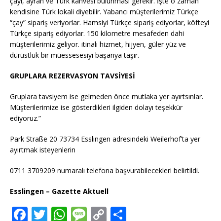
çayı, ayran ve Türk kahvesi bulunması gerekir. İşte o zaman
kendisine Türk lokali diyebilir. Yabancı müşterilerimiz Türkçe
“çay” sipariş veriyorlar. Hamsiyi Türkçe sipariş ediyorlar, köfteyi
Türkçe sipariş ediyorlar. 150 kilometre mesafeden dahi
müşterilerimiz geliyor. itinalı hizmet, hijyen, güler yüz ve
dürüstlük bir müessesesiyi başarıya taşır.
GRUPLARA REZERVASYON TAVSİYESİ
Gruplara tavsiyem ise gelmeden önce mutlaka yer ayırtsınlar.
Müşterilerimize ise gösterdikleri ilgiden dolayı teşekkür
ediyoruz.”
Park Straße 20 73734 Esslingen adresindeki Weilerhof’ta yer
ayırtmak isteyenlerin
0711 3709209 numaralı telefona başvurabilecekleri belirtildi.
Esslingen – Gazette Aktuell
F
T
W
M
C
T