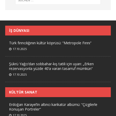
İŞ DÜNYASI
Türk fırıncılığının kültür köprüsü: “Metropole Fırını”
17.10.2025
Şükrü Yağcı’dan sobbahar-kış tatili için uyarı: „Erken
rezervasyonla yüzde 40’a varan tasarruf mümkün“
17.10.2025
KÜLTÜR SANAT
Erdoğan Karayel’in altıncı karikatür albümü: “Çizgilerle
Konuşan Portreler”
17.10.2025