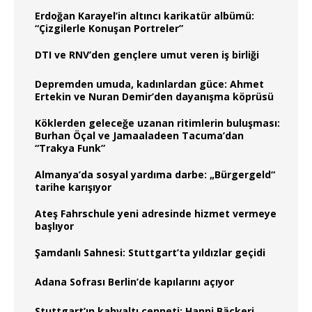
Erdoğan Karayel’in altıncı karikatür albümü:
“Çizgilerle Konuşan Portreler”
DTI ve RNV’den gençlere umut veren iş birliği
Depremden umuda, kadınlardan güce: Ahmet
Ertekin ve Nuran Demir’den dayanışma köprüsü
Köklerden geleceğe uzanan ritimlerin buluşması:
Burhan Öçal ve Jamaaladeen Tacuma’dan
“Trakya Funk”
Almanya’da sosyal yardıma darbe: „Bürgergeld“
tarihe karışıyor
Ateş Fahrschule yeni adresinde hizmet vermeye
başlıyor
Şamdanlı Sahnesi: Stuttgart’ta yıldızlar geçidi
Adana Sofrası Berlin’de kapılarını açıyor
Stuttgart’ın kahvaltı cenneti: Hanni Bäckeri