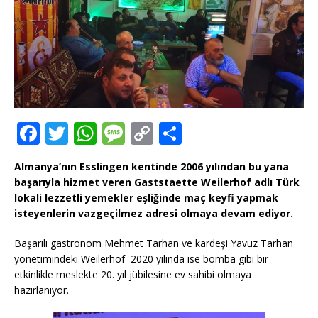
F
T
W
M
C
T
a
w
h
e
o
ei
Almanya’nın Esslingen kentinde 2006 yılından bu yana
c
it
at
ss
p
le
başarıyla hizmet veren Gaststaette Weilerhof adlı Türk
e
te
s
a
y
n
lokali lezzetli yemekler eşliğinde maç keyfi yapmak
isteyenlerin vazgeçilmez adresi olmaya devam ediyor.
b
r
A
g
Li
o
p
e
n
Başarılı gastronom Mehmet Tarhan ve kardeşi Yavuz Tarhan
yönetimindeki Weilerhof
2020 yılında ise bomba gibi bir
o
p
k
etkinlikle meslekte 20. yıl jübilesine ev sahibi olmaya
k
hazırlanıyor.