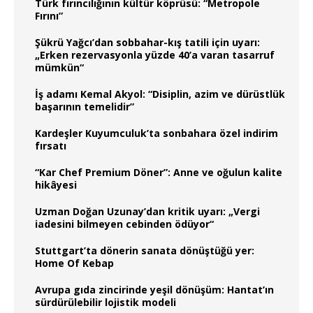
Türk fırıncılığının kültür köprüsü: “Metropole
Fırını”
Şükrü Yağcı’dan sobbahar-kış tatili için uyarı:
„Erken rezervasyonla yüzde 40’a varan tasarruf
mümkün“
İş adamı Kemal Akyol: “Disiplin, azim ve dürüstlük
başarının temelidir”
Kardeşler Kuyumculuk’ta sonbahara özel indirim
fırsatı
“Kar Chef Premium Döner”: Anne ve oğulun kalite
hikâyesi
Uzman Doğan Uzunay’dan kritik uyarı: „Vergi
iadesini bilmeyen cebinden ödüyor“
Stuttgart’ta dönerin sanata dönüştüğü yer:
Home Of Kebap
Avrupa gıda zincirinde yeşil dönüşüm: Hantat’ın
sürdürülebilir lojistik modeli