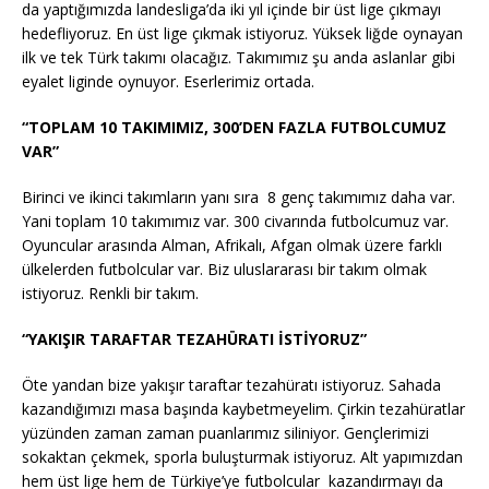
da yaptığımızda landesliga’da iki yıl içinde bir üst lige çıkmayı
hedefliyoruz. En üst lige çıkmak istiyoruz. Yüksek liğde oynayan
ilk ve tek Türk takımı olacağız. Takımımız şu anda aslanlar gibi
eyalet liginde oynuyor. Eserlerimiz ortada.
“TOPLAM 10 TAKIMIMIZ, 300’DEN FAZLA FUTBOLCUMUZ
VAR”
Birinci ve ikinci takımların yanı sıra
8 genç takımımız daha var.
Yani toplam 10 takımımız var. 300 civarında futbolcumuz var.
Oyuncular arasında Alman, Afrikalı, Afgan olmak üzere farklı
ülkelerden futbolcular var. Biz uluslararası bir takım olmak
istiyoruz. Renkli bir takım.
“YAKIŞIR TARAFTAR TEZAHÜRATI İSTİYORUZ”
Öte yandan bize yakışır taraftar tezahüratı istiyoruz. Sahada
kazandığımızı masa başında kaybetmeyelim. Çirkin tezahüratlar
yüzünden zaman zaman puanlarımız siliniyor. Gençlerimizi
sokaktan çekmek, sporla buluşturmak istiyoruz. Alt yapımızdan
hem üst lige hem de Türkiye’ye futbolcular
kazandırmayı da