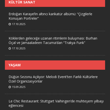
KÜLTÜR SANAT
Erdoğan Karayel’in altıncı karikatür albümü: “Çizgilerle
Konuşan Portreler”
17.10.2025
Köklerden geleceğe uzanan ritimlerin buluşması: Burhan
Öçal ve Jamaaladeen Tacuma’dan “Trakya Funk”
17.10.2025
YAŞAM
Düğün Sezonu Açılıyor: Melodi Event’ten Farklı Kültürlere
Özel Organizasyonlar
15.09.2025
Le Chic Restaurant: Stuttgart Vaihingen’de muhteşem yılbaşı
eğlencesi