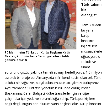
Türk takımı
biz
olacağız”
Tam 2 yıldan
bu yana
kulüp
binasının
inşaatı için
müsaadelerle
FC Mannheim Türkspor Kulüp Başkanı Kadir
Baklan, kulübün hedeflerini gazeteci Salih
uğraşıyoruz.
Şahin’e anlattı
Hukuki ve
finans
sorununu çözüp yakında temeli atmayı hedefliyoruz. 1,5 milyon
avroluk bir proje bu. Almanya‘da sıfır, kendi tesisi olan tek Türk
kulübü olacağız. Ve, bu yıl kulübümüzün 40. yılımızı kutluyoruz.
Aynı zamanda Suntat‘ın yönetim kurulunda olduğumdan II.
Başkanımız Cafer Bahçeci klübe transferler için ve diğer
çalışmalar için yetki ve sorumluluğa sahip. Türkspor kişilere
bağlı değil. Bugün ben olurum yarın başkası olur. Kulüp binasını