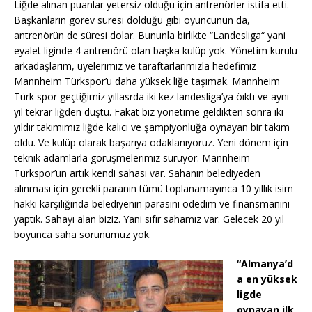
Liğde alınan puanlar yetersiz olduğu için antrenörler istifa etti.
Başkanların görev süresi dolduğu gibi oyuncunun da,
antrenörün de süresi dolar. Bununla birlikte “Landesliga“ yani
eyalet liginde 4 antrenörü olan başka kulüp yok. Yönetim kurulu
arkadaşlarım, üyelerimiz ve taraftarlarımızla hedefimiz
Mannheim Türkspor’u daha yüksek liğe taşımak. Mannheim
Türk spor geçtiğimiz yıllasrda iki kez landesliga’ya öıktı ve aynı
yıl tekrar liğden düştü. Fakat biz yönetime geldikten sonra iki
yıldır takımımız liğde kalıcı ve şampiyonluğa oynayan bir takım
oldu. Ve kulüp olarak başarıya odaklanıyoruz. Yeni dönem için
teknik adamlarla görüşmelerimiz sürüyor. Mannheim
Türkspor’un artık kendi sahası var. Sahanın belediyeden
alınması için gerekli paranın tümü toplanamayınca 10 yıllık isim
hakkı karşılığında belediyenin parasını ödedim ve finansmanını
yaptık. Sahayı alan biziz. Yani sıfır sahamız var. Gelecek 20 yıl
boyunca saha sorunumuz yok.
“Almanya’d
a en yüksek
ligde
oynayan ilk