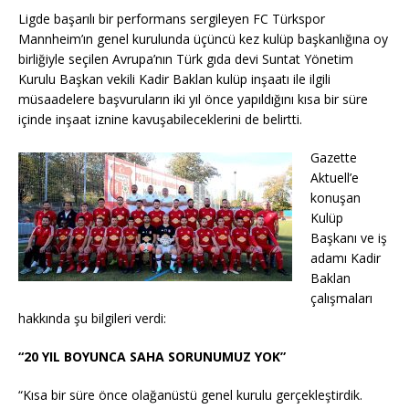
o
p
k
Ligde başarılı bir performans sergileyen FC Türkspor
k
Mannheim’ın genel kurulunda üçüncü kez kulüp başkanlığına oy
birliğiyle seçilen Avrupa’nın Türk gıda devi Suntat Yönetim
Kurulu Başkan vekili Kadir Baklan kulüp inşaatı ile ilgili
müsaadelere başvuruların iki yıl önce yapıldığını kısa bir süre
içinde inşaat iznine kavuşabileceklerini de belirtti.
Gazette
Aktuell’e
konuşan
Kulüp
Başkanı ve iş
adamı Kadir
Baklan
çalışmaları
hakkında şu bilgileri verdi:
“20 YIL BOYUNCA SAHA SORUNUMUZ YOK”
“Kısa bir süre önce olağanüstü genel kurulu gerçekleştirdik.