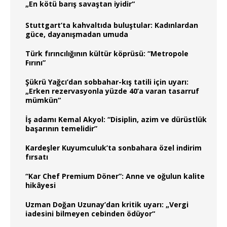
„En kötü barış savaştan iyidir“
Stuttgart’ta kahvaltıda buluştular: Kadınlardan
güce, dayanışmadan umuda
Türk fırıncılığının kültür köprüsü: “Metropole
Fırını”
Şükrü Yağcı’dan sobbahar-kış tatili için uyarı:
„Erken rezervasyonla yüzde 40’a varan tasarruf
mümkün“
İş adamı Kemal Akyol: “Disiplin, azim ve dürüstlük
başarının temelidir”
Kardeşler Kuyumculuk’ta sonbahara özel indirim
fırsatı
“Kar Chef Premium Döner”: Anne ve oğulun kalite
hikâyesi
Uzman Doğan Uzunay’dan kritik uyarı: „Vergi
iadesini bilmeyen cebinden ödüyor“