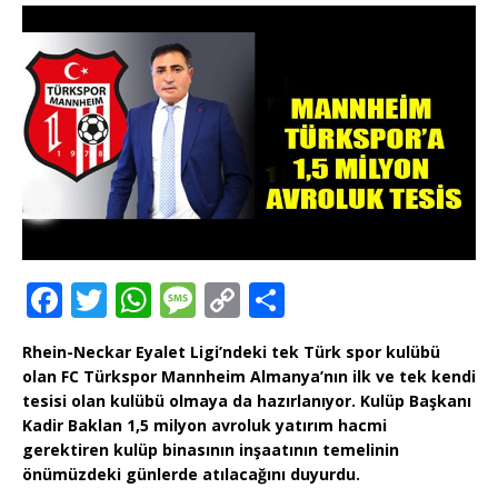
F
T
W
M
C
T
a
w
h
e
o
ei
Rhein-Neckar Eyalet Ligi’ndeki tek Türk spor kulübü
c
it
at
ss
p
le
olan FC Türkspor Mannheim Almanya’nın ilk ve tek kendi
e
te
s
a
y
n
tesisi olan kulübü olmaya da hazırlanıyor. Kulüp Başkanı
Kadir Baklan 1,5 milyon avroluk yatırım hacmi
b
r
A
g
Li
gerektiren kulüp binasının inşaatının temelinin
o
p
e
n
önümüzdeki günlerde atılacağını duyurdu.