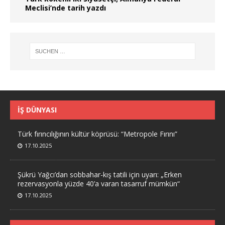
Meclisi’nde tarih yazdı
İŞ DÜNYASI
Türk fırıncılığının kültür köprüsü: “Metropole Fırını”
17.10.2025
Şükrü Yağcı’dan sobbahar-kış tatili için uyarı: „Erken
rezervasyonla yüzde 40’a varan tasarruf mümkün“
17.10.2025