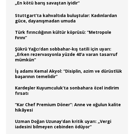
„En kötü barış savaştan iyidir“
Stuttgart’ta kahvaltıda buluştular: Kadınlardan
güce, dayanışmadan umuda
Türk fırıncılığının kültür köprüsü: “Metropole
Fırını”
Şükrü Yağcı’dan sobbahar-kış tatili için uyarı:
„Erken rezervasyonla yüzde 40’a varan tasarruf
mümkün“
İş adamı Kemal Akyol: “Disiplin, azim ve dürüstlük
başarının temelidir”
Kardeşler Kuyumculuk’ta sonbahara özel indirim
fırsatı
“Kar Chef Premium Döner”: Anne ve oğulun kalite
hikâyesi
Uzman Doğan Uzunay’dan kritik uyarı: „Vergi
iadesini bilmeyen cebinden ödüyor“