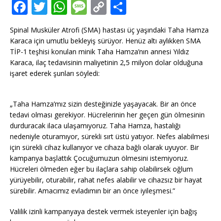
F
T
W
M
C
T
a
w
h
e
o
ei
Spinal Musküler Atrofi (SMA) hastası üç yaşındaki Taha Hamza
c
it
at
ss
p
le
Karaca için umutlu bekleyiş sürüyor. Henüz altı aylıkken SMA
e
te
s
a
y
n
TİP-1 teşhisi konulan minik Taha Hamza’nın annesi Yıldız
Karaca, ilaç tedavisinin maliyetinin 2,5 milyon dolar olduğuna
b
r
A
g
Li
işaret ederek şunları söyledi:
o
p
e
n
o
p
k
„Taha Hamza’mız sizin desteğinizle yaşayacak. Bir an önce
k
tedavi olması gerekiyor. Hücrelerinin her geçen gün ölmesinin
durduracak ilaca ulaşamıyoruz. Taha Hamza, hastalığı
nedeniyle oturamıyor, sürekli sırt üstü yatıyor. Nefes alabilmesi
için sürekli cihaz kullanıyor ve cihaza bağlı olarak uyuyor. Bir
kampanya başlattık Çocuğumuzun ölmesini istemiyoruz.
Hücreleri ölmeden eğer bu ilaçlara sahip olabilirsek oğlum
yürüyebilir, oturabilir, rahat nefes alabilir ve cihazsız bir hayat
sürebilir. Amacımız evladımın bir an önce iyileşmesi.”
Valilik izinli kampanyaya destek vermek isteyenler için bağış