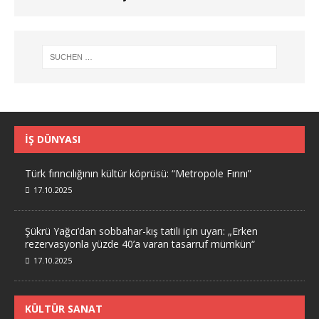
İŞ DÜNYASI
Türk fırıncılığının kültür köprüsü: “Metropole Fırını”
17.10.2025
Şükrü Yağcı’dan sobbahar-kış tatili için uyarı: „Erken
rezervasyonla yüzde 40’a varan tasarruf mümkün“
17.10.2025
KÜLTÜR SANAT