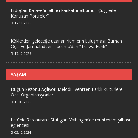
Erdoğan Karayel’in altıncı karikatür albümü: “Çizgilerle
Konuşan Portreler”
17.10.2025
Köklerden geleceğe uzanan ritimlerin buluşması: Burhan
Öçal ve Jamaaladeen Tacuma’dan “Trakya Funk”
17.10.2025
YAŞAM
Düğün Sezonu Açılıyor: Melodi Event’ten Farklı Kültürlere
Özel Organizasyonlar
15.09.2025
Le Chic Restaurant: Stuttgart Vaihingen’de muhteşem yılbaşı
eğlencesi
03.12.2024