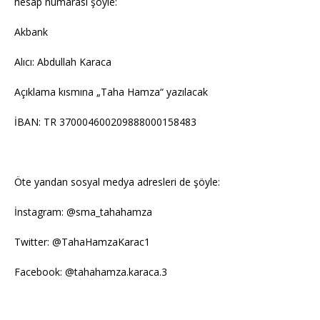
hesap numarası şöyle:
Akbank
Alıcı: Abdullah Karaca
Açıklama kısmına „Taha Hamza“ yazılacak
İBAN: TR 370004600209888000158483
Öte yandan sosyal medya adresleri de şöyle:
İnstagram: @sma_tahahamza
Twitter: @TahaHamzaKarac1
Facebook: @tahahamza.karaca.3