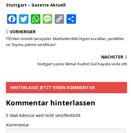
Stuttgart – Gazette Aktuell
F
T
W
M
C
T
a
w
h
e
o
ei
VORHERIGER
c
it
at
ss
p
le
TİD’den önemli tavsiyeler: Marketlerdeki hijyen kuralları, yenilikler
e
te
s
a
y
n
ve “kıyma çekme sertifikası“
b
r
A
g
Li
NÄCHSTER
o
p
e
n
Stuttgart yasta: Mimar Kudret Gül hayata veda etti
o
p
k
k
HINTERLASSE JETZT EINEN KOMMENTAR
Kommentar hinterlassen
E-Mail Adresse wird nicht veröffentlicht.
Kommentar