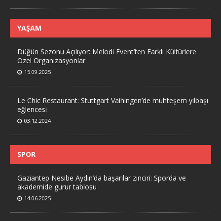
YAŞAM
Düğün Sezonu Açılıyor: Melodi Event’ten Farklı Kültürlere
Özel Organizasyonlar
15.09.2025
Le Chic Restaurant: Stuttgart Vaihingen’de muhteşem yılbaşı
eğlencesi
03.12.2024
SPOR
Gaziantep Nesibe Aydın’da başarılar zinciri: Sporda ve
akademide gurur tablosu
14.06.2025