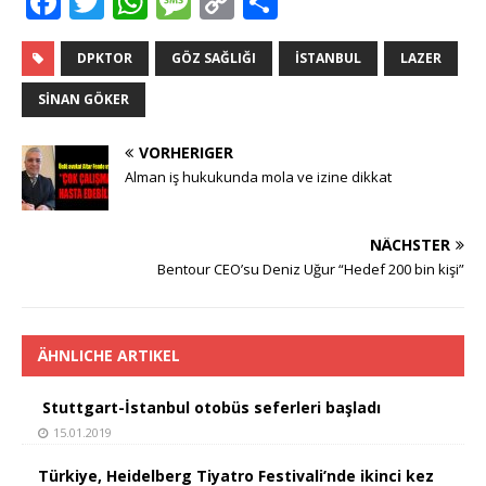
F
T
W
M
C
T
a
w
h
e
o
ei
c
it
at
ss
p
le
DPKTOR
GÖZ SAĞLIĞI
İSTANBUL
LAZER
e
te
s
a
y
n
SİNAN GÖKER
b
r
A
g
Li
VORHERIGER
o
p
e
n
Alman iş hukukunda mola ve izine dikkat
o
p
k
k
NÄCHSTER
Bentour CEO’su Deniz Uğur “Hedef 200 bin kişi”
ÄHNLICHE ARTIKEL
Stuttgart-İstanbul otobüs seferleri başladı
15.01.2019
Türkiye, Heidelberg Tiyatro Festivali’nde ikinci kez