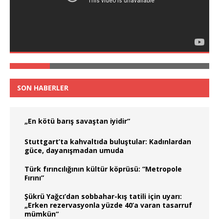
SON HABERLER
„En kötü barış savaştan iyidir“
Stuttgart’ta kahvaltıda buluştular: Kadınlardan
güce, dayanışmadan umuda
Türk fırıncılığının kültür köprüsü: “Metropole
Fırını”
Şükrü Yağcı’dan sobbahar-kış tatili için uyarı:
„Erken rezervasyonla yüzde 40’a varan tasarruf
mümkün“