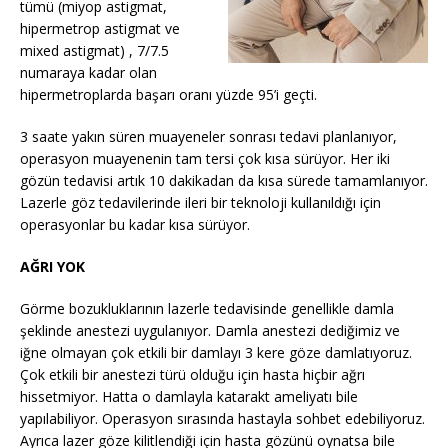
tümü (miyop astigmat,
hipermetrop astigmat ve
mixed astigmat) , 7/7.5
numaraya kadar olan
hipermetroplarda başarı oranı yüzde 95’i geçti.
3 saate yakın süren muayeneler sonrası tedavi planlanıyor,
operasyon muayenenin tam tersi çok kısa sürüyor. Her iki
gözün tedavisi artık 10 dakikadan da kısa sürede tamamlanıyor.
Lazerle göz tedavilerinde ileri bir teknoloji kullanıldığı için
operasyonlar bu kadar kısa sürüyor.
AĞRI YOK
Görme bozukluklarının lazerle tedavisinde genellikle damla
şeklinde anestezi uygulanıyor. Damla anestezi dediğimiz ve
iğne olmayan çok etkili bir damlayı 3 kere göze damlatıyoruz.
Çok etkili bir anestezi türü olduğu için hasta hiçbir ağrı
hissetmiyor. Hatta o damlayla katarakt ameliyatı bile
yapılabiliyor. Operasyon sırasında hastayla sohbet edebiliyoruz.
Ayrıca lazer göze kilitlendiği için hasta gözünü oynatsa bile