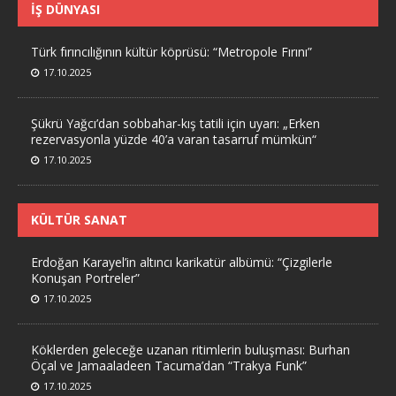
İŞ DÜNYASI
Türk fırıncılığının kültür köprüsü: “Metropole Fırını”
17.10.2025
Şükrü Yağcı’dan sobbahar-kış tatili için uyarı: „Erken
rezervasyonla yüzde 40’a varan tasarruf mümkün“
17.10.2025
KÜLTÜR SANAT
Erdoğan Karayel’in altıncı karikatür albümü: “Çizgilerle
Konuşan Portreler”
17.10.2025
Köklerden geleceğe uzanan ritimlerin buluşması: Burhan
Öçal ve Jamaaladeen Tacuma’dan “Trakya Funk”
17.10.2025