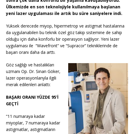
sonra çok daha konforlu bir yaşama kavuşabiliyordu.
Ülkemizde en son teknolojiyle kullanılmaya başlanan
yeni lazer uygulaması ile artık bu süre saniyelere indi.
Yüksek derecede miyop, hipermetrop ve astigmat hastalarına
da uygulanabilen bu teknik özel göz takip sistemine de sahip
olduğu için daha konforlu bir operasyon sağlıyor. Yeni lazer
uygulaması ile “Wavefront” ve “Supracor” tekniklerinde de
başarı oranı daha da arttı.
Göz sağlığı ve hastalıkları
uzmanı Op. Dr. Sinan Göker,
lazer operasyonlarıyla ilgili
merak edilenleri anlattı:
BAŞARI ORANI YÜZDE 95’İ
GEÇTİ
“11 numaraya kadar
miyoplar, 7 numaraya kadar
astigmatlar, astigmatların