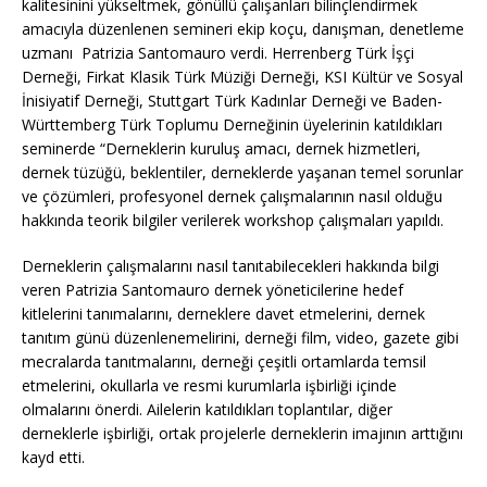
kalitesinini yükseltmek, gönüllü çalışanları bilinçlendirmek
amacıyla düzenlenen semineri ekip koçu, danışman, denetleme
uzmanı
Patrizia Santomauro verdi. Herrenberg Türk İşçi
Derneği, Firkat Klasik Türk Müziği Derneği, KSI Kültür ve Sosyal
İnisiyatif Derneği, Stuttgart Türk Kadınlar Derneği ve Baden-
Württemberg Türk Toplumu Derneğinin üyelerinin katıldıkları
seminerde “Derneklerin kuruluş amacı, dernek hizmetleri,
dernek tüzüğü, beklentiler, derneklerde yaşanan temel sorunlar
ve çözümleri, profesyonel dernek çalışmalarının nasıl olduğu
hakkında teorik bilgiler verilerek workshop çalışmaları yapıldı.
Derneklerin çalışmalarını nasıl tanıtabilecekleri hakkında bilgi
veren Patrizia Santomauro dernek yöneticilerine hedef
kitlelerini tanımalarını, derneklere davet etmelerini, dernek
tanıtım günü düzenlenemelirini, derneği film, video, gazete gibi
mecralarda tanıtmalarını, derneği çeşitli ortamlarda temsil
etmelerini, okullarla ve resmi kurumlarla işbirliği içinde
olmalarını önerdi. Ailelerin katıldıkları toplantılar, diğer
derneklerle işbirliği, ortak projelerle derneklerin imajının arttığını
kayd etti.