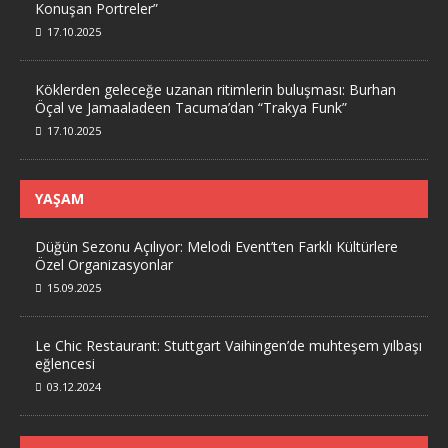
Konuşan Portreler”
17.10.2025
Köklerden geleceğe uzanan ritimlerin buluşması: Burhan
Öçal ve Jamaaladeen Tacuma’dan “Trakya Funk”
17.10.2025
YAŞAM
Düğün Sezonu Açılıyor: Melodi Event’ten Farklı Kültürlere
Özel Organizasyonlar
15.09.2025
Le Chic Restaurant: Stuttgart Vaihingen’de muhteşem yılbaşı
eğlencesi
03.12.2024