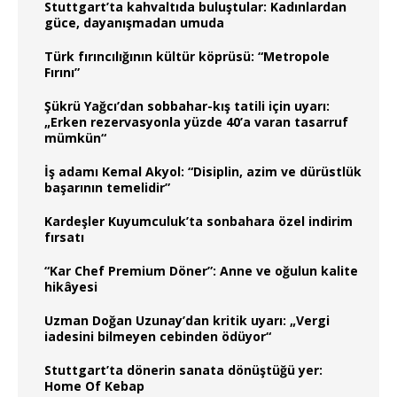
Stuttgart’ta kahvaltıda buluştular: Kadınlardan
güce, dayanışmadan umuda
Türk fırıncılığının kültür köprüsü: “Metropole
Fırını”
Şükrü Yağcı’dan sobbahar-kış tatili için uyarı:
„Erken rezervasyonla yüzde 40’a varan tasarruf
mümkün“
İş adamı Kemal Akyol: “Disiplin, azim ve dürüstlük
başarının temelidir”
Kardeşler Kuyumculuk’ta sonbahara özel indirim
fırsatı
“Kar Chef Premium Döner”: Anne ve oğulun kalite
hikâyesi
Uzman Doğan Uzunay’dan kritik uyarı: „Vergi
iadesini bilmeyen cebinden ödüyor“
Stuttgart’ta dönerin sanata dönüştüğü yer:
Home Of Kebap