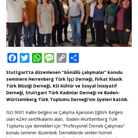
F
T
W
M
C
T
a
w
h
e
o
ei
Stuttgart’ta düzenlenen “Gönüllü çalışmalar” konulu
c
it
at
ss
p
le
seminere Herrenberg Türk İşçi Derneği, Firkat Klasik
e
te
s
a
y
n
Türk Müziği Derneği, KSI Kültür ve Sosyal İnisiyatif
Derneği, Stuttgart Türk Kadınlar Derneği ve Baden-
b
r
A
g
Li
Württemberg Türk Toplumu Derneği‘nin üyeleri katıldı.
o
p
e
n
ISO 9001 Kalite belgesi ve Çalışma Ajansının Eğitim Belgesi
o
p
k
olan AZAV sertifikalarını alan,
Baden-Württemberg Türk
k
Toplumu üye dernekleri için “Profesyonel Dernek Çalışması”
konulu seminer düzenledi. Derneklerde verilen hizmet