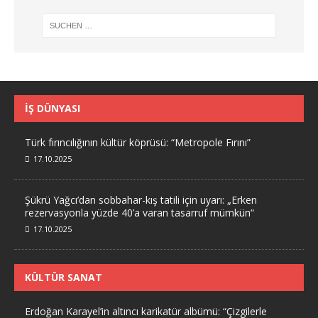
İŞ DÜNYASI
Türk fırıncılığının kültür köprüsü: “Metropole Fırını”
17.10.2025
Şükrü Yağcı’dan sobbahar-kış tatili için uyarı: „Erken
rezervasyonla yüzde 40’a varan tasarruf mümkün“
17.10.2025
KÜLTÜR SANAT
Erdoğan Karayel’in altıncı karikatür albümü: “Çizgilerle