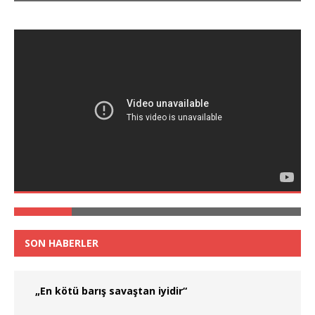
SON HABERLER
„En kötü barış savaştan iyidir“