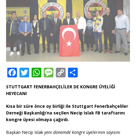
F
T
W
M
C
T
a
w
h
e
o
ei
STUTTGART FENERBAHÇELİLER DE KONGRE ÜYELİĞİ
c
it
at
ss
p
le
HEYECANI
e
te
s
a
y
n
Kısa bir süre önce oy birliği ile Stuttgart Fenerbahçeliler
b
r
A
g
Li
Derneği Başkanlığı’na seçilen Necip Islak FB taraftarını
o
p
e
n
kongre üyesi olmaya çağırdı.
o
p
k
Başkan Necip Islak
yeni dönemde kongre üyelerinin sayısını