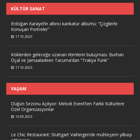
KÜLTÜR SANAT
Erdoğan Karayel’in altıncı karikatür albümü: “Çizgilerle
Konuşan Portreler”
17.10.2025
Köklerden geleceğe uzanan ritimlerin buluşması: Burhan
Öçal ve Jamaaladeen Tacuma’dan “Trakya Funk”
17.10.2025
YAŞAM
Düğün Sezonu Açılıyor: Melodi Event’ten Farklı Kültürlere
Özel Organizasyonlar
15.09.2025
Le Chic Restaurant: Stuttgart Vaihingen’de muhteşem yılbaşı