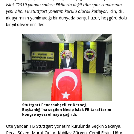
Islak “2019 yılında sadece FB’lilerin değil tüm spor camiasının
yeni yılını FB Stuttgart yönetim kurulu olarak kutluyor,
din, dil,
ırk ayrımının yapılmadığı bir dünyada barış, huzur, hoşgörü dolu
bir yıl diliyorum“ dedi.
Stuttgart Fenerbahçeliler Derneği
Başkanlığı’na seçilen Necip Islak FB taraftarını
kongre üyesi olmaya çağırdı.
Öte yandan FB Stuttgart yönetim kurulunda Seçkin Sakarya,
Recai Süzen, Murat Çınlar, Kubilay Gürgen, Cemil Ergin, Uğur