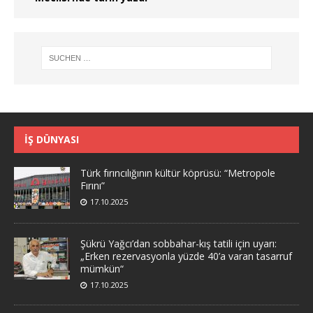
İŞ DÜNYASI
Türk fırıncılığının kültür köprüsü: “Metropole
Fırını”
17.10.2025
Şükrü Yağcı’dan sobbahar-kış tatili için uyarı:
„Erken rezervasyonla yüzde 40’a varan tasarruf
mümkün“
17.10.2025