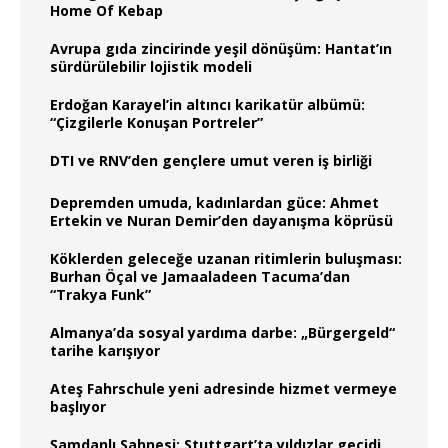
Home Of Kebap
Avrupa gıda zincirinde yeşil dönüşüm: Hantat’ın
sürdürülebilir lojistik modeli
Erdoğan Karayel’in altıncı karikatür albümü:
“Çizgilerle Konuşan Portreler”
DTI ve RNV’den gençlere umut veren iş birliği
Depremden umuda, kadınlardan güce: Ahmet
Ertekin ve Nuran Demir’den dayanışma köprüsü
Köklerden geleceğe uzanan ritimlerin buluşması:
Burhan Öçal ve Jamaaladeen Tacuma’dan
“Trakya Funk”
Almanya’da sosyal yardıma darbe: „Bürgergeld“
tarihe karışıyor
Ateş Fahrschule yeni adresinde hizmet vermeye
başlıyor
Şamdanlı Sahnesi: Stuttgart’ta yıldızlar geçidi