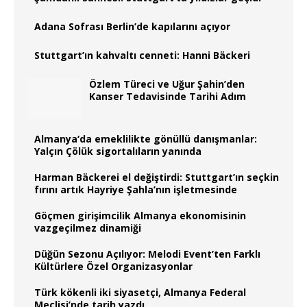
Adana Sofrası Berlin’de kapılarını açıyor
Stuttgart’ın kahvaltı cenneti: Hanni Bäckeri
Özlem Türeci ve Uğur Şahin’den
Kanser Tedavisinde Tarihi Adım
Almanya‘da emeklilikte gönüllü danışmanlar:
Yalçın Çölük sigortalıların yanında
Harman Bäckerei el değiştirdi: Stuttgart’ın seçkin
fırını artık Hayriye Şahla’nın işletmesinde
Göçmen girişimcilik Almanya ekonomisinin
vazgeçilmez dinamiği
Düğün Sezonu Açılıyor: Melodi Event’ten Farklı
Kültürlere Özel Organizasyonlar
Türk kökenli iki siyasetçi, Almanya Federal
Meclisi’nde tarih yazdı