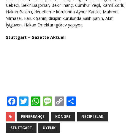
Cebeci, Bekir Başpınar, Bekir İnanç, Cumhur Yeşil, Kamil Zorlu,
Hakan Bakırcı, denetleme kurulunda Aynur Karlıklı, Mahmut
Yılmazel, Faruk Şahin, disiplin kurulunda Salih Şahin, Akif
İyigüven, Hakan Emektar görev yapıyor.
Stuttgart – Gazette Aktuell
F
T
W
M
C
T
a
w
h
e
o
ei
c
it
at
ss
p
le
FENERBAHÇE
KONGRE
NECIP ISLAK
e
te
s
a
y
n
STUTTGART
ÜYELIK