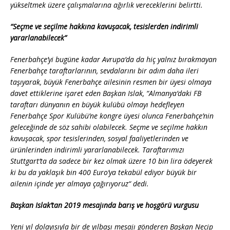
k
yükseltmek üzere çalışmalarına ağırlık vereceklerini belirtti.
“Seçme ve seçilme hakkına kavuşacak, tesislerden indirimli
yararlanabilecek”
Fenerbahçe’yi bugüne kadar Avrupa’da da hiç yalnız bırakmayan
Fenerbahçe taraftarlarının, sevdalarını bir adım daha ileri
taşıyarak, büyük Fenerbahçe ailesinin resmen bir üyesi olmaya
davet ettiklerine işaret eden Başkan Islak, “Almanya’daki FB
taraftarı dünyanın en büyük kulübü olmayı hedefleyen
Fenerbahçe Spor Kulübü’ne kongre üyesi olunca Fenerbahçe’nin
geleceğinde de söz sahibi olabilecek. Seçme ve seçilme hakkın
kavuşacak, spor tesislerinden, sosyal faaliyetlerinden ve
ürünlerinden indirimli yararlanabilecek. Taraftarımızı
Stuttgart’ta da sadece bir kez olmak üzere 10 bin lira ödeyerek
ki bu da yaklaşık bin 400 Euro’ya tekabül ediyor büyük bir
ailenin içinde yer almaya çağırıyoruz“ dedi.
Başkan Islak’tan 2019 mesajında barış ve hoşgörü vurgusu
Yeni yıl dolayısıyla bir de yılbaşı mesajı gönderen Başkan Necip