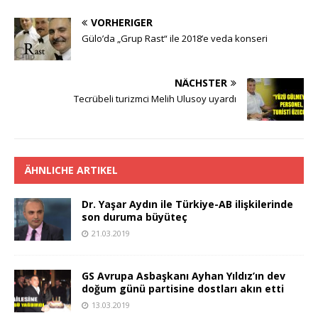
b
r
A
g
Li
VORHERIGER
o
p
e
n
Gülo’da „Grup Rast“ ile 2018’e veda konseri
o
p
k
k
NÄCHSTER
Tecrübeli turizmci Melih Ulusoy uyardı
ÄHNLICHE ARTIKEL
Dr. Yaşar Aydın ile Türkiye-AB ilişkilerinde
son duruma büyüteç
21.03.2019
GS Avrupa Asbaşkanı Ayhan Yıldız’ın dev
doğum günü partisine dostları akın etti
13.03.2019