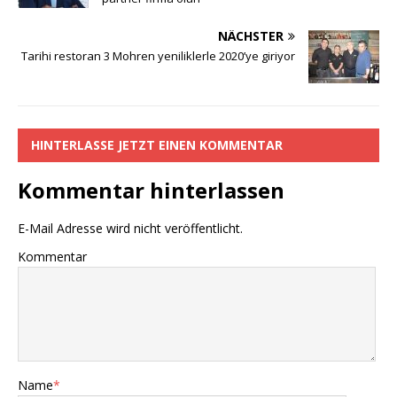
e
te
s
a
y
n
b
r
A
g
Li
NÄCHSTER
o
p
e
n
Tarihi restoran 3 Mohren yeniliklerle 2020’ye giriyor
o
p
k
k
HINTERLASSE JETZT EINEN KOMMENTAR
Kommentar hinterlassen
E-Mail Adresse wird nicht veröffentlicht.
Kommentar
Name
*