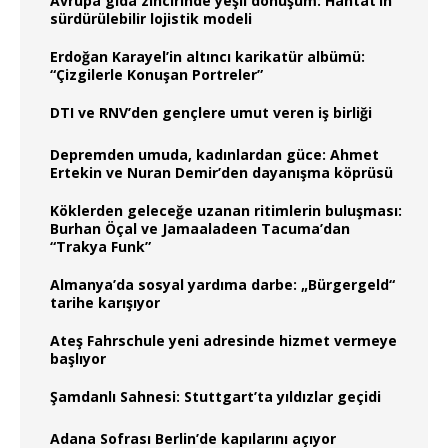
Avrupa gıda zincirinde yeşil dönüşüm: Hantat’ın
sürdürülebilir lojistik modeli
Erdoğan Karayel’in altıncı karikatür albümü:
“Çizgilerle Konuşan Portreler”
DTI ve RNV’den gençlere umut veren iş birliği
Depremden umuda, kadınlardan güce: Ahmet
Ertekin ve Nuran Demir’den dayanışma köprüsü
Köklerden geleceğe uzanan ritimlerin buluşması:
Burhan Öçal ve Jamaaladeen Tacuma’dan
“Trakya Funk”
Almanya’da sosyal yardıma darbe: „Bürgergeld“
tarihe karışıyor
Ateş Fahrschule yeni adresinde hizmet vermeye
başlıyor
Şamdanlı Sahnesi: Stuttgart’ta yıldızlar geçidi
Adana Sofrası Berlin’de kapılarını açıyor