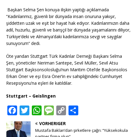
k
Başkan Selma Şen konuya ilişkin yaptığı açıklamada
“Kadınlarımız, güvenli bir dünyada insan onuruna yakışır,
şiddetten uzak ve eşit bir hayat hak ediyor. Kadınlarımızın daha
adil, huzurlu, güvenli ve barışçıl bir dünyada yaşamalarını diliyor,
Türkiye’deki ve Almanya’daki kadınlarımıza sevgi ve saygılar
sunuyorum“ dedi.
Öte yandan Stuttgart Türk Kadınlar Derneği Başkanı Selma
Şen, yöneticiler Neriman Sarıtepe, Sevil Müller, Sevil Atsu
Stuttgart Başksonsolosluğu’nun Maritim Otel’de Başkonsolos
Erkan Öner ve eşi Esra Öner’in ev sahipliğindeki Cumhuriyet
Resepsiyonu’na eşleri ile katıldılar.
Stuttgart – Geislingen
F
T
W
M
C
T
a
w
h
e
o
ei
VORHERIGER
c
it
at
ss
p
le
Mustafa Baklan’dan şirketlere çağrı: “Yüksekokula
partner firma olun”