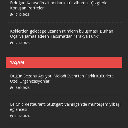
Erdoğan Karayel’in altıncı karikatür albümü: “Çizgilerle
Konuşan Portreler”
17.10.2025
Köklerden geleceğe uzanan ritimlerin buluşması: Burhan
Öçal ve Jamaaladeen Tacuma’dan “Trakya Funk”
17.10.2025
YAŞAM
Düğün Sezonu Açılıyor: Melodi Event’ten Farklı Kültürlere
Özel Organizasyonlar
15.09.2025
Le Chic Restaurant: Stuttgart Vaihingen’de muhteşem yılbaşı
eğlencesi
03.12.2024