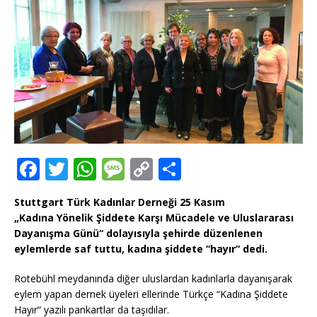
F
T
W
M
C
T
a
w
h
e
o
ei
Stuttgart Türk Kadınlar Derneği 25 Kasım
c
it
at
ss
p
le
„Kadına Yönelik Şiddete Karşı Mücadele ve Uluslararası
e
te
s
a
y
n
Dayanışma Günü“ dolayısıyla şehirde düzenlenen
eylemlerde saf tuttu, kadına şiddete “hayır“ dedi.
b
r
A
g
Li
o
p
e
n
Rotebühl meydanında diğer uluslardan kadınlarla dayanışarak
eylem yapan dernek üyeleri ellerinde Türkçe “Kadına Şiddete
o
p
k
Hayır“ yazılı pankartlar da taşıdılar.